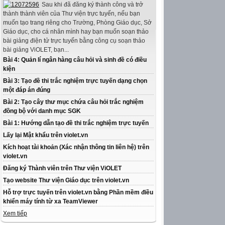
Sau khi đã đăng ký thành công và trở
thành thành viên của Thư viện trực tuyến, nếu bạn
muốn tạo trang riêng cho Trường, Phòng Giáo dục, Sở
Giáo dục, cho cá nhân mình hay bạn muốn soạn thảo
bài giảng điện tử trực tuyến bằng công cụ soạn thảo
bài giảng ViOLET, bạn...
Bài 4: Quản lí ngân hàng câu hỏi và sinh đề có điều
kiện
Bài 3: Tạo đề thi trắc nghiệm trực tuyến dạng chọn
một đáp án đúng
Bài 2: Tạo cây thư mục chứa câu hỏi trắc nghiệm
đồng bộ với danh mục SGK
Bài 1: Hướng dẫn tạo đề thi trắc nghiệm trực tuyến
Lấy lại Mật khẩu trên violet.vn
Kích hoạt tài khoản (Xác nhận thông tin liên hệ) trên
violet.vn
Đăng ký Thành viên trên Thư viện ViOLET
Tạo website Thư viện Giáo dục trên violet.vn
Hỗ trợ trực tuyến trên violet.vn bằng Phần mềm điều
khiển máy tính từ xa TeamViewer
Xem tiếp