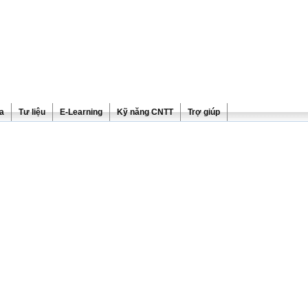
ra
Tư liệu
E-Learning
Kỹ năng CNTT
Trợ giúp