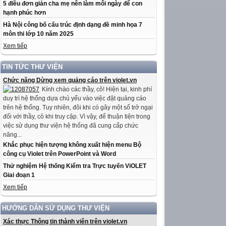
5 điều đơn giản cha mẹ nên làm mỗi ngày để con
hạnh phúc hơn
Hà Nội công bố cấu trúc định dạng đề minh họa 7
môn thi lớp 10 năm 2025
Xem tiếp
TIN TỨC THƯ VIỆN
Chức năng Dừng xem quảng cáo trên violet.vn
Kính chào các thầy, cô! Hiện tại, kinh phí
duy trì hệ thống dựa chủ yếu vào việc đặt quảng cáo
trên hệ thống. Tuy nhiên, đôi khi có gây một số trở ngại
đối với thầy, cô khi truy cập. Vì vậy, để thuận tiện trong
việc sử dụng thư viện hệ thống đã cung cấp chức
năng...
Khắc phục hiện tượng không xuất hiện menu Bộ
công cụ Violet trên PowerPoint và Word
Thử nghiệm Hệ thống Kiểm tra Trực tuyến ViOLET
Giai đoạn 1
Xem tiếp
HƯỚNG DẪN SỬ DỤNG THƯ VIỆN
Xác thực Thông tin thành viên trên violet.vn