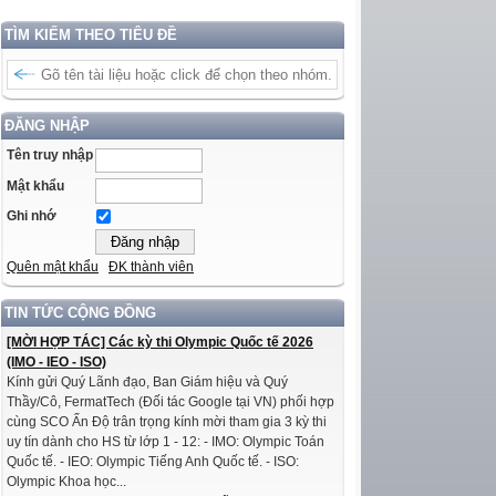
TÌM KIẾM THEO TIÊU ĐỀ
ĐĂNG NHẬP
Tên truy nhập
Mật khẩu
Ghi nhớ
Quên mật khẩu
ĐK thành viên
TIN TỨC CỘNG ĐỒNG
[MỜI HỢP TÁC] Các kỳ thi Olympic Quốc tế 2026
(IMO - IEO - ISO)
Kính gửi Quý Lãnh đạo, Ban Giám hiệu và Quý
Thầy/Cô, FermatTech (Đối tác Google tại VN) phối hợp
cùng SCO Ấn Độ trân trọng kính mời tham gia 3 kỳ thi
uy tín dành cho HS từ lớp 1 - 12: - IMO: Olympic Toán
Quốc tế. - IEO: Olympic Tiếng Anh Quốc tế. - ISO:
Olympic Khoa học...