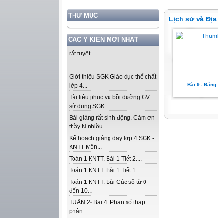
THƯ MỤC
Lịch sử và Địa 
CÁC Ý KIẾN MỚI NHẤT
rất tuyệt...
...
Giới thiệu SGK Giáo dục thể chất
Bài 9 - Đặng
lớp 4...
Tài liệu phục vụ bồi dưỡng GV
sử dụng SGK...
Bài giảng rất sinh động. Cảm ơn
thầy N nhiều...
Kế hoạch giảng dạy lớp 4 SGK -
KNTT Môn...
Toán 1 KNTT. Bài 1 Tiết 2....
Toán 1 KNTT. Bài 1 Tiết 1....
Toán 1 KNTT. Bài Các số từ 0
đến 10...
TUẦN 2- Bài 4. Phân số thập
phân...