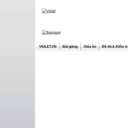
ViOLET.VN
Bài giảng
Giáo án
Đề thi & Kiểm t