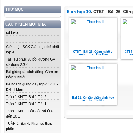
THƯ MỤC
Sinh học 10
. CTST - Bài 26. Côn
CÁC Ý KIẾN MỚI NHẤT
rất tuyệt...
...
Giới thiệu SGK Giáo dục thể chất
CTST - Bài 26. Công nghệ vi
CTST 
lớp 4...
sinh ... Trần Gia Bảo
si
Tài liệu phục vụ bồi dưỡng GV
sử dụng SGK...
Bài giảng rất sinh động. Cảm ơn
thầy N nhiều...
Kế hoạch giảng dạy lớp 4 SGK -
KNTT Môn...
Toán 1 KNTT. Bài 1 Tiết 2....
Bài 21. Ôn tập phần sinh học
tế ... Hồ Thị Nối
Toán 1 KNTT. Bài 1 Tiết 1....
Toán 1 KNTT. Bài Các số từ 0
đến 10...
TUẦN 2- Bài 4. Phân số thập
phân...