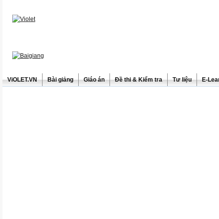
ViOLET.VN
Bài giảng
Giáo án
Đề thi & Kiểm tra
Tư liệu
E-Lea