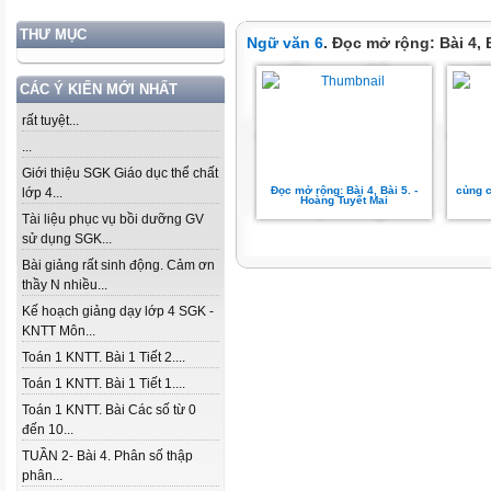
THƯ MỤC
Ngữ văn 6
. Đọc mở rộng: Bài 4, B
CÁC Ý KIẾN MỚI NHẤT
rất tuyệt...
...
Giới thiệu SGK Giáo dục thể chất
Đọc mở rộng: Bài 4, Bài 5. -
củng 
lớp 4...
Hoàng Tuyết Mai
Tài liệu phục vụ bồi dưỡng GV
sử dụng SGK...
Bài giảng rất sinh động. Cảm ơn
thầy N nhiều...
Kế hoạch giảng dạy lớp 4 SGK -
KNTT Môn...
Toán 1 KNTT. Bài 1 Tiết 2....
Toán 1 KNTT. Bài 1 Tiết 1....
Toán 1 KNTT. Bài Các số từ 0
đến 10...
TUẦN 2- Bài 4. Phân số thập
phân...