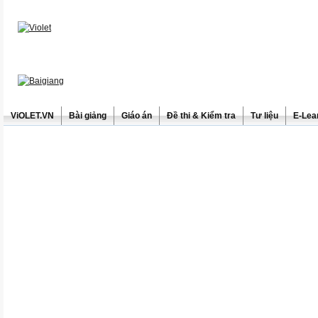
ViOLET.VN
Bài giảng
Giáo án
Đề thi & Kiểm tra
Tư liệu
E-Lea