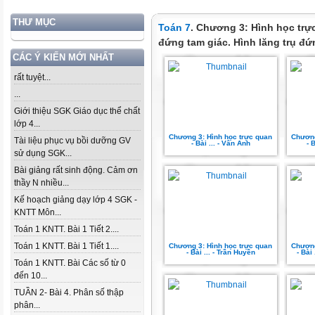
THƯ MỤC
Toán 7
. Chương 3: Hình học trực
đứng tam giác. Hình lăng trụ đứ
CÁC Ý KIẾN MỚI NHẤT
rất tuyệt...
...
Giới thiệu SGK Giáo dục thể chất
lớp 4...
Chương 3: Hình học trực quan
Chương
Tài liệu phục vụ bồi dưỡng GV
- Bài ... - Vân Anh
- 
sử dụng SGK...
Bài giảng rất sinh động. Cảm ơn
thầy N nhiều...
Kế hoạch giảng dạy lớp 4 SGK -
KNTT Môn...
Toán 1 KNTT. Bài 1 Tiết 2....
Toán 1 KNTT. Bài 1 Tiết 1....
Chương 3: Hình học trực quan
Chương
- Bài ... - Trần Huyền
- Bài
Toán 1 KNTT. Bài Các số từ 0
đến 10...
TUẦN 2- Bài 4. Phân số thập
phân...