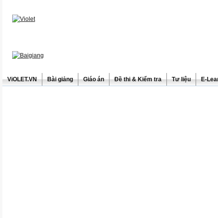
ViOLET.VN
Bài giảng
Giáo án
Đề thi & Kiểm tra
Tư liệu
E-Lea