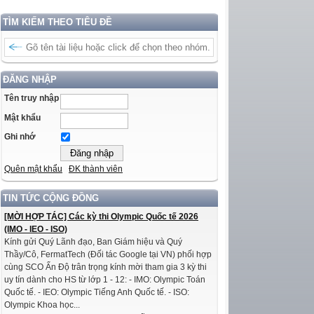
TÌM KIẾM THEO TIÊU ĐỀ
ĐĂNG NHẬP
Tên truy nhập
Mật khẩu
Ghi nhớ
Quên mật khẩu
ĐK thành viên
TIN TỨC CỘNG ĐỒNG
[MỜI HỢP TÁC] Các kỳ thi Olympic Quốc tế 2026
(IMO - IEO - ISO)
Kính gửi Quý Lãnh đạo, Ban Giám hiệu và Quý
Thầy/Cô, FermatTech (Đối tác Google tại VN) phối hợp
cùng SCO Ấn Độ trân trọng kính mời tham gia 3 kỳ thi
uy tín dành cho HS từ lớp 1 - 12: - IMO: Olympic Toán
Quốc tế. - IEO: Olympic Tiếng Anh Quốc tế. - ISO:
Olympic Khoa học...