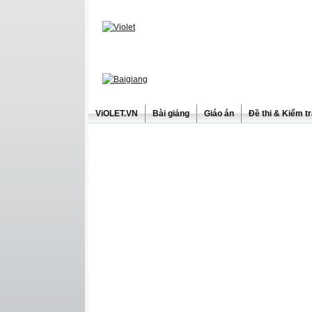
ViOLET.VN
Bài giảng
Giáo án
Đề thi & Kiểm t