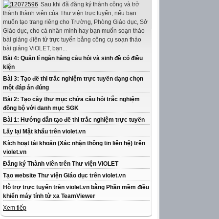
Sau khi đã đăng ký thành công và trở
thành thành viên của Thư viện trực tuyến, nếu bạn
muốn tạo trang riêng cho Trường, Phòng Giáo dục, Sở
Giáo dục, cho cá nhân mình hay bạn muốn soạn thảo
bài giảng điện tử trực tuyến bằng công cụ soạn thảo
bài giảng ViOLET, bạn...
Bài 4: Quản lí ngân hàng câu hỏi và sinh đề có điều
kiện
Bài 3: Tạo đề thi trắc nghiệm trực tuyến dạng chọn
một đáp án đúng
Bài 2: Tạo cây thư mục chứa câu hỏi trắc nghiệm
đồng bộ với danh mục SGK
Bài 1: Hướng dẫn tạo đề thi trắc nghiệm trực tuyến
Lấy lại Mật khẩu trên violet.vn
Kích hoạt tài khoản (Xác nhận thông tin liên hệ) trên
violet.vn
Đăng ký Thành viên trên Thư viện ViOLET
Tạo website Thư viện Giáo dục trên violet.vn
Hỗ trợ trực tuyến trên violet.vn bằng Phần mềm điều
khiển máy tính từ xa TeamViewer
Xem tiếp