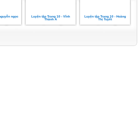
 nguyễn ngọc
Luyện tập Trang 10 - Vĩnh
Luyện tập Trang 10 - Hoàng
Thành A
Thị Tuyết