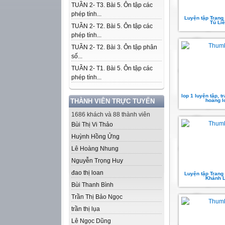
TUẦN 2- T3. Bài 5. Ôn tập các
phép tính...
Luyện tập Trang 
Tú Li
TUẦN 2- T2. Bài 5. Ôn tập các
phép tính...
TUẦN 2- T2. Bài 3. Ôn tập phân
số...
TUẦN 2- T1. Bài 5. Ôn tập các
phép tính...
lop 1 luyện tập, t
THÀNH VIÊN TRỰC TUYẾN
hoang l
1686 khách và 88 thành viên
Bùi Thị Vi Thảo
Huỳnh Hồng Ửng
Lê Hoàng Nhung
Nguyễn Trọng Huy
đao thị loan
Luyện tập Trang
Khánh L
Bùi Thanh Bình
Trần Thị Bảo Ngọc
trần thị lụa
Lê Ngọc Dũng