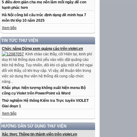
5 điều đơn giản cha mẹ nên làm mỗi ngày để con
hạnh phúc hơn
Hà Nội công bố cấu trúc định dạng đề minh họa 7
môn thi lớp 10 năm 2025
Xem tiếp
TIN TỨC THƯ VIỆN
Chức năng Dừng xem quảng cáo trên violet.vn
Kính chào các thầy, cô! Hiện tại, kinh phí
duy trì hệ thống dựa chủ yếu vào việc đặt quảng cáo
trên hệ thống. Tuy nhiên, đôi khi có gây một số trở ngại
đối với thầy, cô khi truy cập. Vì vậy, để thuận tiện trong
việc sử dụng thư viện hệ thống đã cung cấp chức
năng...
Khắc phục hiện tượng không xuất hiện menu Bộ
công cụ Violet trên PowerPoint và Word
Thử nghiệm Hệ thống Kiểm tra Trực tuyến ViOLET
Giai đoạn 1
Xem tiếp
HƯỚNG DẪN SỬ DỤNG THƯ VIỆN
Xác thực Thông tin thành viên trên violet.vn