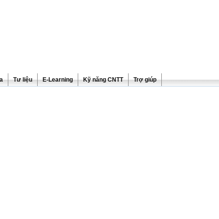
ra
Tư liệu
E-Learning
Kỹ năng CNTT
Trợ giúp