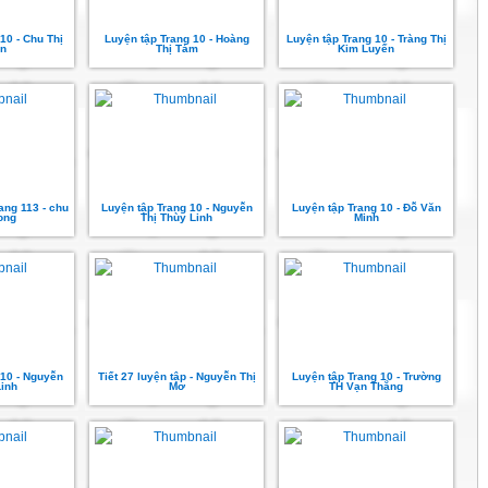
10 - Chu Thị
Luyện tập Trang 10 - Hoàng
Luyện tập Trang 10 - Tràng Thị
ên
Thị Tám
Kim Luyến
rang 113 - chu
Luyện tập Trang 10 - Nguyễn
Luyện tập Trang 10 - Đỗ Văn
ong
Thị Thùy Linh
Minh
 10 - Nguyễn
Tiết 27 luyện tập - Nguyễn Thị
Luyện tập Trang 10 - Trường
inh
Mơ
TH Vạn Thắng