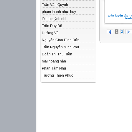
Trần Văn Quỳnh
phạm thanh nhựt huy
toán luyện tập -
trinh
lê thị quỳnh nhi
Trần Duy Độ
1
2
Hường Vũ
Nguyễn Giao Đình Đức
Trần Nguyễn Minh Phú
Đoàn Thị Thu Hiền
mai hoang hân
Phan Tâm Như
Trương Thiên Phúc