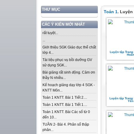
THƯ MỤC
Toán 1
. Luyện
CÁC Ý KIẾN MỚI NHẤT
rất tuyệt...
...
Giới thiệu SGK Giáo dục thể chất
Luyện tập Trang 
lớp 4...
Hoà
Tài liệu phục vụ bồi dưỡng GV
sử dụng SGK...
Bài giảng rất sinh động. Cảm ơn
thầy N nhiều...
Kế hoạch giảng dạy lớp 4 SGK -
KNTT Môn...
Toán 1 KNTT. Bài 1 Tiết 2....
Luyện tập Trang 
Yến
Toán 1 KNTT. Bài 1 Tiết 1....
Toán 1 KNTT. Bài Các số từ 0
đến 10...
TUẦN 2- Bài 4. Phân số thập
phân...