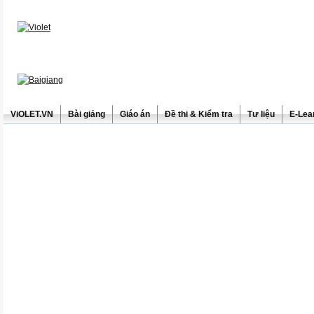
ViOLET.VN
Bài giảng
Giáo án
Đề thi & Kiểm tra
Tư liệu
E-Lea