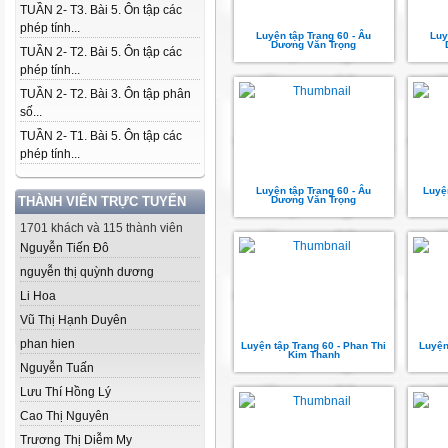
TUẦN 2- T3. Bài 5. Ôn tập các
phép tính...
Luyện tập Trang 60 - Âu
Luy
Dương Văn Trọng
TUẦN 2- T2. Bài 5. Ôn tập các
phép tính...
TUẦN 2- T2. Bài 3. Ôn tập phân
số...
TUẦN 2- T1. Bài 5. Ôn tập các
phép tính...
Luyện tập Trang 60 - Âu
Luyệ
THÀNH VIÊN TRỰC TUYẾN
Dương Văn Trọng
1701 khách và 115 thành viên
Nguyễn Tiến Đô
nguyễn thị quỳnh dương
Li Hoa
Vũ Thị Hạnh Duyên
phan hien
Luyện tập Trang 60 - Phan Thi
Luyện
Kim Thanh
Nguyễn Tuấn
Lưu Thí Hồng Lý
Cao Thị Nguyên
Trương Thị Diễm My