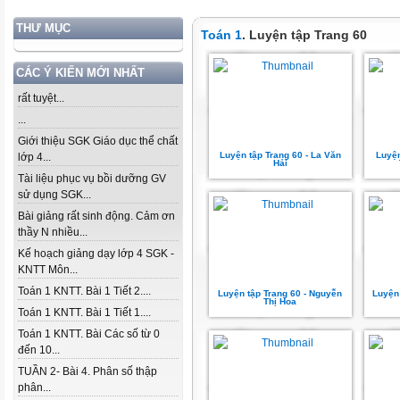
THƯ MỤC
Toán 1
. Luyện tập Trang 60
CÁC Ý KIẾN MỚI NHẤT
rất tuyệt...
...
Giới thiệu SGK Giáo dục thể chất
Luyện tập Trang 60 - La Văn
Luyện
lớp 4...
Hải
Tài liệu phục vụ bồi dưỡng GV
sử dụng SGK...
Bài giảng rất sinh động. Cảm ơn
thầy N nhiều...
Kế hoạch giảng dạy lớp 4 SGK -
KNTT Môn...
Toán 1 KNTT. Bài 1 Tiết 2....
Luyện tập Trang 60 - Nguyễn
Luyện 
Thị Hoa
Toán 1 KNTT. Bài 1 Tiết 1....
Toán 1 KNTT. Bài Các số từ 0
đến 10...
TUẦN 2- Bài 4. Phân số thập
phân...