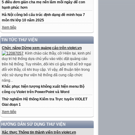
5 điều đơn giản cha mẹ nên làm mỗi ngày để con
hạnh phúc hơn
Hà Nội công bố cấu trúc định dạng đề minh họa 7
môn thi lớp 10 năm 2025
Xem tiếp
TIN TỨC THƯ VIỆN
Chức năng Dừng xem quảng cáo trên violet.vn
Kính chào các thầy, cô! Hiện tại, kinh phí
duy trì hệ thống dựa chủ yếu vào việc đặt quảng cáo
trên hệ thống. Tuy nhiên, đôi khi có gây một số trở ngại
đối với thầy, cô khi truy cập. Vì vậy, để thuận tiện trong
việc sử dụng thư viện hệ thống đã cung cấp chức
năng...
Khắc phục hiện tượng không xuất hiện menu Bộ
công cụ Violet trên PowerPoint và Word
Thử nghiệm Hệ thống Kiểm tra Trực tuyến ViOLET
Giai đoạn 1
Xem tiếp
HƯỚNG DẪN SỬ DỤNG THƯ VIỆN
Xác thực Thông tin thành viên trên violet.vn