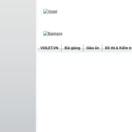
ViOLET.VN
Bài giảng
Giáo án
Đề thi & Kiểm t