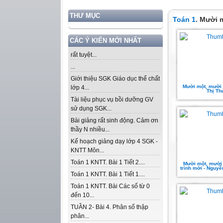
THƯ MỤC
Toán 1
. Mười 
CÁC Ý KIẾN MỚI NHẤT
rất tuyệt...
...
Giới thiệu SGK Giáo dục thể chất
Mười một, mười ha
lớp 4...
Thị Th
Tài liệu phục vụ bồi dưỡng GV
sử dụng SGK...
Bài giảng rất sinh động. Cảm ơn
thầy N nhiều...
Kế hoạch giảng dạy lớp 4 SGK -
KNTT Môn...
Toán 1 KNTT. Bài 1 Tiết 2....
Mười một, mười
trình mới - Nguy
Toán 1 KNTT. Bài 1 Tiết 1....
Toán 1 KNTT. Bài Các số từ 0
đến 10...
TUẦN 2- Bài 4. Phân số thập
phân...