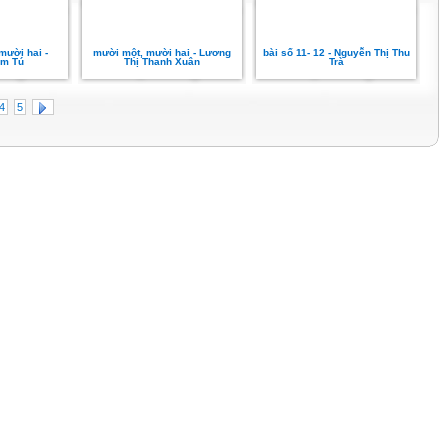
mười hai -
mười một, mười hai - Lương
bài số 11- 12 - Nguyễn Thị Thu
m Tú
Thị Thanh Xuân
Trà
4
5