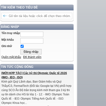
TÌM KIẾM THEO TIÊU ĐỀ
ĐĂNG NHẬP
Tên truy nhập
Mật khẩu
Ghi nhớ
Quên mật khẩu
ĐK thành viên
TIN TỨC CỘNG ĐỒNG
[MỜI HỢP TÁC] Các kỳ thi Olympic Quốc tế 2026
(IMO - IEO - ISO)
Kính gửi Quý Lãnh đạo, Ban Giám hiệu và Quý
Thầy/Cô, FermatTech (Đối tác Google tại VN) phối hợp
cùng SCO Ấn Độ trân trọng kính mời tham gia 3 kỳ thi
uy tín dành cho HS từ lớp 1 - 12: - IMO: Olympic Toán
Quốc tế. - IEO: Olympic Tiếng Anh Quốc tế. - ISO:
Olympic Khoa học...