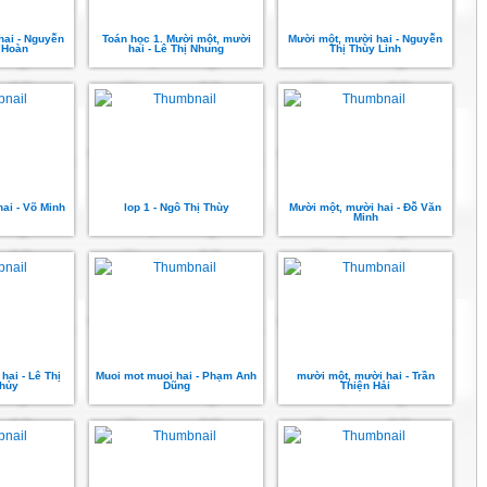
hai - Nguyễn
Toán học 1. Mười một, mười
Mười một, mười hai - Nguyễn
 Hoàn
hai - Lê Thị Nhung
Thị Thùy Linh
ai - Võ Minh
lop 1 - Ngô Thị Thùy
Mười một, mười hai - Đỗ Văn
Minh
hai - Lê Thị
Muoi mot muoi hai - Phạm Anh
mười một, mười hai - Trần
hủy
Dũng
Thiện Hải