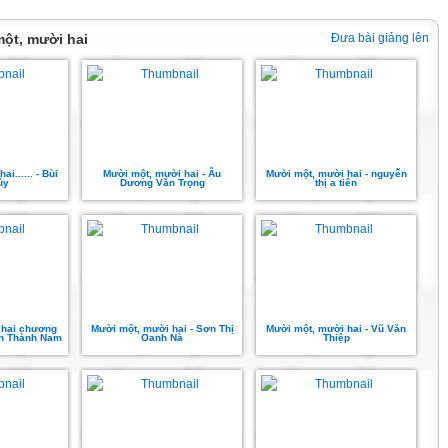
một, mười hai
Đưa bài giảng lên
i...... - Bùi
Mười một, mười hai - Âu
Mười một, mười hai - nguyễn
ủy
Dương Văn Trọng
thị a tiên
 hai chương
Mười một, mười hai - Sơn Thị
Mười một, mười hai - Vũ Văn
ễn Thành Nam
Oanh Nà
Thiệp