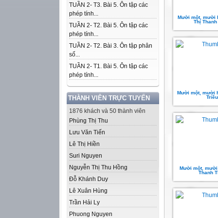
TUẦN 2- T3. Bài 5. Ôn tập các
phép tính...
Mười một, mười 
Thị Thanh
TUẦN 2- T2. Bài 5. Ôn tập các
phép tính...
TUẦN 2- T2. Bài 3. Ôn tập phân
số...
TUẦN 2- T1. Bài 5. Ôn tập các
phép tính...
Mười một, mười h
THÀNH VIÊN TRỰC TUYẾN
Triều
1876 khách và 50 thành viên
Phùng Thị Thu
Lưu Văn Tiến
Lê Thị Hiền
Suri Nguyen
Nguyễn Thị Thu Hồng
Mười một, mười 
Thanh T
Đỗ Khánh Duy
Lê Xuân Hùng
Trần Hải Ly
Phuong Nguyen