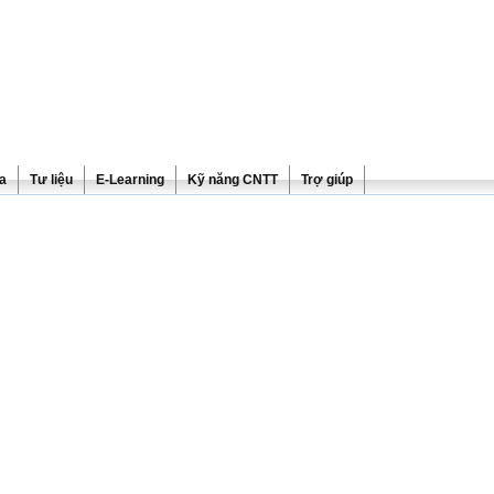
ra
Tư liệu
E-Learning
Kỹ năng CNTT
Trợ giúp