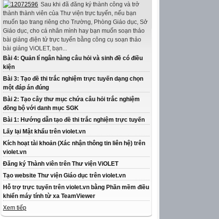
Sau khi đã đăng ký thành công và trở
thành thành viên của Thư viện trực tuyến, nếu bạn
muốn tạo trang riêng cho Trường, Phòng Giáo dục, Sở
Giáo dục, cho cá nhân mình hay bạn muốn soạn thảo
bài giảng điện tử trực tuyến bằng công cụ soạn thảo
bài giảng ViOLET, bạn...
Bài 4: Quản lí ngân hàng câu hỏi và sinh đề có điều
kiện
Bài 3: Tạo đề thi trắc nghiệm trực tuyến dạng chọn
một đáp án đúng
Bài 2: Tạo cây thư mục chứa câu hỏi trắc nghiệm
đồng bộ với danh mục SGK
Bài 1: Hướng dẫn tạo đề thi trắc nghiệm trực tuyến
Lấy lại Mật khẩu trên violet.vn
Kích hoạt tài khoản (Xác nhận thông tin liên hệ) trên
violet.vn
Đăng ký Thành viên trên Thư viện ViOLET
Tạo website Thư viện Giáo dục trên violet.vn
Hỗ trợ trực tuyến trên violet.vn bằng Phần mềm điều
khiển máy tính từ xa TeamViewer
Xem tiếp