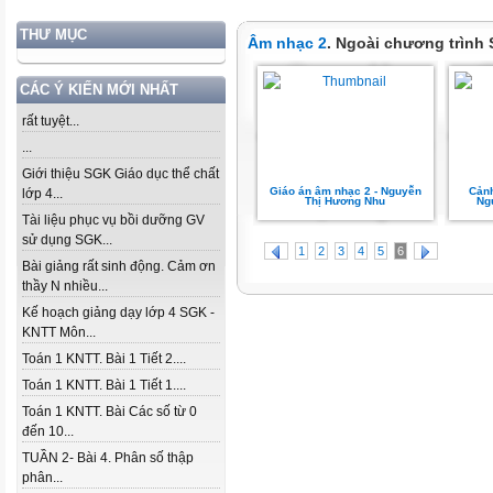
THƯ MỤC
Âm nhạc 2
. Ngoài chương trình
CÁC Ý KIẾN MỚI NHẤT
rất tuyệt...
...
Giới thiệu SGK Giáo dục thể chất
Giáo án âm nhạc 2 - Nguyễn
Cảnh
lớp 4...
Thị Hương Nhu
Ngu
Tài liệu phục vụ bồi dưỡng GV
sử dụng SGK...
1
2
3
4
5
6
Bài giảng rất sinh động. Cảm ơn
thầy N nhiều...
Kế hoạch giảng dạy lớp 4 SGK -
KNTT Môn...
Toán 1 KNTT. Bài 1 Tiết 2....
Toán 1 KNTT. Bài 1 Tiết 1....
Toán 1 KNTT. Bài Các số từ 0
đến 10...
TUẦN 2- Bài 4. Phân số thập
phân...