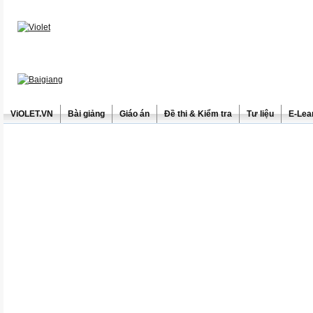
ViOLET.VN
Bài giảng
Giáo án
Đề thi & Kiểm tra
Tư liệu
E-Lea