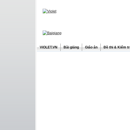
ViOLET.VN
Bài giảng
Giáo án
Đề thi & Kiểm t