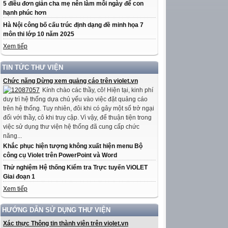
5 điều đơn giản cha mẹ nên làm mỗi ngày để con
hạnh phúc hơn
Hà Nội công bố cấu trúc định dạng đề minh họa 7
môn thi lớp 10 năm 2025
Xem tiếp
TIN TỨC THƯ VIỆN
Chức năng Dừng xem quảng cáo trên violet.vn
Kính chào các thầy, cô! Hiện tại, kinh phí
duy trì hệ thống dựa chủ yếu vào việc đặt quảng cáo
trên hệ thống. Tuy nhiên, đôi khi có gây một số trở ngại
đối với thầy, cô khi truy cập. Vì vậy, để thuận tiện trong
việc sử dụng thư viện hệ thống đã cung cấp chức
năng...
Khắc phục hiện tượng không xuất hiện menu Bộ
công cụ Violet trên PowerPoint và Word
Thử nghiệm Hệ thống Kiểm tra Trực tuyến ViOLET
Giai đoạn 1
Xem tiếp
HƯỚNG DẪN SỬ DỤNG THƯ VIỆN
Xác thực Thông tin thành viên trên violet.vn