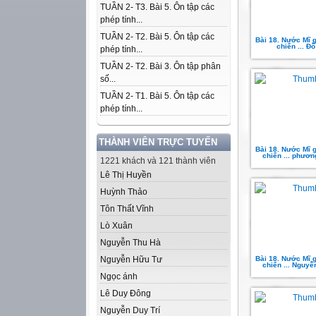
TUẦN 2- T3. Bài 5. Ôn tập các
phép tính...
TUẦN 2- T2. Bài 5. Ôn tập các
Bài 18. Nước Mĩ 
chiến ... Đỗ
phép tính...
TUẦN 2- T2. Bài 3. Ôn tập phân
số...
TUẦN 2- T1. Bài 5. Ôn tập các
phép tính...
THÀNH VIÊN TRỰC TUYẾN
Bài 18. Nước Mĩ 
chiến ... phươ
1221 khách và 121 thành viên
Lê Thị Huyền
Huỳnh Thảo
Tôn Thất Vĩnh
Lò Xuân
Nguyễn Thu Hà
Nguyễn Hữu Tư
Bài 18. Nước Mĩ 
chiến ... Nguyễ
Ngọc ánh
Lê Duy Đông
Nguyễn Duy Trí