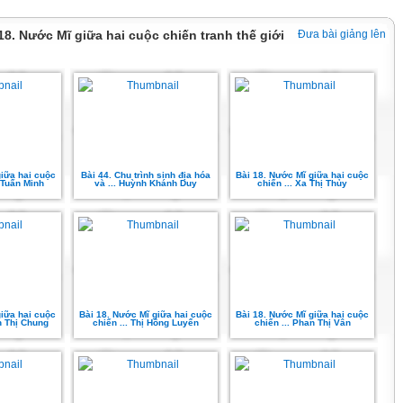
 18. Nước Mĩ giữa hai cuộc chiến tranh thế giới
Đưa bài giảng lên
giữa hai cuộc
Bài 44. Chu trình sinh địa hóa
Bài 18. Nước Mĩ giữa hai cuộc
 Tuấn Minh
và ... Huỳnh Khánh Duy
chiến ... Xa Thị Thủy
giữa hai cuộc
Bài 18. Nước Mĩ giữa hai cuộc
Bài 18. Nước Mĩ giữa hai cuộc
n Thị Chung
chiến ... Thị Hồng Luyến
chiến ... Phan Thị Vân