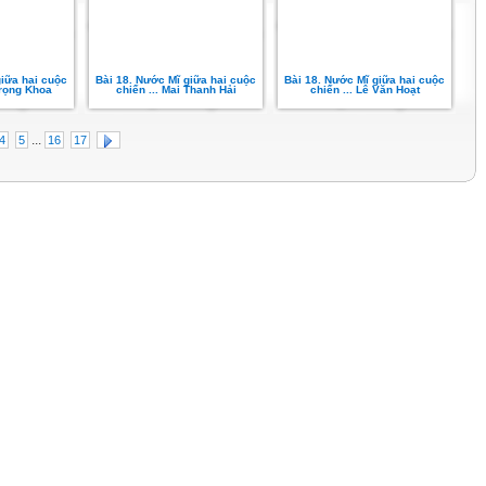
giữa hai cuộc
Bài 18. Nước Mĩ giữa hai cuộc
Bài 18. Nước Mĩ giữa hai cuộc
Trọng Khoa
chiến ... Mai Thanh Hải
chiến ... Lê Văn Hoạt
...
4
5
16
17