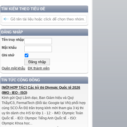
TÌM KIẾM THEO TIÊU ĐỀ
ĐĂNG NHẬP
Tên truy nhập
Mật khẩu
Ghi nhớ
Quên mật khẩu
ĐK thành viên
TIN TỨC CỘNG ĐỒNG
[MỜI HỢP TÁC] Các kỳ thi Olympic Quốc tế 2026
(IMO - IEO - ISO)
Kính gửi Quý Lãnh đạo, Ban Giám hiệu và Quý
Thầy/Cô, FermatTech (Đối tác Google tại VN) phối hợp
cùng SCO Ấn Độ trân trọng kính mời tham gia 3 kỳ thi
uy tín dành cho HS từ lớp 1 - 12: - IMO: Olympic Toán
Quốc tế. - IEO: Olympic Tiếng Anh Quốc tế. - ISO:
Olympic Khoa học...