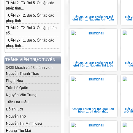
TUẦN 2- T3. Bài 5. Ôn tập các
phép tính...
TUẦN 2- T2. Bài 5. Ôn tập các
Tiết 29. OTBH: Thiếu nhi thế
Tiết 
giới liên ... Nguyễn Anh Tuấn
giới
phép tính...
TUẦN 2- T2. Bài 3. Ôn tập phân
số...
TUẦN 2- T1. Bài 5. Ôn tập các
phép tính...
THÀNH VIÊN TRỰC TUYẾN
Tiết 29. OTBH: Thiếu nhi thế
Tiết 
giới liên ... Nguyễn Thị Liệu
giớ
3435 khách và 53 thành viên
Nguyễn Thanh Thảo
Phạm Hoa
Trần Lê Quân
Nguyễn Văn Trung
Trần Đại Hiếu
Đỗ Thị Lợi
On tap Thieu nhi the gioi lien
Tiết 
hoan ... thị doãn thảo
giới l
Nguyễn Thơ
Nguyễn Thị Minh Kiều
Hoàng Thu Mai