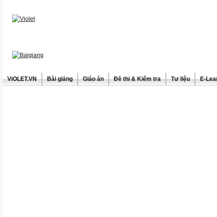
ViOLET.VN
Bài giảng
Giáo án
Đề thi & Kiểm tra
Tư liệu
E-Lea