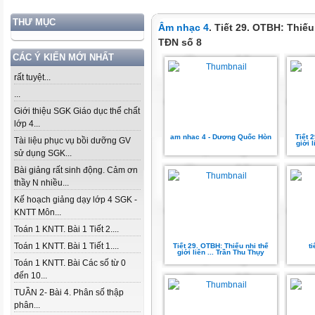
THƯ MỤC
Âm nhạc 4
. Tiết 29. OTBH: Thiếu
TĐN số 8
CÁC Ý KIẾN MỚI NHẤT
rất tuyệt...
...
Giới thiệu SGK Giáo dục thể chất
lớp 4...
am nhac 4 - Dương Quốc Hòn
Tiết 
Tài liệu phục vụ bồi dưỡng GV
giới 
sử dụng SGK...
Bài giảng rất sinh động. Cảm ơn
thầy N nhiều...
Kế hoạch giảng dạy lớp 4 SGK -
KNTT Môn...
Toán 1 KNTT. Bài 1 Tiết 2....
Toán 1 KNTT. Bài 1 Tiết 1....
Tiết 29. OTBH: Thiếu nhi thế
t
giới liên ... Trần Thu Thụy
Toán 1 KNTT. Bài Các số từ 0
đến 10...
TUẦN 2- Bài 4. Phân số thập
phân...