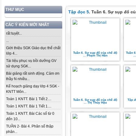
THƯ MỤC
Tập đọc 5
. Tuần 6. Sự sụp đổ củ
CÁC Ý KIẾN MỚI NHẤT
rất tuyệt...
...
Giới thiệu SGK Giáo dục thể chất
Tuần 6. Sự sụp đổ của chế độ
Tuần 6
lớp 4...
... Phạm Thị Hân
.
Tài liệu phục vụ bồi dưỡng GV
sử dụng SGK...
Bài giảng rất sinh động. Cảm ơn
thầy N nhiều...
Kế hoạch giảng dạy lớp 4 SGK -
KNTT Môn...
Toán 1 KNTT. Bài 1 Tiết 2....
Tuần 6. Sự sụp đổ của chế độ
Tập đ
... Thị Thúy Hậu
Toán 1 KNTT. Bài 1 Tiết 1....
Toán 1 KNTT. Bài Các số từ 0
đến 10...
TUẦN 2- Bài 4. Phân số thập
phân...