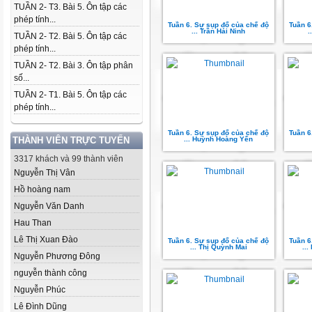
TUẦN 2- T3. Bài 5. Ôn tập các
phép tính...
Tuần 6. Sự sụp đổ của chế độ
Tuần 6
... Trần Hải Ninh
.
TUẦN 2- T2. Bài 5. Ôn tập các
phép tính...
TUẦN 2- T2. Bài 3. Ôn tập phân
số...
TUẦN 2- T1. Bài 5. Ôn tập các
phép tính...
Tuần 6. Sự sụp đổ của chế độ
Tuần 6
THÀNH VIÊN TRỰC TUYẾN
... Huỳnh Hoàng Yến
3317 khách và 99 thành viên
Nguyễn Thị Vân
Hồ hoàng nam
Nguyễn Văn Danh
Hau Than
Lê Thị Xuan Đào
Tuần 6. Sự sụp đổ của chế độ
Tuần 6
... Thị Quỳnh Mai
..
Nguyễn Phương Đông
nguyễn thành công
Nguyễn Phúc
Lê Đình Dũng