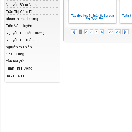
Nguyễn Băng Ngọc
Trần Thị Cẩm Tú
Tập đọc lớp 5. Tuần 6. Sự sụp
Tuần 6
... Thị Ngọc Hà
phạm thị mai hương
Trần Văn Huyên
...
1
2
3
4
5
22
23
Nguyễn Thị Liên Hương
Nguyễn Thị Thảo
nguyễn thu hiền
Chau Kung
trần hải yến
Trịnh Thị Hương
hà thị hạnh