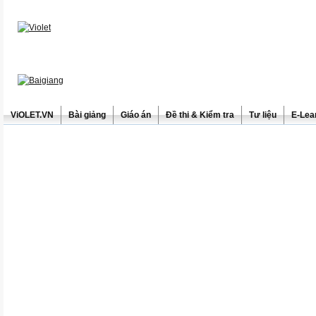
ViOLET.VN
Bài giảng
Giáo án
Đề thi & Kiểm tra
Tư liệu
E-Lea