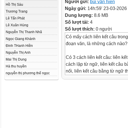
Người gửi:
bùi văn hien
Hồ Thị Sáu
Ngày gửi:
14h:59' 23-03-2026
Trương Trang
Dung lượng:
8.6 MB
Lê Tấn Phát
Số lượt tải:
4
Lê Xuân Hùng
Số lượt thích:
0 người
Nguyễn Thị Thanh Nhã
Có mấy cách liên kết câu trong
Ngọc Giang Khánh
đoạn văn, là những cách nào?
Đinh THanh Hiền
Nguyễn Thị Anh
Có 3 cách liên kết câu: liên kế
Mai Thị Dung
cách lặp từ ngữ, liên kết câu 
Hà thu huyền
nối, liên kết câu bằng từ ngữ t
nguyễn thị phương thế ngọc
Các câu văn sau được liên kết
bằng hình thức nào?
Quả sim giống hệt một con trâ
hon, béo tròn múp míp, còn ng
tơ, chỉ thiếu chiếc khoáy. Cái s
tai quả, nó chính là đài hoa đã 
(Theo Băng Sơn)