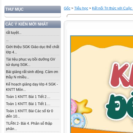
Gốc
>
Tiểu học
>
Kết nối Tri thức với Cuộc
THƯ MỤC
CÁC Ý KIẾN MỚI NHẤT
rất tuyệt...
...
Giới thiệu SGK Giáo dục thể chất
lớp 4...
Tài liệu phục vụ bồi dưỡng GV
sử dụng SGK...
Bài giảng rất sinh động. Cảm ơn
thầy N nhiều...
Kế hoạch giảng dạy lớp 4 SGK -
KNTT Môn...
Toán 1 KNTT. Bài 1 Tiết 2....
Toán 1 KNTT. Bài 1 Tiết 1....
Toán 1 KNTT. Bài Các số từ 0
đến 10...
TUẦN 2- Bài 4. Phân số thập
phân...