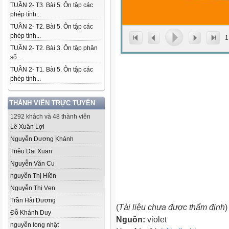
TUẦN 2- T3. Bài 5. Ôn tập các
phép tính...
TUẦN 2- T2. Bài 5. Ôn tập các
phép tính...
1
TUẦN 2- T2. Bài 3. Ôn tập phân
số...
TUẦN 2- T1. Bài 5. Ôn tập các
phép tính...
THÀNH VIÊN TRỰC TUYẾN
1292 khách và 48 thành viên
Lê Xuân Lợi
Nguyễn Dương Khánh
Triêu Dai Xuan
Nguyễn Văn Cu
nguyễn Thị Hiền
Nguyễn Thị Vẹn
Trần Hải Dương
(
Tài liệu chưa được thẩm định
)
Đỗ Khánh Duy
Nguồn:
violet
nguyễn long nhật