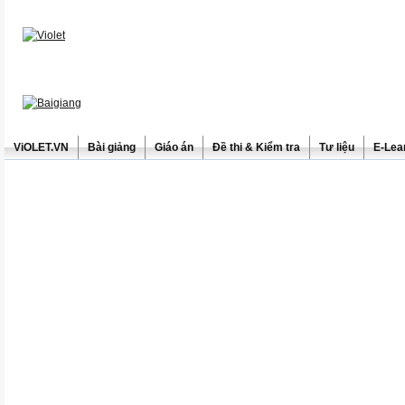
ViOLET.VN
Bài giảng
Giáo án
Đề thi & Kiểm tra
Tư liệu
E-Lea