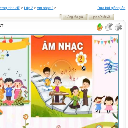
ơng trình cũ)
>
Lớp 2
>
Âm nhạc 2
>
Đưa bài giảng lên
T
Cùng tác giả
Lịch sử tải về
ST