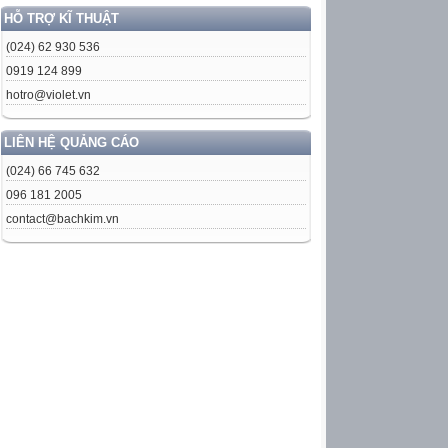
HỖ TRỢ KĨ THUẬT
(024) 62 930 536
0919 124 899
hotro@violet.vn
LIÊN HỆ QUẢNG CÁO
(024) 66 745 632
096 181 2005
contact@bachkim.vn