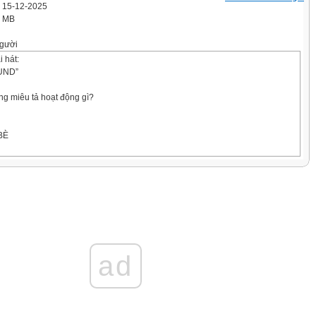
' 15-12-2025
8 MB
gười
 hát:
UND”
ng miêu tả hoạt động gì?
BÈ
 VUI
u Hữu Phước
ÀI: ƯỚC MƠ THẦN TIÊN
anh Tùng
ad
ại Lâm
 giả, tác phẩm:
sinh ngày 12/09/1921 mất vào ngày