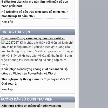
5 điều đơn giản cha mẹ nên làm mỗi ngày để con
hạnh phúc hơn
Hà Nội công bố cấu trúc định dạng đề minh họa 7
môn thi lớp 10 năm 2025
Xem tiếp
TIN TỨC THƯ VIỆN
Chức năng Dừng xem quảng cáo trên violet.vn
Kính chào các thầy, cô! Hiện tại, kinh phí
duy trì hệ thống dựa chủ yếu vào việc đặt quảng cáo
trên hệ thống. Tuy nhiên, đôi khi có gây một số trở ngại
đối với thầy, cô khi truy cập. Vì vậy, để thuận tiện trong
việc sử dụng thư viện hệ thống đã cung cấp chức
năng...
Khắc phục hiện tượng không xuất hiện menu Bộ
công cụ Violet trên PowerPoint và Word
Thử nghiệm Hệ thống Kiểm tra Trực tuyến ViOLET
Giai đoạn 1
Xem tiếp
HƯỚNG DẪN SỬ DỤNG THƯ VIỆN
Xác thực Thông tin thành viên trên violet.vn