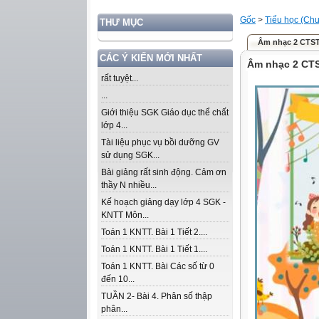
Gốc
>
Tiểu học (Chư
THƯ MỤC
Âm nhạc 2 CTS
CÁC Ý KIẾN MỚI NHẤT
Âm nhạc 2 CT
rất tuyệt...
...
Giới thiệu SGK Giáo dục thể chất
lớp 4...
Tài liệu phục vụ bồi dưỡng GV
sử dụng SGK...
Bài giảng rất sinh động. Cảm ơn
thầy N nhiều...
Kế hoạch giảng dạy lớp 4 SGK -
KNTT Môn...
Toán 1 KNTT. Bài 1 Tiết 2....
Toán 1 KNTT. Bài 1 Tiết 1....
Toán 1 KNTT. Bài Các số từ 0
đến 10...
TUẦN 2- Bài 4. Phân số thập
phân...