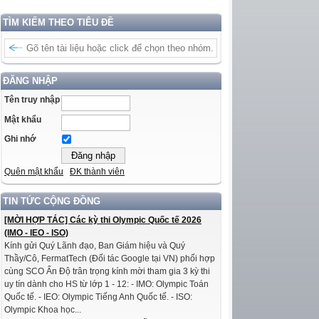
TÌM KIẾM THEO TIÊU ĐỀ
ĐĂNG NHẬP
Tên truy nhập
Mật khẩu
Ghi nhớ
Quên mật khẩu
ĐK thành viên
TIN TỨC CỘNG ĐỒNG
[MỜI HỢP TÁC] Các kỳ thi Olympic Quốc tế 2026
(IMO - IEO - ISO)
Kính gửi Quý Lãnh đạo, Ban Giám hiệu và Quý
Thầy/Cô, FermatTech (Đối tác Google tại VN) phối hợp
cùng SCO Ấn Độ trân trọng kính mời tham gia 3 kỳ thi
uy tín dành cho HS từ lớp 1 - 12: - IMO: Olympic Toán
Quốc tế. - IEO: Olympic Tiếng Anh Quốc tế. - ISO:
Olympic Khoa học...