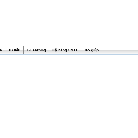
ra
Tư liệu
E-Learning
Kỹ năng CNTT
Trợ giúp