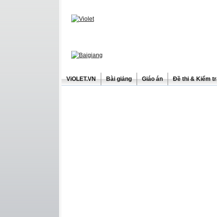
ViOLET.VN
Bài giảng
Giáo án
Đề thi & Kiểm t