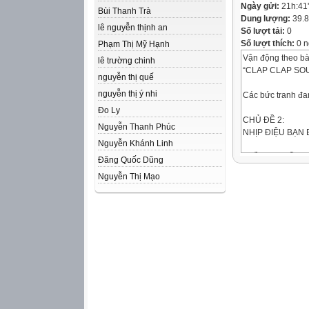
Ngày gửi:
21h:41
Bùi Thanh Trà
Dung lượng:
39.
lê nguyễn thịnh an
Số lượt tải:
0
Số lượt thích:
0 n
Phạm Thị Mỹ Hạnh
Vận động theo bài
lê trường chinh
“CLAP CLAP SO
nguyễn thị quế
nguyễn thị ý nhi
Các bức tranh đa
Đo Ly
CHỦ ĐỀ 2:
Nguyễn Thanh Phúc
NHỊP ĐIỆU BẠN 
Nguyễn Khánh Linh
TUẦN 6 – TIẾT 6
Đăng Quốc Dũng
* HỌC HÁT: MÚA
Nguyễn Thị Mạo
Nhạc và lời: Lư
* NGHE NHAC B
Tác giả: Trần Th
Tên GV: Hoàng Đ
-Giới thiệu về tác
* Tác giả:
- Lưu Hữu Phước 