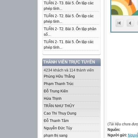
TUẦN 2- T3. Bài 5. Ôn tập các
phép tính...
TUẦN 2- T2. Bài 5. Ôn tập các
phép tính...
TUẦN 2- T2. Bài 3. Ôn tập phân
số...
TUẦN 2- T1. Bài 5. Ôn tập các
phép tính...
THÀNH VIÊN TRỰC TUYẾN
4234 khách và 114 thành viên
Phùng Hữu Thắng
Phạm Thanh Trúc
Đỗ Trung Kiên
Hứa Thịnh
TRẦN NHƯ THỦY
Cao Thi Thuy Dung
Đỗ Thanh Tâm
(
Tài liệu chưa đư
Nguyễn Đức Túy
Nguồn:
Người gửi:
Nguyễ
phạm thị sang