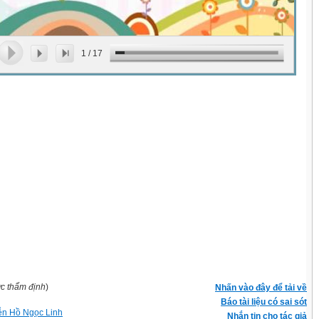
1
/
17
ợc thẩm định
)
Nhấn vào đây để tải về
Báo tài liệu có sai sót
n Hồ Ngọc Linh
Nhắn tin cho tác giả