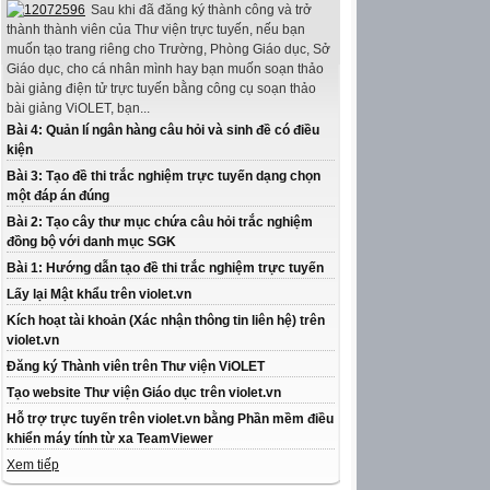
Sau khi đã đăng ký thành công và trở
thành thành viên của Thư viện trực tuyến, nếu bạn
muốn tạo trang riêng cho Trường, Phòng Giáo dục, Sở
Giáo dục, cho cá nhân mình hay bạn muốn soạn thảo
bài giảng điện tử trực tuyến bằng công cụ soạn thảo
bài giảng ViOLET, bạn...
Bài 4: Quản lí ngân hàng câu hỏi và sinh đề có điều
kiện
Bài 3: Tạo đề thi trắc nghiệm trực tuyến dạng chọn
một đáp án đúng
Bài 2: Tạo cây thư mục chứa câu hỏi trắc nghiệm
đồng bộ với danh mục SGK
Bài 1: Hướng dẫn tạo đề thi trắc nghiệm trực tuyến
Lấy lại Mật khẩu trên violet.vn
Kích hoạt tài khoản (Xác nhận thông tin liên hệ) trên
violet.vn
Đăng ký Thành viên trên Thư viện ViOLET
Tạo website Thư viện Giáo dục trên violet.vn
Hỗ trợ trực tuyến trên violet.vn bằng Phần mềm điều
khiển máy tính từ xa TeamViewer
Xem tiếp