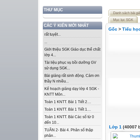
THƯ MỤC
Danh sách bài gi
Mục lục SGK
CÁC Ý KIẾN MỚI NHẤT
Gốc
>
Tiểu họ
rất tuyệt...
...
Giới thiệu SGK Giáo dục thể chất
lớp 4...
Tài liệu phục vụ bồi dưỡng GV
sử dụng SGK...
Bài giảng rất sinh động. Cảm ơn
thầy N nhiều...
Kế hoạch giảng dạy lớp 4 SGK -
KNTT Môn...
Toán 1 KNTT. Bài 1 Tiết 2....
Toán 1 KNTT. Bài 1 Tiết 1....
Toán 1 KNTT. Bài Các số từ 0
đến 10...
Lớp 1
(40007 b
TUẦN 2- Bài 4. Phân số thập
phân...