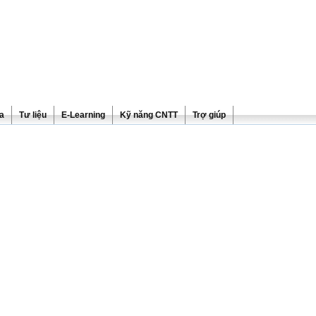
ra
Tư liệu
E-Learning
Kỹ năng CNTT
Trợ giúp