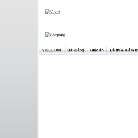
ViOLET.VN
Bài giảng
Giáo án
Đề thi & Kiểm t