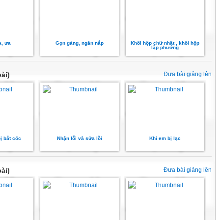
a, ưa
Gọn gàng, ngăn nắp
Khối hộp chữ nhật , khối hộp
lập phương
ài)
Đưa bài giảng lên
ị bắt cóc
Nhận lỗi và sửa lỗi
Khi em bị lạc
ài)
Đưa bài giảng lên