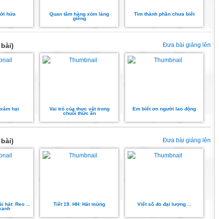
lời hứa
Quan tâm hàng xóm láng
Tìm thành phần chưa biết
giềng
bài)
Đưa bài giảng lên
 xâm hại
Vai trò của thực vật trong
Em biết ơn người lao động
chuỗi thức ăn
bài)
Đưa bài giảng lên
i hát: Reo ...
Tiết 19. HH: Hát mừng
Viết số đo đại lượng ...
 xanh