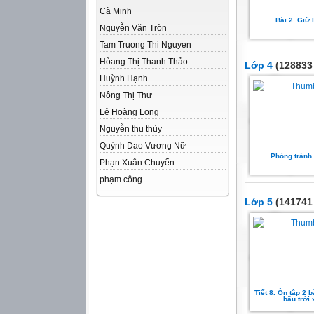
Cà Minh
Bài 2. Giữ 
Nguyễn Văn Tròn
Tam Truong Thi Nguyen
Hòang Thị Thanh Thảo
Lớp 4
(128833 
Huỳnh Hạnh
Nông Thị Thư
Lê Hoàng Long
Nguyễn thu thùy
Quỳnh Dao Vương Nữ
Phòng tránh
Phạn Xuân Chuyển
phạm công
Lớp 5
(141741 
Tiết 8. Ôn tập 2 bà
bầu trời