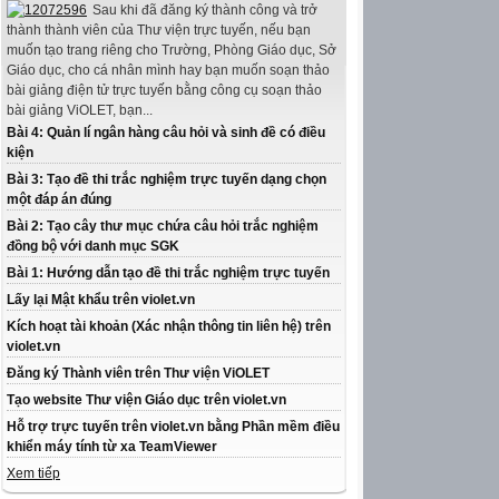
Sau khi đã đăng ký thành công và trở
thành thành viên của Thư viện trực tuyến, nếu bạn
muốn tạo trang riêng cho Trường, Phòng Giáo dục, Sở
Giáo dục, cho cá nhân mình hay bạn muốn soạn thảo
bài giảng điện tử trực tuyến bằng công cụ soạn thảo
bài giảng ViOLET, bạn...
Bài 4: Quản lí ngân hàng câu hỏi và sinh đề có điều
kiện
Bài 3: Tạo đề thi trắc nghiệm trực tuyến dạng chọn
một đáp án đúng
Bài 2: Tạo cây thư mục chứa câu hỏi trắc nghiệm
đồng bộ với danh mục SGK
Bài 1: Hướng dẫn tạo đề thi trắc nghiệm trực tuyến
Lấy lại Mật khẩu trên violet.vn
Kích hoạt tài khoản (Xác nhận thông tin liên hệ) trên
violet.vn
Đăng ký Thành viên trên Thư viện ViOLET
Tạo website Thư viện Giáo dục trên violet.vn
Hỗ trợ trực tuyến trên violet.vn bằng Phần mềm điều
khiển máy tính từ xa TeamViewer
Xem tiếp