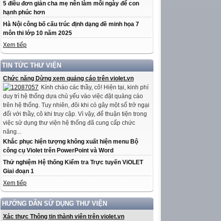
5 điều đơn giản cha mẹ nên làm mỗi ngày để con
hạnh phúc hơn
Hà Nội công bố cấu trúc định dạng đề minh họa 7
môn thi lớp 10 năm 2025
Xem tiếp
TIN TỨC THƯ VIỆN
Chức năng Dừng xem quảng cáo trên violet.vn
Kính chào các thầy, cô! Hiện tại, kinh phí
duy trì hệ thống dựa chủ yếu vào việc đặt quảng cáo
trên hệ thống. Tuy nhiên, đôi khi có gây một số trở ngại
đối với thầy, cô khi truy cập. Vì vậy, để thuận tiện trong
việc sử dụng thư viện hệ thống đã cung cấp chức
năng...
Khắc phục hiện tượng không xuất hiện menu Bộ
công cụ Violet trên PowerPoint và Word
Thử nghiệm Hệ thống Kiểm tra Trực tuyến ViOLET
Giai đoạn 1
Xem tiếp
HƯỚNG DẪN SỬ DỤNG THƯ VIỆN
Xác thực Thông tin thành viên trên violet.vn