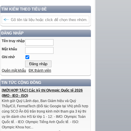
TÌM KIẾM THEO TIÊU ĐỀ
ĐĂNG NHẬP
Tên truy nhập
Mật khẩu
Ghi nhớ
Quên mật khẩu
ĐK thành viên
TIN TỨC CỘNG ĐỒNG
[MỜI HỢP TÁC] Các kỳ thi Olympic Quốc tế 2026
(IMO - IEO - ISO)
Kính gửi Quý Lãnh đạo, Ban Giám hiệu và Quý
Thầy/Cô, FermatTech (Đối tác Google tại VN) phối hợp
cùng SCO Ấn Độ trân trọng kính mời tham gia 3 kỳ thi
uy tín dành cho HS từ lớp 1 - 12: - IMO: Olympic Toán
Quốc tế. - IEO: Olympic Tiếng Anh Quốc tế. - ISO:
Olympic Khoa học...