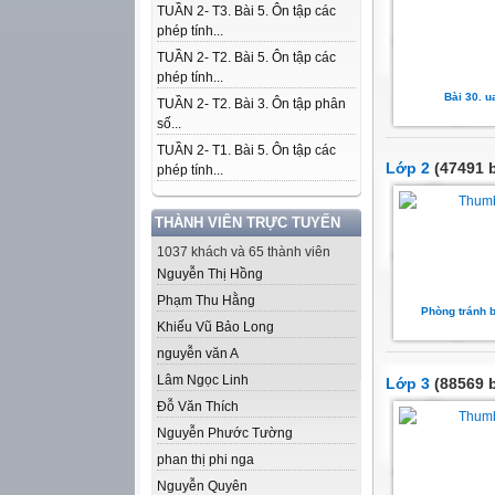
TUẦN 2- T3. Bài 5. Ôn tập các
phép tính...
TUẦN 2- T2. Bài 5. Ôn tập các
phép tính...
Bài 30. u
TUẦN 2- T2. Bài 3. Ôn tập phân
số...
TUẦN 2- T1. Bài 5. Ôn tập các
Lớp 2
(47491 b
phép tính...
THÀNH VIÊN TRỰC TUYẾN
1037 khách và 65 thành viên
Nguyễn Thị Hồng
Phạm Thu Hằng
Phòng tránh b
Khiếu Vũ Bảo Long
nguyễn văn A
Lâm Ngọc Linh
Lớp 3
(88569 b
Đỗ Văn Thích
Nguyễn Phước Tường
phan thị phi nga
Nguyễn Quyên