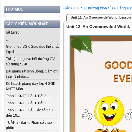
Gốc
>
THCS (Chương trình cũ)
>
Tiếng An
THƯ MỤC
Unit 12. An Overcrowde World. Lesson
CÁC Ý KIẾN MỚI NHẤT
Unit 12. An Overcrowded World.
rất tuyệt...
...
Giới thiệu SGK Giáo dục thể chất
lớp 4...
Tài liệu phục vụ bồi dưỡng GV
sử dụng SGK...
Bài giảng rất sinh động. Cảm ơn
thầy N nhiều...
Kế hoạch giảng dạy lớp 4 SGK -
KNTT Môn...
Toán 1 KNTT. Bài 1 Tiết 2....
Toán 1 KNTT. Bài 1 Tiết 1....
Toán 1 KNTT. Bài Các số từ 0
đến 10...
TUẦN 2- Bài 4. Phân số thập
phân...