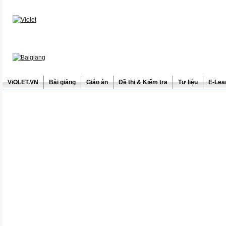
ViOLET.VN
Bài giảng
Giáo án
Đề thi & Kiểm tra
Tư liệu
E-Lea