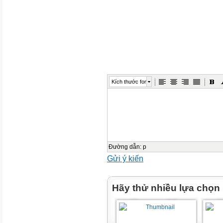
1. Look at the pictures and dis
what places they are.
Kích thước font
2. how they are different.
Đường dẫn
:
p
Gửi ý kiến
Hãy thử nhiều lựa chọn