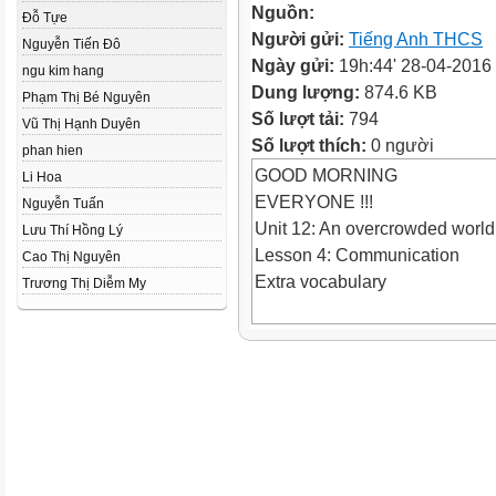
Nguồn:
Đỗ Tựe
Người gửi:
Tiếng Anh THCS
Nguyễn Tiến Đô
Ngày gửi:
19h:44' 28-04-2016
ngu kim hang
Dung lượng:
874.6 KB
Phạm Thị Bé Nguyên
Số lượt tải:
794
Vũ Thị Hạnh Duyên
Số lượt thích:
0 người
phan hien
GOOD MORNING
Li Hoa
EVERYONE !!!
Nguyễn Tuấn
Unit 12: An overcrowded world
Lưu Thí Hồng Lý
Lesson 4: Communication
Cao Thị Nguyên
Extra vocabulary
Trương Thị Diễm My
densely populated (n) : dân c
density (n) : mật độ
physician (n) : bác sĩ chuyên đi
slavery (n) : cảnh nô lệ