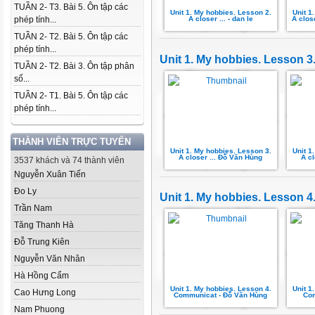
TUẦN 2- T3. Bài 5. Ôn tập các
Unit 1. My hobbies. Lesson 2.
Unit 1
phép tính...
A closer ... - dan le
A clos
TUẦN 2- T2. Bài 5. Ôn tập các
phép tính...
Unit 1. My hobbies. Lesson 3.
TUẦN 2- T2. Bài 3. Ôn tập phân
số...
TUẦN 2- T1. Bài 5. Ôn tập các
phép tính...
THÀNH VIÊN TRỰC TUYẾN
Unit 1. My hobbies. Lesson 3.
Unit 1
A closer ... Đỗ Văn Hùng
A cl
3537 khách và 74 thành viên
Nguyễn Xuân Tiến
Đo Ly
Unit 1. My hobbies. Lesson 
Trần Nam
Tăng Thanh Hà
Đỗ Trung Kiên
Nguyễn Văn Nhân
Hà Hồng Cẩm
Unit 1. My hobbies. Lesson 4.
Unit 1
Cao Hưng Long
Communicat - Đỗ Văn Hùng
Com
Nam Phuong