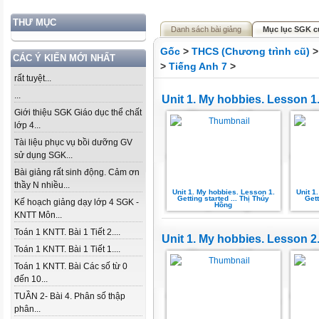
THƯ MỤC
Danh sách bài giảng
Mục lục SGK c
Gốc
>
THCS (Chương trình cũ)
CÁC Ý KIẾN MỚI NHẤT
>
Tiếng Anh 7
>
rất tuyệt...
...
Unit 1. My hobbies. Lesson 1.
Giới thiệu SGK Giáo dục thể chất
lớp 4...
Tài liệu phục vụ bồi dưỡng GV
sử dụng SGK...
Bài giảng rất sinh động. Cảm ơn
thầy N nhiều...
Unit 1. My hobbies. Lesson 1.
Unit 1
Getting started ... Thị Thúy
Gett
Kế hoạch giảng dạy lớp 4 SGK -
Hồng
KNTT Môn...
Toán 1 KNTT. Bài 1 Tiết 2....
Unit 1. My hobbies. Lesson 2.
Toán 1 KNTT. Bài 1 Tiết 1....
Toán 1 KNTT. Bài Các số từ 0
đến 10...
TUẦN 2- Bài 4. Phân số thập
phân...