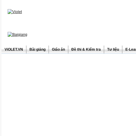
ViOLET.VN
Bài giảng
Giáo án
Đề thi & Kiểm tra
Tư liệu
E-Lea