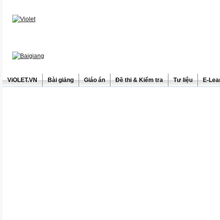
ViOLET.VN
Bài giảng
Giáo án
Đề thi & Kiểm tra
Tư liệu
E-Lea