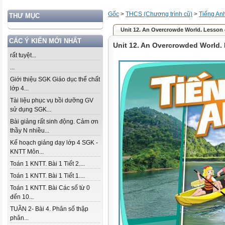
Gốc
>
THCS (Chương trình cũ)
>
Tiếng An
THƯ MỤC
Unit 12. An Overcrowde World. Lesson
CÁC Ý KIẾN MỚI NHẤT
Unit 12. An Overcrowded World.
rất tuyệt...
...
Giới thiệu SGK Giáo dục thể chất
lớp 4...
Tài liệu phục vụ bồi dưỡng GV
sử dụng SGK...
Bài giảng rất sinh động. Cảm ơn
thầy N nhiều...
Kế hoạch giảng dạy lớp 4 SGK -
KNTT Môn...
Toán 1 KNTT. Bài 1 Tiết 2....
Toán 1 KNTT. Bài 1 Tiết 1....
Toán 1 KNTT. Bài Các số từ 0
đến 10...
TUẦN 2- Bài 4. Phân số thập
phân...