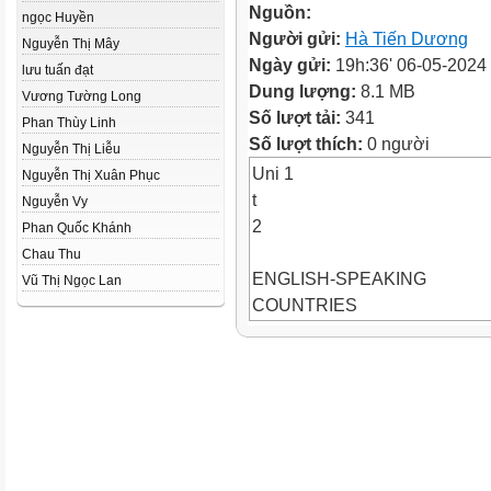
Nguồn:
ngọc Huyền
Người gửi:
Hà Tiến Dương
Nguyễn Thị Mây
Ngày gửi:
19h:36' 06-05-2024
lưu tuấn đạt
Dung lượng:
8.1 MB
Vương Tường Long
Số lượt tải:
341
Phan Thùy Linh
Số lượt thích:
0 người
Nguyễn Thị Liễu
Uni 1
Nguyễn Thị Xuân Phục
t
Nguyễn Vy
2
Phan Quốc Khánh
Chau Thu
ENGLISH-SPEAKING
Vũ Thị Ngọc Lan
COUNTRIES
LESSON 4: COMMUNICATIO
Uni
t
LESSON 4: COMMUNICATIO
WARM-UP