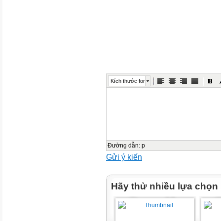
Guessing the remaining of the 
WARM-UP
EVERYDAY ENGLISH
Kích thước font
1 Listen and read the conversat
parts.
2 ways to express amazement:
 Wow ... I didn't know that!
Đường dẫn
:
p
 Amazing!
Gửi ý kiến
EVERYDAY ENGLISH
Hãy thử nhiều lựa chọn
2