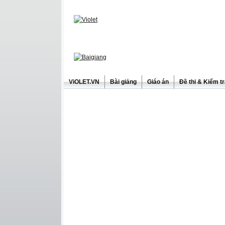
ViOLET.VN
Bài giảng
Giáo án
Đề thi & Kiểm t