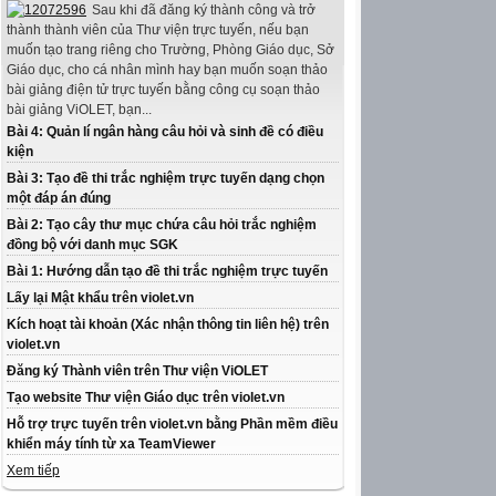
Sau khi đã đăng ký thành công và trở
thành thành viên của Thư viện trực tuyến, nếu bạn
muốn tạo trang riêng cho Trường, Phòng Giáo dục, Sở
Giáo dục, cho cá nhân mình hay bạn muốn soạn thảo
bài giảng điện tử trực tuyến bằng công cụ soạn thảo
bài giảng ViOLET, bạn...
Bài 4: Quản lí ngân hàng câu hỏi và sinh đề có điều
kiện
Bài 3: Tạo đề thi trắc nghiệm trực tuyến dạng chọn
một đáp án đúng
Bài 2: Tạo cây thư mục chứa câu hỏi trắc nghiệm
đồng bộ với danh mục SGK
Bài 1: Hướng dẫn tạo đề thi trắc nghiệm trực tuyến
Lấy lại Mật khẩu trên violet.vn
Kích hoạt tài khoản (Xác nhận thông tin liên hệ) trên
violet.vn
Đăng ký Thành viên trên Thư viện ViOLET
Tạo website Thư viện Giáo dục trên violet.vn
Hỗ trợ trực tuyến trên violet.vn bằng Phần mềm điều
khiển máy tính từ xa TeamViewer
Xem tiếp