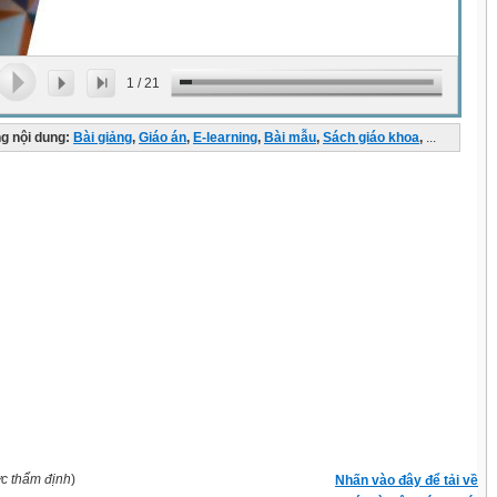
1
/
21
g nội dung:
Bài giảng
,
Giáo án
,
E-learning
,
Bài mẫu
,
Sách giáo khoa
,
...
ợc thẩm định
)
Nhấn vào đây để tải về