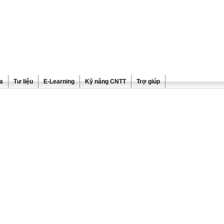
ra
Tư liệu
E-Learning
Kỹ năng CNTT
Trợ giúp