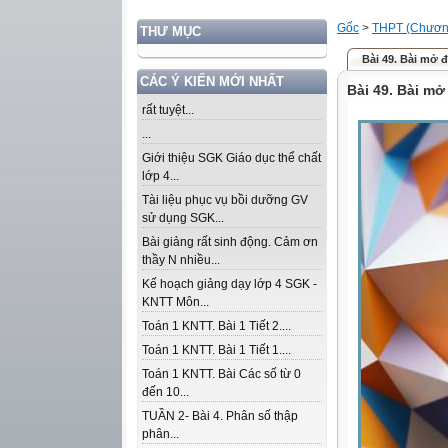
Gốc
>
THPT (Chương
THƯ MỤC
Bài 49. Bài mở 
CÁC Ý KIẾN MỚI NHẤT
Bài 49. Bài mở
rất tuyệt...
...
Giới thiệu SGK Giáo dục thể chất
lớp 4...
Tài liệu phục vụ bồi dưỡng GV
sử dụng SGK...
Bài giảng rất sinh động. Cảm ơn
thầy N nhiều...
Kế hoạch giảng dạy lớp 4 SGK -
KNTT Môn...
Toán 1 KNTT. Bài 1 Tiết 2....
Toán 1 KNTT. Bài 1 Tiết 1....
Toán 1 KNTT. Bài Các số từ 0
đến 10...
TUẦN 2- Bài 4. Phân số thập
phân...