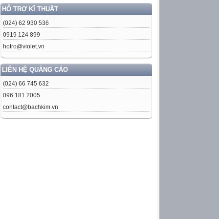
HỖ TRỢ KĨ THUẬT
(024) 62 930 536
0919 124 899
hotro@violet.vn
LIÊN HỆ QUẢNG CÁO
(024) 66 745 632
096 181 2005
contact@bachkim.vn