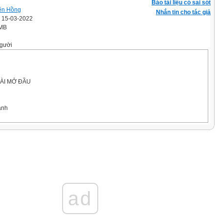
Báo tài liệu có sai sót
ẽn Hồng
Nhắn tin cho tác giả
' 15-03-2022
 MB
gười
: BÀI MỞ ĐẦU
anh
�M
g vă thu k�
n v?i t�nh hu?ng
t�c, t�ch c?c
ad
c A th?y ngu?i dđn trong th? xê c� nhu c?u s? d?ng v?t li?u, thi?t b? xđy d?
p co quan ch?c nang, d?u tu ti?n nhăn r?i c?a m�nh, vay c?a anh em, vay