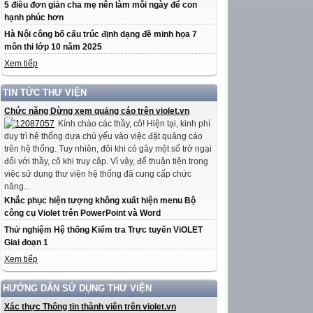
5 điều đơn giản cha mẹ nên làm mỗi ngày để con
hạnh phúc hơn
Hà Nội công bố cấu trúc định dạng đề minh họa 7
môn thi lớp 10 năm 2025
Xem tiếp
TIN TỨC THƯ VIỆN
Chức năng Dừng xem quảng cáo trên violet.vn
Kính chào các thầy, cô! Hiện tại, kinh phí
duy trì hệ thống dựa chủ yếu vào việc đặt quảng cáo
trên hệ thống. Tuy nhiên, đôi khi có gây một số trở ngại
đối với thầy, cô khi truy cập. Vì vậy, để thuận tiện trong
việc sử dụng thư viện hệ thống đã cung cấp chức
năng...
Khắc phục hiện tượng không xuất hiện menu Bộ
công cụ Violet trên PowerPoint và Word
Thử nghiệm Hệ thống Kiểm tra Trực tuyến ViOLET
Giai đoạn 1
Xem tiếp
HƯỚNG DẪN SỬ DỤNG THƯ VIỆN
Xác thực Thông tin thành viên trên violet.vn