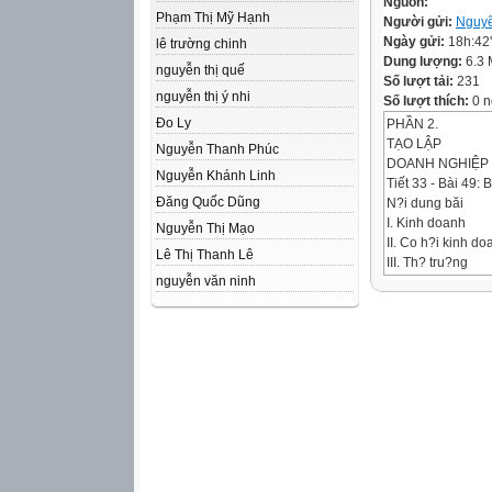
Nguồn:
Phạm Thị Mỹ Hạnh
Người gửi:
Nguy
Ngày gửi:
18h:42
lê trường chinh
Dung lượng:
6.3
nguyễn thị quế
Số lượt tải:
231
nguyễn thị ý nhi
Số lượt thích:
0 n
Đo Ly
PHẦN 2.
TẠO LẬP
Nguyễn Thanh Phúc
DOANH NGHIỆP
Nguyễn Khánh Linh
Tiết 33 - Bài 49
Đăng Quốc Dũng
N?i dung băi
I. Kinh doanh
Nguyễn Thị Mạo
II. Co h?i kinh do
Lê Thị Thanh Lê
III. Th? tru?ng
nguyễn văn ninh
IV. Doanh nghi?p
V. C�ng ty
TH?O LU?N NH
YÍU C?U:
- C? nh�m tru?n
Tr? l?i ng?n g?n.
N?i dung g?n li?
Lăm vi?c nghiím 
*T�nh hu?ng 1: Bâ
ng. Bâc A xin phĩ