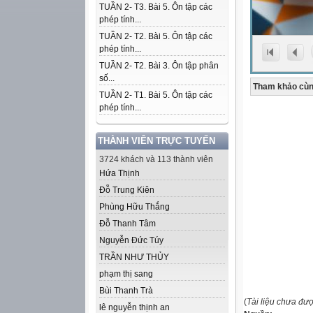
TUẦN 2- T3. Bài 5. Ôn tập các
phép tính...
TUẦN 2- T2. Bài 5. Ôn tập các
phép tính...
TUẦN 2- T2. Bài 3. Ôn tập phân
số...
Tham khảo cùn
TUẦN 2- T1. Bài 5. Ôn tập các
phép tính...
THÀNH VIÊN TRỰC TUYẾN
3724 khách và 113 thành viên
Hứa Thịnh
Đỗ Trung Kiên
Phùng Hữu Thắng
Đỗ Thanh Tâm
Nguyễn Đức Túy
TRẦN NHƯ THỦY
phạm thị sang
Bùi Thanh Trà
(
Tài liệu chưa đư
lê nguyễn thịnh an