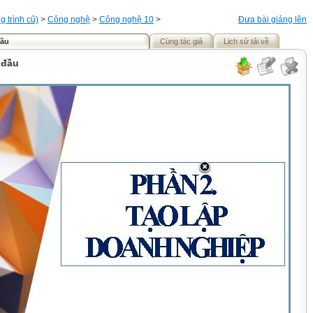
 trình cũ)
>
Công nghệ
>
Công nghệ 10
>
Đưa bài giảng lên
đầu
Cùng tác giả
Lịch sử tải về
 đầu