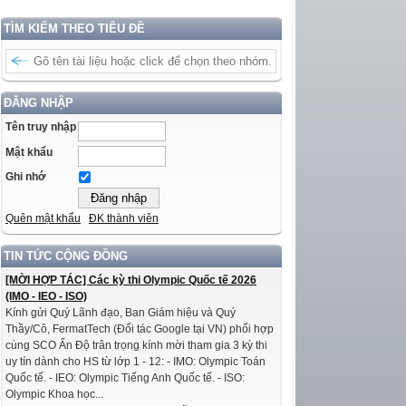
TÌM KIẾM THEO TIÊU ĐỀ
ĐĂNG NHẬP
Tên truy nhập
Mật khẩu
Ghi nhớ
Quên mật khẩu
ĐK thành viên
TIN TỨC CỘNG ĐỒNG
[MỜI HỢP TÁC] Các kỳ thi Olympic Quốc tế 2026
(IMO - IEO - ISO)
Kính gửi Quý Lãnh đạo, Ban Giám hiệu và Quý
Thầy/Cô, FermatTech (Đối tác Google tại VN) phối hợp
cùng SCO Ấn Độ trân trọng kính mời tham gia 3 kỳ thi
uy tín dành cho HS từ lớp 1 - 12: - IMO: Olympic Toán
Quốc tế. - IEO: Olympic Tiếng Anh Quốc tế. - ISO:
Olympic Khoa học...