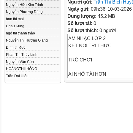
Người gửi:
Trần Thị Bích Huy
Nguyễn Hữu Kim Trinh
Ngày gửi:
09h:36' 10-03-2026
Nguyễn Phương Đông
Dung lượng:
45.2 MB
ban thi mai
Số lượt tải:
0
Chau Kung
Số lượt thích:
0 người
ngô thị thanh thảo
ÂM NHẠC LỚP 2
Nguyễn Thị Hương Giang
KẾT NỐI TRI THỨC
Đinh thị đức
Phan Thị Thùy Linh
TRÒ CHƠI
Nguyễn Văn Còn
HOÀNGTHII HÔNG
AI NHỚ TÀI HƠN
Trần Đại Hiếu
BÀI SỐ 1
Nghe giai
đọc đi
mệ
ẫu