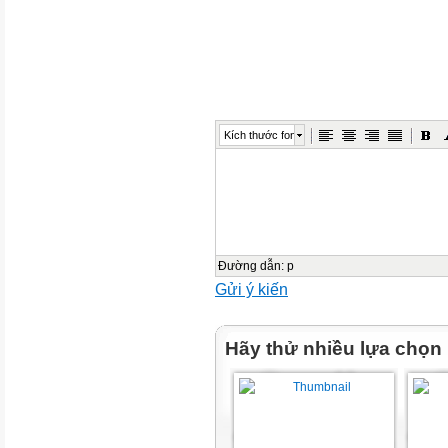
TẬP ĐỌC TỪNG CÂU
Câu 1
TẬP HÁT TỪNG CÂU
Kích thước font
Câu 2
ĐỌC CẢ BÀI
BÀI SỐ 1
Đường dẫn
:
p
Gửi ý kiến
ĐỌC NHẠC
THEO KÍ HIỆU BÀN TAY
Hãy thử nhiều lựa chọn
Kí hiệu bàn tay
BÀI SỐ 1