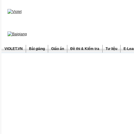
ViOLET.VN
Bài giảng
Giáo án
Đề thi & Kiểm tra
Tư liệu
E-Lea