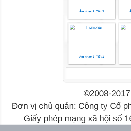
ĐỌC VỚI NHẠC ĐỆM
Âm nhạc 2: Tiết 9
Â
BÀI SỐ 1
ĐỌC NHẠC KẾT HỢP
GÕ ĐỆM THEO PHÁCH
BÀI SỐ 1
Âm nhạc 2: Tiết 1
ĐỌC NHẠC
THEO SẮC THÁI TO – NHỎ
©2008-2017 
Tiết 3
Đơn vị chủ quản: Công ty Cổ p
BÀI SỐ 1
Giấy phép mạng xã hội số 