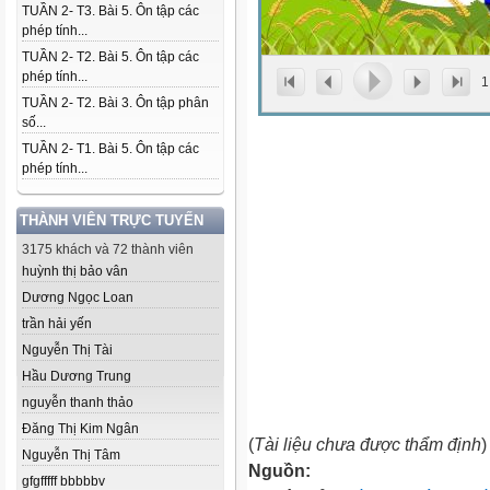
TUẦN 2- T3. Bài 5. Ôn tập các
phép tính...
TUẦN 2- T2. Bài 5. Ôn tập các
phép tính...
1
TUẦN 2- T2. Bài 3. Ôn tập phân
số...
TUẦN 2- T1. Bài 5. Ôn tập các
phép tính...
THÀNH VIÊN TRỰC TUYẾN
3175 khách và 72 thành viên
huỳnh thị bảo vân
Dương Ngọc Loan
trần hải yến
Nguyễn Thị Tài
Hầu Dương Trung
nguyễn thanh thảo
Đăng Thị Kim Ngân
(
Tài liệu chưa được thẩm định
)
Nguyễn Thị Tâm
Nguồn:
gfgfffff bbbbbv