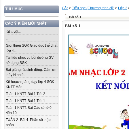
Gốc
>
Tiểu học (Chương trình cũ)
>
Lớp 2
THƯ MỤC
Bài số 1
CÁC Ý KIẾN MỚI NHẤT
Bài số 1
rất tuyệt...
...
Giới thiệu SGK Giáo dục thể chất
lớp 4...
Tài liệu phục vụ bồi dưỡng GV
sử dụng SGK...
Bài giảng rất sinh động. Cảm ơn
thầy N nhiều...
Kế hoạch giảng dạy lớp 4 SGK -
KNTT Môn...
Toán 1 KNTT. Bài 1 Tiết 2....
Toán 1 KNTT. Bài 1 Tiết 1....
Toán 1 KNTT. Bài Các số từ 0
đến 10...
TUẦN 2- Bài 4. Phân số thập
phân...