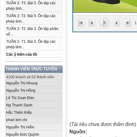
TUẦN 2- T3. Bài 5. Ôn tập các
phép tính...
TUẦN 2- T2. Bài 5. Ôn tập các
phép tính...
1
TUẦN 2- T2. Bài 3. Ôn tập phân
số...
TUẦN 2- T1. Bài 5. Ôn tập các
phép tính...
Các ý kiến của tôi
THÀNH VIÊN TRỰC TUYẾN
4100 khách và 52 thành viên
Nguyễn Thị Nhung
Nguyễn Thị Hồng
Lê Thị Xuan Đào
Ng Thanh Sanh
Hắc Thiên Kiếp
phan kim chi
(
Tài liệu chưa được thẩm định
)
Nguyễn Thị Hiền
Nguồn:
Nguyễn Đức Quỳnh