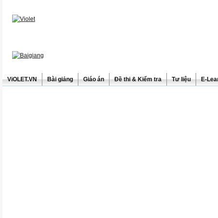
ViOLET.VN
Bài giảng
Giáo án
Đề thi & Kiểm tra
Tư liệu
E-Lea