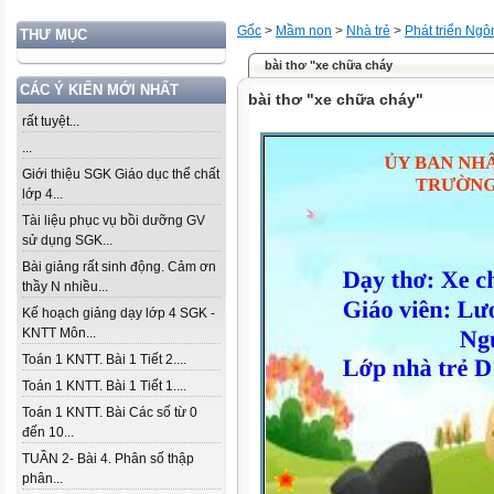
Gốc
>
Mầm non
>
Nhà trẻ
>
Phát triển Ng
THƯ MỤC
bài thơ "xe chữa cháy
CÁC Ý KIẾN MỚI NHẤT
bài thơ "xe chữa cháy"
rất tuyệt...
...
Giới thiệu SGK Giáo dục thể chất
lớp 4...
Tài liệu phục vụ bồi dưỡng GV
sử dụng SGK...
Bài giảng rất sinh động. Cảm ơn
thầy N nhiều...
Kế hoạch giảng dạy lớp 4 SGK -
KNTT Môn...
Toán 1 KNTT. Bài 1 Tiết 2....
Toán 1 KNTT. Bài 1 Tiết 1....
Toán 1 KNTT. Bài Các số từ 0
đến 10...
TUẦN 2- Bài 4. Phân số thập
phân...