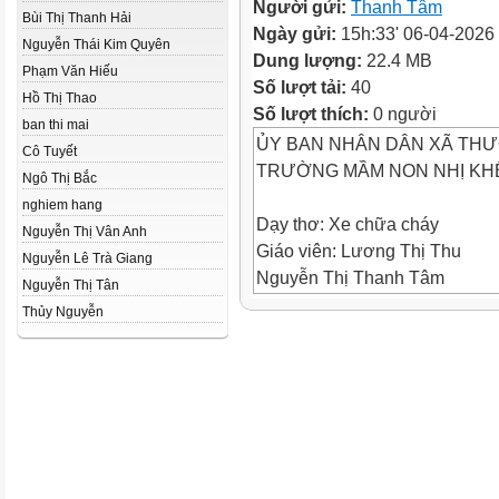
Người gửi:
Thanh Tâm
Bùi Thị Thanh Hải
Ngày gửi:
15h:33' 06-04-2026
Nguyễn Thái Kim Quyên
Dung lượng:
22.4 MB
Phạm Văn Hiếu
Số lượt tải:
40
Hồ Thị Thao
Số lượt thích:
0 người
ban thi mai
ỦY BAN NHÂN DÂN XÃ THƯ
Cô Tuyết
TRƯỜNG MẦM NON NHỊ KH
Ngô Thị Bắc
nghiem hang
Dạy thơ: Xe chữa cháy
Nguyễn Thị Vân Anh
Giáo viên: Lương Thị Thu
Nguyễn Lê Trà Giang
Nguyễn Thị Thanh Tâm
Nguyễn Thị Tân
Lớp nhà trẻ D1: 13 - 24 tháng
Thủy Nguyễn
TC: Bắt chước tiếng kêu của
các PTGT
Dạy thơ “ Xe chữa cháy”
Trưowng Thị Nguyệt