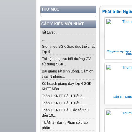
THƯ MỤC
Phát triển Ng
CÁC Ý KIẾN MỚI NHẤT
rất tuyệt...
...
Giới thiệu SGK Giáo dục thể chất
Chuyện cây táo -
lớp 4...
Tình
Tài liệu phục vụ bồi dưỡng GV
sử dụng SGK...
Bài giảng rất sinh động. Cảm ơn
thầy N nhiều...
Kế hoạch giảng dạy lớp 4 SGK -
KNTT Môn...
Toán 1 KNTT. Bài 1 Tiết 2....
Lớp 8. - Đinh
Toán 1 KNTT. Bài 1 Tiết 1....
Toán 1 KNTT. Bài Các số từ 0
đến 10...
TUẦN 2- Bài 4. Phân số thập
phân...