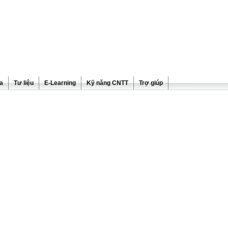
ra
Tư liệu
E-Learning
Kỹ năng CNTT
Trợ giúp