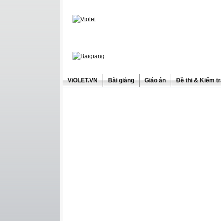
ViOLET.VN
Bài giảng
Giáo án
Đề thi & Kiểm t