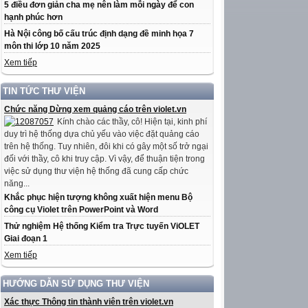
5 điều đơn giản cha mẹ nên làm mỗi ngày để con
hạnh phúc hơn
Hà Nội công bố cấu trúc định dạng đề minh họa 7
môn thi lớp 10 năm 2025
Xem tiếp
TIN TỨC THƯ VIỆN
Chức năng Dừng xem quảng cáo trên violet.vn
Kính chào các thầy, cô! Hiện tại, kinh phí
duy trì hệ thống dựa chủ yếu vào việc đặt quảng cáo
trên hệ thống. Tuy nhiên, đôi khi có gây một số trở ngại
đối với thầy, cô khi truy cập. Vì vậy, để thuận tiện trong
việc sử dụng thư viện hệ thống đã cung cấp chức
năng...
Khắc phục hiện tượng không xuất hiện menu Bộ
công cụ Violet trên PowerPoint và Word
Thử nghiệm Hệ thống Kiểm tra Trực tuyến ViOLET
Giai đoạn 1
Xem tiếp
HƯỚNG DẪN SỬ DỤNG THƯ VIỆN
Xác thực Thông tin thành viên trên violet.vn