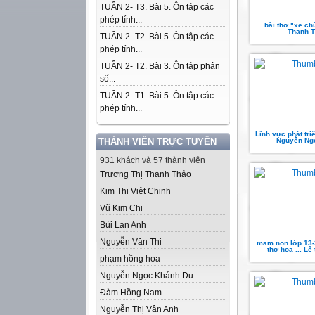
TUẦN 2- T3. Bài 5. Ôn tập các
phép tính...
bài thơ "xe ch
Thanh 
TUẦN 2- T2. Bài 5. Ôn tập các
phép tính...
TUẦN 2- T2. Bài 3. Ôn tập phân
số...
TUẦN 2- T1. Bài 5. Ôn tập các
phép tính...
Lĩnh vực phát tri
THÀNH VIÊN TRỰC TUYẾN
Nguyễn Ng
931 khách và 57 thành viên
Trương Thị Thanh Thảo
Kim Thị Việt Chinh
Vũ Kim Chi
Bùi Lan Anh
Nguyễn Văn Thi
mam non lớp 13-
thơ hoa ... Lê
phạm hồng hoa
Nguyễn Ngọc Khánh Du
Đàm Hồng Nam
Nguyễn Thị Vân Anh