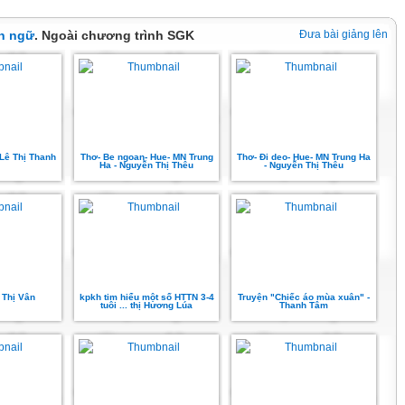
ôn ngữ
. Ngoài chương trình SGK
Đưa bài giảng lên
 Lê Thị Thanh
Thơ- Be ngoan- Hue- MN Trung
Thơ- Đi deo- Hue- MN Trung Ha
Ha - Nguyễn Thị Thêu
- Nguyễn Thị Thêu
 Thị Vân
kpkh tim hiểu một số HTTN 3-4
Truyện "Chiếc áo mùa xuân" -
tuôi ... thị Hương Lúa
Thanh Tâm