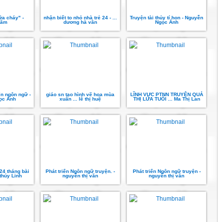
ữa cháy" -
nhận biết to nhỏ nhà trẻ 24 - ...
Truyện tài thủy tí hon - Nguyễn
Tâm
dương hà vân
Ngọc Ánh
ển ngôn ngữ -
giáo sn tạo hình vẽ hoa mùa
LĨNH VỰC PTNN TRUYỆN QUẢ
ọc Ánh
xuân ... lê thị huệ
THỊ LỨA TUỔI ... Ma Thị Lan
24 tháng bài
Phát triển Ngôn ngữ truyện. -
Phát triển Ngôn ngữ truyện -
 thúy Linh
nguyễn thị văn
nguyễn thị văn