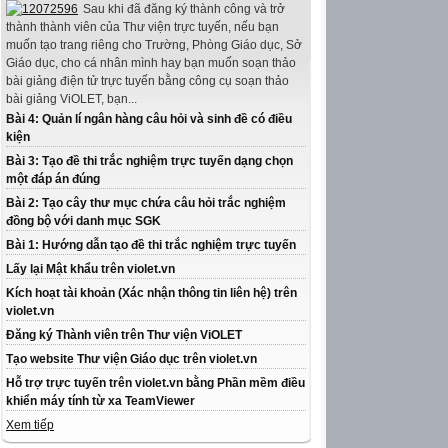
Sau khi đã đăng ký thành công và trở
thành thành viên của Thư viện trực tuyến, nếu bạn
muốn tạo trang riêng cho Trường, Phòng Giáo dục, Sở
Giáo dục, cho cá nhân mình hay bạn muốn soạn thảo
bài giảng điện tử trực tuyến bằng công cụ soạn thảo
bài giảng ViOLET, bạn...
Bài 4: Quản lí ngân hàng câu hỏi và sinh đề có điều
kiện
Bài 3: Tạo đề thi trắc nghiệm trực tuyến dạng chọn
một đáp án đúng
Bài 2: Tạo cây thư mục chứa câu hỏi trắc nghiệm
đồng bộ với danh mục SGK
Bài 1: Hướng dẫn tạo đề thi trắc nghiệm trực tuyến
Lấy lại Mật khẩu trên violet.vn
Kích hoạt tài khoản (Xác nhận thông tin liên hệ) trên
violet.vn
Đăng ký Thành viên trên Thư viện ViOLET
Tạo website Thư viện Giáo dục trên violet.vn
Hỗ trợ trực tuyến trên violet.vn bằng Phần mềm điều
khiển máy tính từ xa TeamViewer
Xem tiếp