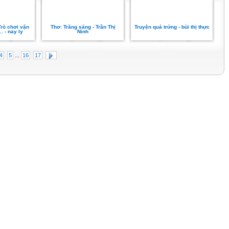
Trò chơi vận
Thơ: Trăng sáng - Trần Thị
Truyện quả trứng - bùi thị thực
. - nay ly
Ninh
...
4
5
16
17