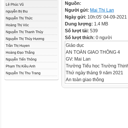
Nguồn:
Lê Phúc Vũ
Người gửi:
Mai Thi Lan
nguyễn thị thu
Ngày gửi:
10h:05' 04-09-2021
Nguyễn Thị Thức
Dung lượng:
1.4 MB
Hoàng Thị Vóc
Số lượt tải:
539
Nguyễn Thị Thanh Thủy
Số lượt thích:
0 người
Nguyễn Thị Thùy Hương
Giáo dục
Trần Thị Huyen
AN TOÀN GIAO THÔNG 4
Hoàng Đạo Thắng
GV: Mai Lan
Nguyễn Tiến Thông
Trường Tiểu học Trường Thịn
Phạm Thị Kiều Anh
Thứ ngày tháng 9 năm 2021
Nguyễn Thị Thu Trang
An toàn giao thông
Bài 1: Giao thông đường bộ
I. Các loại biển báo báo hiệu 
Biển cấm đi xe máy
Biển báo hiệu lệnh
Biển báo nguy hiểm
II. Những biển báo hiệu cần biế
1. Biển báo cấm