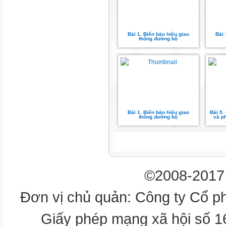
Khi đi đường phải tuân theo h
sự chỉ dẫn của biển báo hiệu.
Giáo dục
Bài 1. Biển báo hiệu giao
Bài 
AN TOÀN GIAO THÔNG 4
thông đường bộ
Thanks you!
Bài 1. Biển báo hiệu giao
Bài 5.
thông đường bộ
và p
©2008-2017 
Đơn vị chủ quản: Công ty Cổ p
Giấy phép mạng xã hội số 