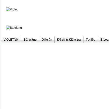
ViOLET.VN
Bài giảng
Giáo án
Đề thi & Kiểm tra
Tư liệu
E-Lea