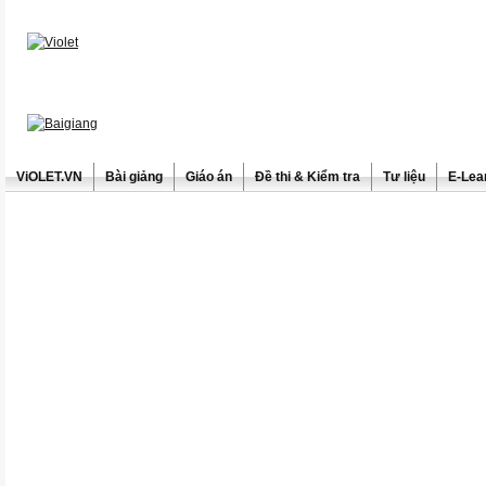
ViOLET.VN
Bài giảng
Giáo án
Đề thi & Kiểm tra
Tư liệu
E-Lea