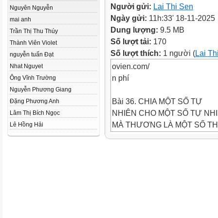
Người gửi:
Lai Thi Sen
Nguyên Nguyễn
Ngày gửi:
11h:33' 18-11-2025
mai anh
Dung lượng:
9.5 MB
Trần Thị Thu Thúy
Số lượt tải:
170
Thành Viên Violet
Số lượt thích:
1 người (
Lai Th
nguyễn tuấn Đạt
ovien.com/
Nhat Nguyet
n phí
Ông Vĩnh Trường
Nguyễn Phương Giang
Bài 36. CHIA MỘT SỐ TỰ
Đặng Phương Anh
NHIÊN CHO MỘT SỐ TỰ NH
Lâm Thị Bích Ngọc
MÀ THƯƠNG LÀ MỘT SỐ T
Lê Hồng Hải
PHÂN
ovien.com/
n phí
ovien.com/
n phí