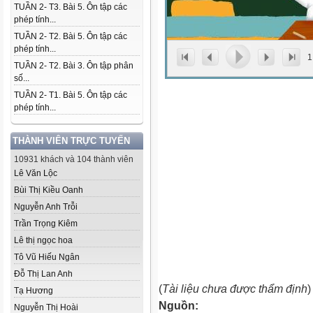
TUẦN 2- T3. Bài 5. Ôn tập các
phép tính...
TUẦN 2- T2. Bài 5. Ôn tập các
phép tính...
1
TUẦN 2- T2. Bài 3. Ôn tập phân
số...
TUẦN 2- T1. Bài 5. Ôn tập các
phép tính...
THÀNH VIÊN TRỰC TUYẾN
10931 khách và 104 thành viên
Lê Văn Lộc
Bùi Thị Kiều Oanh
Nguyễn Anh Trỗi
Trần Trọng Kiêm
Lê thị ngọc hoa
Tô Vũ Hiếu Ngân
Đỗ Thị Lan Anh
(
Tài liệu chưa được thẩm định
)
Tạ Hương
Nguồn:
Nguyễn Thị Hoài