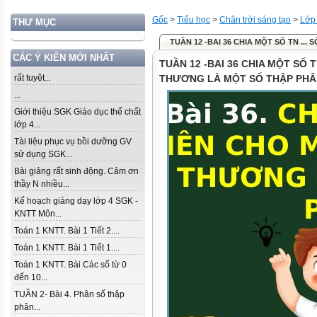
Gốc
>
Tiểu học
>
Chân trời sáng tạo
>
Lớp
THƯ MỤC
TUẦN 12 -BAI 36 CHIA MỘT SỐ TN ...
CÁC Ý KIẾN MỚI NHẤT
TUẦN 12 -BAI 36 CHIA MỘT SỐ
rất tuyệt...
THƯƠNG LÀ MỘT SỐ THẬP PH
...
Giới thiệu SGK Giáo dục thể chất
lớp 4...
Tài liệu phục vụ bồi dưỡng GV
sử dụng SGK...
Bài giảng rất sinh động. Cảm ơn
thầy N nhiều...
Kế hoạch giảng dạy lớp 4 SGK -
KNTT Môn...
Toán 1 KNTT. Bài 1 Tiết 2....
Toán 1 KNTT. Bài 1 Tiết 1....
Toán 1 KNTT. Bài Các số từ 0
đến 10...
TUẦN 2- Bài 4. Phân số thập
phân...