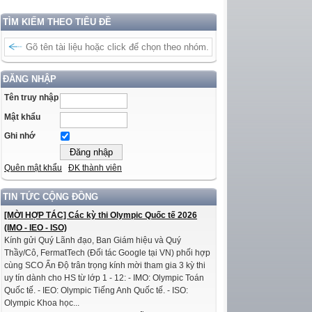
TÌM KIẾM THEO TIÊU ĐỀ
ĐĂNG NHẬP
Tên truy nhập
Mật khẩu
Ghi nhớ
Quên mật khẩu
ĐK thành viên
TIN TỨC CỘNG ĐỒNG
[MỜI HỢP TÁC] Các kỳ thi Olympic Quốc tế 2026
(IMO - IEO - ISO)
Kính gửi Quý Lãnh đạo, Ban Giám hiệu và Quý
Thầy/Cô, FermatTech (Đối tác Google tại VN) phối hợp
cùng SCO Ấn Độ trân trọng kính mời tham gia 3 kỳ thi
uy tín dành cho HS từ lớp 1 - 12: - IMO: Olympic Toán
Quốc tế. - IEO: Olympic Tiếng Anh Quốc tế. - ISO:
Olympic Khoa học...