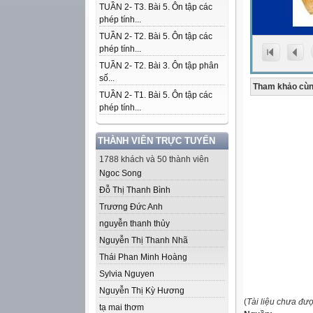
TUẦN 2- T3. Bài 5. Ôn tập các
phép tính...
TUẦN 2- T2. Bài 5. Ôn tập các
phép tính...
TUẦN 2- T2. Bài 3. Ôn tập phân
số...
Tham khảo cùn
TUẦN 2- T1. Bài 5. Ôn tập các
phép tính...
THÀNH VIÊN TRỰC TUYẾN
1788 khách và 50 thành viên
Ngoc Song
Đỗ Thị Thanh Bình
Trương Đức Anh
nguyễn thanh thủy
Nguyễn Thị Thanh Nhã
Thái Phan Minh Hoàng
Sylvia Nguyen
Nguyễn Thị Kỳ Hương
(
Tài liệu chưa đư
tạ mai thơm