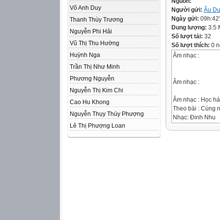
Nguồn:
Võ Anh Duy
Người gửi:
Âu Dư
Ngày gửi:
09h:42
Thanh Thùy Trương
Dung lượng:
3.5
Nguyễn Phi Hải
Số lượt tải:
32
Vũ Thị Thu Hường
Số lượt thích:
0 n
Huỳnh Nga
Âm nhạc :
Trần Thị Như Minh
Phương Nguyễn
Âm nhạc :
Nguyễn Thị Kim Chi
Âm nhạc : Học hát 
Cao Hu Khong
Theo bài : Cùng 
Nguyễn Thụy Thúy Phượng
Nhạc: Đinh Nhu
Lê Thị Phượng Loan
Lời mới: Việt Anh
Mời các em nghe 
Bài hát được chi
Chia câu
Âm nhạc : Học hát 
Theo bài : Cùng 
Nhạc: Đinh Nhu
Lời mới: Việt Anh
Đọc lời ca