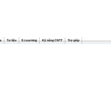
ra
Tư liệu
E-Learning
Kỹ năng CNTT
Trợ giúp