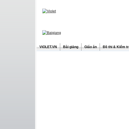
ViOLET.VN
Bài giảng
Giáo án
Đề thi & Kiểm t