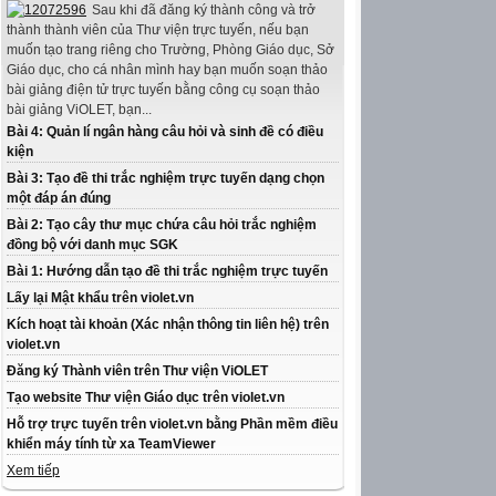
Sau khi đã đăng ký thành công và trở
thành thành viên của Thư viện trực tuyến, nếu bạn
muốn tạo trang riêng cho Trường, Phòng Giáo dục, Sở
Giáo dục, cho cá nhân mình hay bạn muốn soạn thảo
bài giảng điện tử trực tuyến bằng công cụ soạn thảo
bài giảng ViOLET, bạn...
Bài 4: Quản lí ngân hàng câu hỏi và sinh đề có điều
kiện
Bài 3: Tạo đề thi trắc nghiệm trực tuyến dạng chọn
một đáp án đúng
Bài 2: Tạo cây thư mục chứa câu hỏi trắc nghiệm
đồng bộ với danh mục SGK
Bài 1: Hướng dẫn tạo đề thi trắc nghiệm trực tuyến
Lấy lại Mật khẩu trên violet.vn
Kích hoạt tài khoản (Xác nhận thông tin liên hệ) trên
violet.vn
Đăng ký Thành viên trên Thư viện ViOLET
Tạo website Thư viện Giáo dục trên violet.vn
Hỗ trợ trực tuyến trên violet.vn bằng Phần mềm điều
khiển máy tính từ xa TeamViewer
Xem tiếp