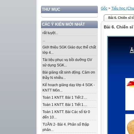
Gốc
>
Tiểu học (Chư
THƯ MỤC
Bài 6. Chiến sĩ t
CÁC Ý KIẾN MỚI NHẤT
Bài 6. Chiến sĩ
rất tuyệt...
...
Giới thiệu SGK Giáo dục thể chất
lớp 4...
Tài liệu phục vụ bồi dưỡng GV
sử dụng SGK...
Bài giảng rất sinh động. Cảm ơn
thầy N nhiều...
Kế hoạch giảng dạy lớp 4 SGK -
KNTT Môn...
Toán 1 KNTT. Bài 1 Tiết 2....
Toán 1 KNTT. Bài 1 Tiết 1....
Toán 1 KNTT. Bài Các số từ 0
đến 10...
TUẦN 2- Bài 4. Phân số thập
phân...