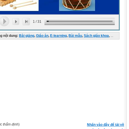
1
/
31
g nội dung:
Bài giảng
,
Giáo án
,
E-learning
,
Bài mẫu
,
Sách giáo khoa
,
...
ợc thẩm định
)
Nhấn vào đây để tải về