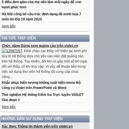
5 điều đơn giản cha mẹ nên làm mỗi ngày để con
hạnh phúc hơn
Hà Nội công bố cấu trúc định dạng đề minh họa 7
môn thi lớp 10 năm 2025
Xem tiếp
TIN TỨC THƯ VIỆN
Chức năng Dừng xem quảng cáo trên violet.vn
Kính chào các thầy, cô! Hiện tại, kinh phí
duy trì hệ thống dựa chủ yếu vào việc đặt quảng cáo
trên hệ thống. Tuy nhiên, đôi khi có gây một số trở ngại
đối với thầy, cô khi truy cập. Vì vậy, để thuận tiện trong
việc sử dụng thư viện hệ thống đã cung cấp chức
năng...
Khắc phục hiện tượng không xuất hiện menu Bộ
công cụ Violet trên PowerPoint và Word
Thử nghiệm Hệ thống Kiểm tra Trực tuyến ViOLET
Giai đoạn 1
Xem tiếp
HƯỚNG DẪN SỬ DỤNG THƯ VIỆN
Xác thực Thông tin thành viên trên violet.vn