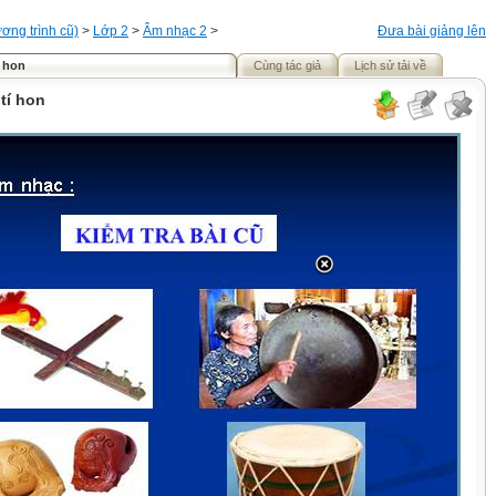
ơng trình cũ)
>
Lớp 2
>
Âm nhạc 2
>
Đưa bài giảng lên
í hon
Cùng tác giả
Lịch sử tải về
 tí hon