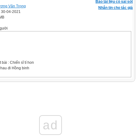
Báo tài liệu có sai sót
ơng Văn Trọng
Nhắn tin cho tác giả
' 30-04-2021
 MB
gười
bài : Chiến sĩ tí hon
nhau đi Hồng binh
bài hát
a làm 7 câu nhạc
bài : Chiến sĩ tí hon
nhau đi Hồng binh
ad