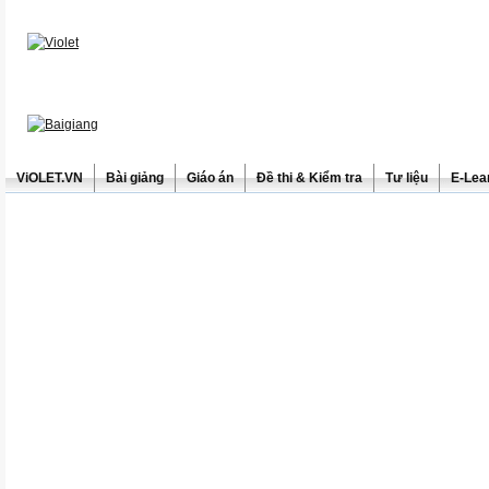
ViOLET.VN
Bài giảng
Giáo án
Đề thi & Kiểm tra
Tư liệu
E-Lea