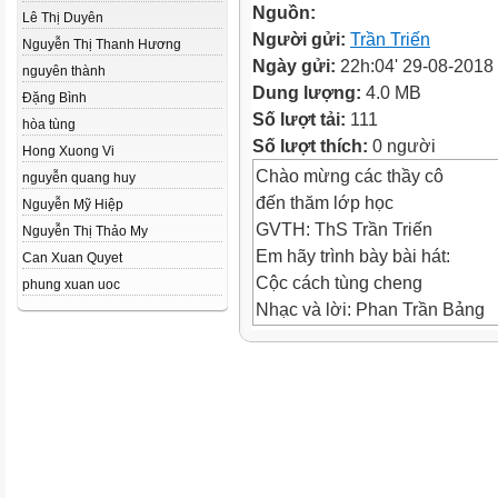
Nguồn:
Lê Thị Duyên
Người gửi:
Trần Triến
Nguyễn Thị Thanh Hương
Ngày gửi:
22h:04' 29-08-2018
nguyên thành
Dung lượng:
4.0 MB
Đặng Bình
Số lượt tải:
111
hòa tùng
Số lượt thích:
0 người
Hong Xuong Vi
Chào mừng các thầy cô
nguyễn quang huy
đến thăm lớp học
Nguyễn Mỹ Hiệp
GVTH: ThS Trần Triến
Nguyễn Thị Thảo My
Em hãy trình bày bài hát:
Can Xuan Quyet
Cộc cách tùng cheng
phung xuan uoc
Nhạc và lời: Phan Trần Bảng
Kiểm tra bài cũ
TUẦN 13 – TIẾT 13
TUẦN 13 – TIẾT 13
Mời các em quan sát tranh
Học hát: Bài Chiến sĩ tí hon
Theo bài Cùng nhau đi hồng b
Nhạc: Đinh Nhu