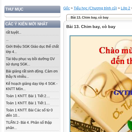
Gốc
>
Tiểu học (Chương trình cũ)
>
Lớp 2
THƯ MỤC
Bài 13. Chim bay, cò bay
CÁC Ý KIẾN MỚI NHẤT
Bài 13. Chim bay, cò bay
rất tuyệt...
...
Giới thiệu SGK Giáo dục thể chất
lớp 4...
Tài liệu phục vụ bồi dưỡng GV
sử dụng SGK...
Bài giảng rất sinh động. Cảm ơn
thầy N nhiều...
Kế hoạch giảng dạy lớp 4 SGK -
KNTT Môn...
Toán 1 KNTT. Bài 1 Tiết 2....
Toán 1 KNTT. Bài 1 Tiết 1....
Toán 1 KNTT. Bài Các số từ 0
đến 10...
TUẦN 2- Bài 4. Phân số thập
phân...