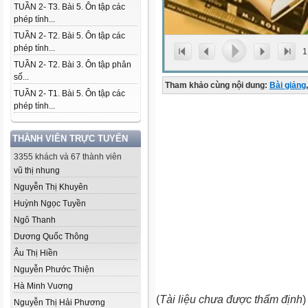
TUẦN 2- T3. Bài 5. Ôn tập các
phép tính...
TUẦN 2- T2. Bài 5. Ôn tập các
phép tính...
1
TUẦN 2- T2. Bài 3. Ôn tập phân
số...
Tham khảo cùng nội dung:
Bài giảng
,
TUẦN 2- T1. Bài 5. Ôn tập các
phép tính...
THÀNH VIÊN TRỰC TUYẾN
3355 khách và 67 thành viên
vũ thị nhung
Nguyễn Thị Khuyên
Huỳnh Ngọc Tuyền
Ngô Thanh
Dương Quốc Thông
Âu Thị Hiền
Nguyễn Phước Thiện
Hà Minh Vuơng
(
Tài liệu chưa được thẩm định
)
Nguyễn Thị Hải Phương