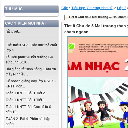
Gốc
>
Tiểu học (Chương trình cũ)
>
Lớp 2
THƯ MỤC
Tiet 9 Chu de 3 Mai truong ... Hai cham
CÁC Ý KIẾN MỚI NHẤT
Tiet 9 Chu de 3 Mai truong than 
rất tuyệt...
cham ngoan
...
Giới thiệu SGK Giáo dục thể chất
lớp 4...
Tài liệu phục vụ bồi dưỡng GV
sử dụng SGK...
Bài giảng rất sinh động. Cảm ơn
thầy N nhiều...
Kế hoạch giảng dạy lớp 4 SGK -
KNTT Môn...
Toán 1 KNTT. Bài 1 Tiết 2....
Toán 1 KNTT. Bài 1 Tiết 1....
Toán 1 KNTT. Bài Các số từ 0
đến 10...
TUẦN 2- Bài 4. Phân số thập
phân...