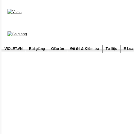
ViOLET.VN
Bài giảng
Giáo án
Đề thi & Kiểm tra
Tư liệu
E-Lea