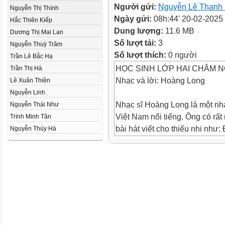
Người gửi:
Nguyễn Lê Thanh
Nguyễn Thị Thình
Ngày gửi:
08h:44' 20-02-2025
Hắc Thiên Kiếp
Dung lượng:
11.6 MB
Dương Thị Mai Lan
Số lượt tải:
3
Nguyễn Thuỳ Trâm
Số lượt thích:
0 người
Trần Lê Bắc Hạ
HỌC SINH LỚP HAI CHĂM 
Trần Thị Hà
Nhạc và lời: Hoàng Long
Lê Xuân Thiện
Nguyễn Linh
Nhạc sĩ Hoàng Long là một nhạ
Nguyễn Thái Như
Việt Nam nổi tiếng. Ông có rất
Trình Minh Tân
bài hát viết cho thiếu nhi như
Nguyễn Thúy Hà
và chân; Đi học về; Những bô
những bài ca; Bác Hồ - Người 
cả; Từ rừng xanh cháu về thă
Bác...
Năm 2012, ông đã được tặng g
thưởng Nhà nước về Văn học
thuật.