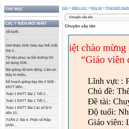
Gốc
>
Mầm non
>
Nhà trẻ
>
Phát triển Ng
THƯ MỤC
Chuyện cây táo
CÁC Ý KIẾN MỚI NHẤT
Chuyện cây táo
rất tuyệt...
...
Giới thiệu SGK Giáo dục thể chất
lớp 4...
Tài liệu phục vụ bồi dưỡng GV
sử dụng SGK...
Bài giảng rất sinh động. Cảm ơn
thầy N nhiều...
Kế hoạch giảng dạy lớp 4 SGK -
KNTT Môn...
Toán 1 KNTT. Bài 1 Tiết 2....
Toán 1 KNTT. Bài 1 Tiết 1....
Toán 1 KNTT. Bài Các số từ 0
đến 10...
TUẦN 2- Bài 4. Phân số thập
phân...