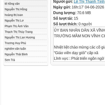
Người gửi:
Lê Thị Thanh Tình
lê hồng vân
Ngày gửi:
16h:17' 04-06-2026
Nguyễn Thị Hồng
Dung lượng:
70.6 MB
hoàng thị loan
Số lượt tải:
15
Nguyễn Thị Lơ
Số lượt thích:
0 người
Phạm Thị Ánh Vân
ỦY BAN NHÂN DÂN XÃ VĨNH
Thạch Thị Thùy Trang
TRƯỜNG MẦM NON VĨNH C
Nguyễn Thị Lan Hương
Trương Huy Phú
Nhiệt liệt chào mừng các cô gi
nghiêm văn tuấn
“Giáo viên dạy giỏi” cấp xã
Nguyễn Thái Bình
Lĩnh vực : Phát triển ngôn ngữ
Sơn Trà
Chủ đề: Thế giới thực vật
Đề tài: Chuyện Cây táo
Độ tuổi: Nhà trẻ 24-36 tháng
Giáo viên: Lê Thị Thanh Tình
Ngày dạy: 12/ 01/ 2026
Finish a Recording