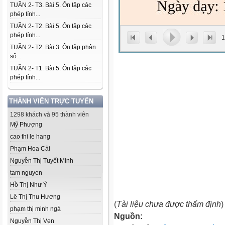
TUẦN 2- T3. Bài 5. Ôn tập các
phép tính...
TUẦN 2- T2. Bài 5. Ôn tập các
phép tính...
1
TUẦN 2- T2. Bài 3. Ôn tập phân
số...
TUẦN 2- T1. Bài 5. Ôn tập các
phép tính...
THÀNH VIÊN TRỰC TUYẾN
1298 khách và 95 thành viên
Mỹ Phượng
cao thi le hang
Phạm Hoa Cải
Nguyễn Thị Tuyết Minh
tam nguyen
Hồ Thị Như Ý
Lê Thị Thu Hương
(
Tài liệu chưa được thẩm định
)
phạm thị minh ngà
Nguồn:
Nguyễn Thị Vẹn