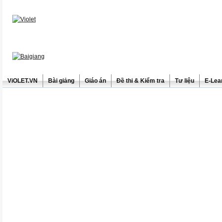
ViOLET.VN
Bài giảng
Giáo án
Đề thi & Kiểm tra
Tư liệu
E-Lea