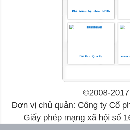
Choose to produce or
edit
Phát triển nhận thức: NBTN
your video
Trong câu chuyện có
những nhân vật nào?
Finish a Recording
Bài thơi: Quả thị
mam n
End your
presentation
and give it a name
Choose to produce or
©2008-2017 
edit
your video
Đơn vị chủ quản: Công ty Cổ p
Finish a Recording
Giấy phép mạng xã hội số 
Bé vui