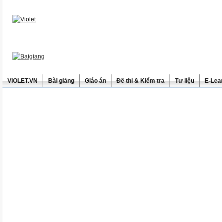
ViOLET.VN
Bài giảng
Giáo án
Đề thi & Kiểm tra
Tư liệu
E-Lea