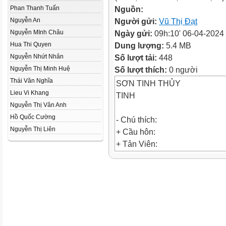
Phan Thanh Tuấn
Nguồn:
Nguyễn An
Người gửi:
Vũ Thị Đạt
Nguyễn MInh Châu
Ngày gửi:
09h:10' 06-04-2024
Hua Thi Quyen
Dung lượng:
5.4 MB
Nguyễn Nhứt Nhân
Số lượt tải:
448
Nguyễn Thị Minh Huệ
Số lượt thích:
0 người
Thái Văn Nghĩa
SƠN TINH THỦY
Lieu Vi Khang
TINH
Nguyễn Thị Vân Anh
Hồ Quốc Cường
- Chú thích:
Nguyễn Thị Liên
+ Cầu hôn:
+ Tản Viên:
+ Lạc Hầu:
+ Phán:
+ Sính lễ:
+ Hồng mao:
+ Nao núng: