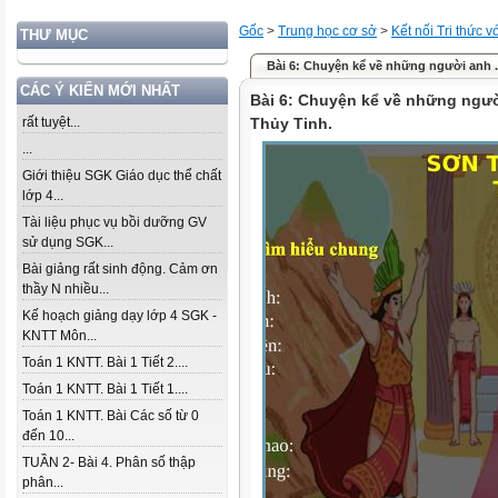
Gốc
>
Trung học cơ sở
>
Kết nối Tri thức 
THƯ MỤC
Bài 6: Chuyện kể về những người anh ..
CÁC Ý KIẾN MỚI NHẤT
Bài 6: Chuyện kể về những ngườ
rất tuyệt...
Thủy Tinh.
...
Giới thiệu SGK Giáo dục thể chất
lớp 4...
Tài liệu phục vụ bồi dưỡng GV
sử dụng SGK...
Bài giảng rất sinh động. Cảm ơn
thầy N nhiều...
Kế hoạch giảng dạy lớp 4 SGK -
KNTT Môn...
Toán 1 KNTT. Bài 1 Tiết 2....
Toán 1 KNTT. Bài 1 Tiết 1....
Toán 1 KNTT. Bài Các số từ 0
đến 10...
TUẦN 2- Bài 4. Phân số thập
phân...