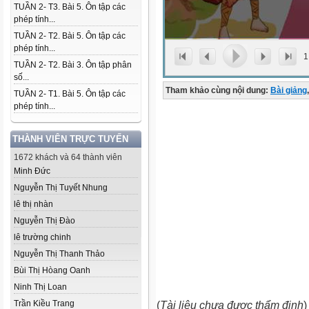
TUẦN 2- T3. Bài 5. Ôn tập các
phép tính...
TUẦN 2- T2. Bài 5. Ôn tập các
phép tính...
1
TUẦN 2- T2. Bài 3. Ôn tập phân
số...
Tham khảo cùng nội dung:
Bài giảng
,
TUẦN 2- T1. Bài 5. Ôn tập các
phép tính...
THÀNH VIÊN TRỰC TUYẾN
1672 khách và 64 thành viên
Minh Đức
Nguyễn Thị Tuyết Nhung
lê thị nhàn
Nguyễn Thị Đào
lê trường chinh
Nguyễn Thị Thanh Thảo
Bùi Thị Hòang Oanh
Ninh Thị Loan
Trần Kiều Trang
(
Tài liệu chưa được thẩm định
)