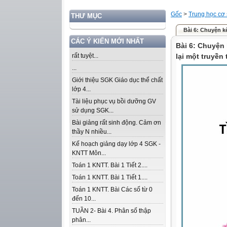
Gốc
>
Trung học cơ
THƯ MỤC
Bài 6: Chuyện k
CÁC Ý KIẾN MỚI NHẤT
Bài 6: Chuyện
rất tuyệt...
lại một truyền 
...
Giới thiệu SGK Giáo dục thể chất
lớp 4...
Tài liệu phục vụ bồi dưỡng GV
sử dụng SGK...
Bài giảng rất sinh động. Cảm ơn
thầy N nhiều...
Kế hoạch giảng dạy lớp 4 SGK -
KNTT Môn...
Toán 1 KNTT. Bài 1 Tiết 2....
Toán 1 KNTT. Bài 1 Tiết 1....
Toán 1 KNTT. Bài Các số từ 0
đến 10...
TUẦN 2- Bài 4. Phân số thập
phân...