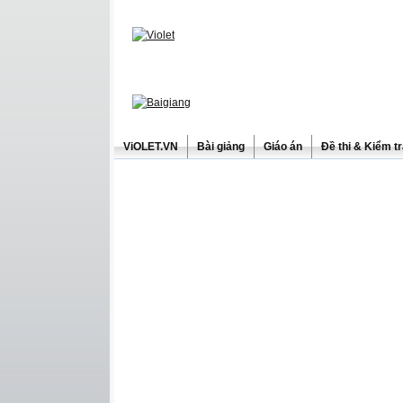
ViOLET.VN
Bài giảng
Giáo án
Đề thi & Kiểm t