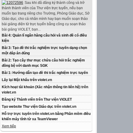
Sau khi đã đăng ký thành công và trở
thành thành viên của Thư viện trực tuyến, nếu bạn
muốn tạo trang riêng cho Trường, Phòng Giáo dục, Sở
Giáo dục, cho cá nhân mình hay bạn muốn soạn thảo
bài giảng điện tử trực tuyến bằng công cụ soạn thảo
bài giảng ViOLET, bạn...
Bài 4: Quản lí ngân hàng câu hỏi và sinh đề có điều
kiện
Bài 3: Tạo đề thi trắc nghiệm trực tuyến dạng chọn
một đáp án đúng
Bài 2: Tạo cây thư mục chứa câu hỏi trắc nghiệm
đồng bộ với danh mục SGK
Bài 1: Hướng dẫn tạo đề thi trắc nghiệm trực tuyến
Lấy lại Mật khẩu trên violet.vn
Kích hoạt tài khoản (Xác nhận thông tin liên hệ) trên
violet.vn
Đăng ký Thành viên trên Thư viện ViOLET
Tạo website Thư viện Giáo dục trên violet.vn
Hỗ trợ trực tuyến trên violet.vn bằng Phần mềm điều
khiển máy tính từ xa TeamViewer
Xem tiếp