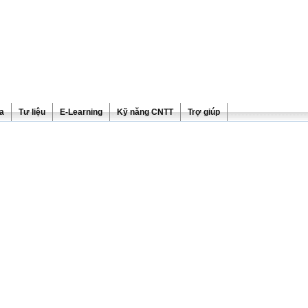
ra
Tư liệu
E-Learning
Kỹ năng CNTT
Trợ giúp