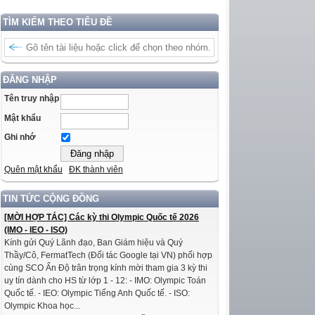
TÌM KIẾM THEO TIÊU ĐỀ
ĐĂNG NHẬP
Tên truy nhập
Mật khẩu
Ghi nhớ
Quên mật khẩu
ĐK thành viên
TIN TỨC CỘNG ĐỒNG
[MỜI HỢP TÁC] Các kỳ thi Olympic Quốc tế 2026
(IMO - IEO - ISO)
Kính gửi Quý Lãnh đạo, Ban Giám hiệu và Quý
Thầy/Cô, FermatTech (Đối tác Google tại VN) phối hợp
cùng SCO Ấn Độ trân trọng kính mời tham gia 3 kỳ thi
uy tín dành cho HS từ lớp 1 - 12: - IMO: Olympic Toán
Quốc tế. - IEO: Olympic Tiếng Anh Quốc tế. - ISO:
Olympic Khoa học...