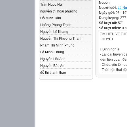
Nguồn:
Trần Ngọc Nữ
Người gửi:
Lê Ng
nguyễn thị hoài phương
Ngày gửi:
08h:19
Dung lượng:
277
Đỗ Minh Tâm
Số lượt tải:
571
Hoàng Phong Trạch
Số lượt thích:
0 n
Nguyễn Lê Khang
TÌM HIỂU VỀ TH
Nguyễn Thị Phương Thanh
THUYẾT
Phạm Thị Minh Phụng
I. Định nghĩa.
Lê Minh Chung
- Là loại truyện d
Nguyễn Hải Anh
kiện liên quan đế
- Chứa yếu tố ho
Nguyễn Bảo An
- Thể hiện thái đ
đỗ thị thanh thảo
đối với các sự kiệ
II. Đặc điểm của t
Chức năng của tr
Thể hiện nhận thứ
của nhân dân ta.
Nhân vật:
Thường là anh hùn
đẹp khác thường.
Yếu tố hoang đư
Thể hiện thái độ t