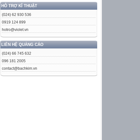
HỖ TRỢ KĨ THUẬT
(024) 62 930 536
0919 124 899
hotro@violet.vn
LIÊN HỆ QUẢNG CÁO
(024) 66 745 632
096 181 2005
contact@bachkim.vn