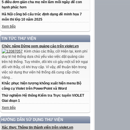
5 điều đơn giản cha mẹ nên làm mỗi ngày để con
hạnh phúc hơn
Hà Nội công bố cấu trúc định dạng đề minh họa 7
môn thi lớp 10 năm 2025
Xem tiếp
TIN TỨC THƯ VIỆN
Chức năng Dừng xem quảng cáo trên violet.vn
Kính chào các thầy, cô! Hiện tại, kinh phí
duy trì hệ thống dựa chủ yếu vào việc đặt quảng cáo
trên hệ thống. Tuy nhiên, đôi khi có gây một số trở ngại
đối với thầy, cô khi truy cập. Vì vậy, để thuận tiện trong
việc sử dụng thư viện hệ thống đã cung cấp chức
năng...
Khắc phục hiện tượng không xuất hiện menu Bộ
công cụ Violet trên PowerPoint và Word
Thử nghiệm Hệ thống Kiểm tra Trực tuyến ViOLET
Giai đoạn 1
Xem tiếp
HƯỚNG DẪN SỬ DỤNG THƯ VIỆN
Xác thực Thông tin thành viên trên violet.vn