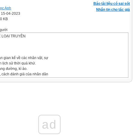
Báo tài liệu có sai sót
ọc Anh
Nhắn tin cho tác giả
' 15-04-2023
.0 KB
gười
Ể LOẠI TRUYỀN
ân gian kể về các nhân vật, sự
n lịch sử thời quá khứ.
ang đường, kì ảo.
ộ, cách đánh giá của nhân dân
n và nhân vật lịch sử đó.
ruyền thuyết.
uyền thuyết:
c, đánh giá, phản ánh và lí giải lịch sử
g lịch sử, có khi có thật và mang vẻ
ad
ờng:
ôn kính, niềm tự hào, tôn vinh.