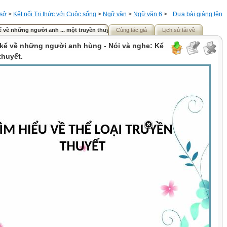
 sở
>
Kết nối Tri thức với Cuộc sống
>
Ngữ văn
>
Ngữ văn 6
>
Đưa bài giảng lên
ể về những người anh ... một truyền thuyết.
Cùng tác giả
Lịch sử tải về
 kể về những người anh hùng - Nói và nghe: Kể
thuyết.