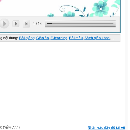
1
/
14
g nội dung:
Bài giảng
,
Giáo án
,
E-learning
,
Bài mẫu
,
Sách giáo khoa
,
...
ợc thẩm định
)
Nhấn vào đây để tải về