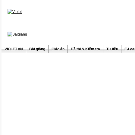
ViOLET.VN
Bài giảng
Giáo án
Đề thi & Kiểm tra
Tư liệu
E-Lea