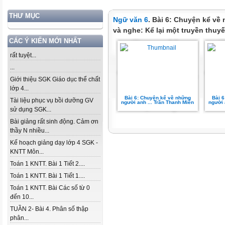
THƯ MỤC
Ngữ văn 6
. Bài 6: Chuyện kể về
và nghe: Kể lại một truyền thuyế
CÁC Ý KIẾN MỚI NHẤT
rất tuyệt...
...
Giới thiệu SGK Giáo dục thể chất
lớp 4...
Bài 6: Chuyện kể về những
Bài 
Tài liệu phục vụ bồi dưỡng GV
người anh ... Trần Thanh Miễn
người 
sử dụng SGK...
Bài giảng rất sinh động. Cảm ơn
thầy N nhiều...
Kế hoạch giảng dạy lớp 4 SGK -
KNTT Môn...
Toán 1 KNTT. Bài 1 Tiết 2....
Toán 1 KNTT. Bài 1 Tiết 1....
Toán 1 KNTT. Bài Các số từ 0
đến 10...
TUẦN 2- Bài 4. Phân số thập
phân...