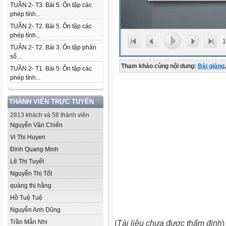
TUẦN 2- T3. Bài 5. Ôn tập các
phép tính...
TUẦN 2- T2. Bài 5. Ôn tập các
phép tính...
1
TUẦN 2- T2. Bài 3. Ôn tập phân
số...
Tham khảo cùng nội dung:
Bài giảng
,
TUẦN 2- T1. Bài 5. Ôn tập các
phép tính...
THÀNH VIÊN TRỰC TUYẾN
2813 khách và 58 thành viên
Nguyễn Văn Chiến
Vi Thi Huyen
Đinh Quang Minh
Lê Thị Tuyết
Nguyễn Thị Tốt
quàng thị hằng
Hồ Tuệ Tuệ
Nguyễn Anh Dũng
Trần Mẫn Nhi
(
Tài liệu chưa được thẩm định
)