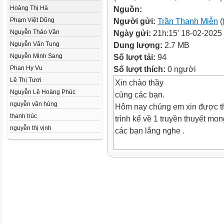
Hoàng Thị Hà
Nguồn:
Phạm Việt Dũng
Người gửi:
Trần Thanh Miễn
(
Nguyễn Thảo Vân
Ngày gửi:
21h:15' 18-02-2025
Nguyễn Văn Tung
Dung lượng:
2.7 MB
Nguyễn Minh Sang
Số lượt tải:
94
Phan Hy Vu
Số lượt thích:
0 người
Lê Thị Tươi
Xin chào thầy
Nguyễn Lê Hoàng Phúc
cùng các bạn.
nguyễn văn hùng
Hôm nay chúng em xin được t
thanh trúc
trình kể về 1 truyền thuyết mon
nguyễn thị vịnh
các bạn lắng nghe .
Thánh Gióng
O Đời Hùng Vương thứ sáu, ở 
vợ chồng nọ. Họ sống hiền làn
tuổi đã cao nhưng vẫn chưa có