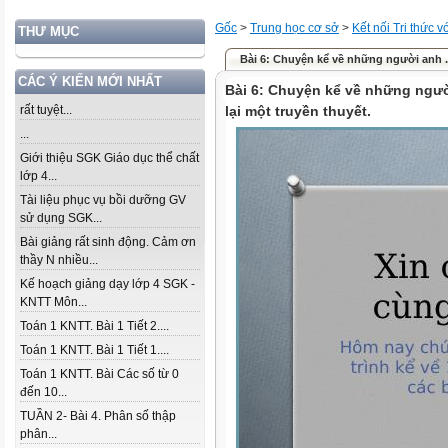
Gốc
>
Trung học cơ sở
>
Kết nối Tri thức 
THƯ MỤC
Bài 6: Chuyện kể về những người anh ..
CÁC Ý KIẾN MỚI NHẤT
Bài 6: Chuyện kể về những ngườ
rất tuyệt...
lại một truyền thuyết.
...
Giới thiệu SGK Giáo dục thể chất
lớp 4...
Tài liệu phục vụ bồi dưỡng GV
sử dụng SGK...
Bài giảng rất sinh động. Cảm ơn
thầy N nhiều...
Kế hoạch giảng dạy lớp 4 SGK -
KNTT Môn...
Toán 1 KNTT. Bài 1 Tiết 2....
Toán 1 KNTT. Bài 1 Tiết 1....
Toán 1 KNTT. Bài Các số từ 0
đến 10...
TUẦN 2- Bài 4. Phân số thập
phân...