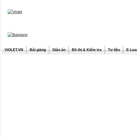
ViOLET.VN
Bài giảng
Giáo án
Đề thi & Kiểm tra
Tư liệu
E-Lea