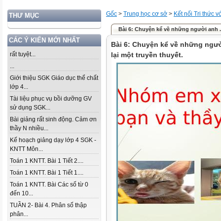
Gốc
>
Trung học cơ sở
>
Kết nối Tri thức 
THƯ MỤC
Bài 6: Chuyện kể về những người anh ..
CÁC Ý KIẾN MỚI NHẤT
Bài 6: Chuyện kể về những ngườ
rất tuyệt...
lại một truyền thuyết.
...
Giới thiệu SGK Giáo dục thể chất
lớp 4...
Tài liệu phục vụ bồi dưỡng GV
sử dụng SGK...
Bài giảng rất sinh động. Cảm ơn
thầy N nhiều...
Kế hoạch giảng dạy lớp 4 SGK -
KNTT Môn...
Toán 1 KNTT. Bài 1 Tiết 2....
Toán 1 KNTT. Bài 1 Tiết 1....
Toán 1 KNTT. Bài Các số từ 0
đến 10...
TUẦN 2- Bài 4. Phân số thập
phân...