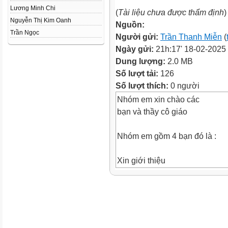
Lương Minh Chi
(
Tài liệu chưa được thẩm định
)
Nguyễn Thị Kim Oanh
Nguồn:
Trần Ngọc
Người gửi:
Trần Thanh Miễn
(
Ngày gửi:
21h:17' 18-02-2025
Dung lượng:
2.0 MB
Số lượt tải:
126
Số lượt thích:
0 người
Nhóm em xin chào các
bạn và thầy cô giáo
Nhóm em gồm 4 bạn đó là :
Xin giới thiệu
Truyền Thuyết
nhóm em xin kể
là:Truyền
thuyết
“Hồ Ba Bể”