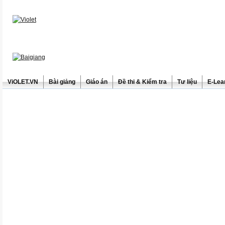
ViOLET.VN
Bài giảng
Giáo án
Đề thi & Kiểm tra
Tư liệu
E-Lea