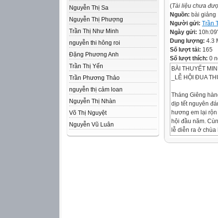
(
Tài liệu chưa đư
Nguyễn Thị Sa
Nguồn:
bài giảng
Nguyễn Thị Phượng
Người gửi:
Trần 
Trần Thị Như Minh
Ngày gửi:
10h:09
Dung lượng:
4.3
nguyễn thi hông roi
Số lượt tải:
165
Đặng Phương Anh
Số lượt thích:
0 n
Trần Thị Yến
BÀI THUYẾT MI
_LỄ HỘI ĐUA T
Trần Phương Thảo
nguyễn thị cảm loan
Tháng Giêng hàn
Nguyễn Thị Nhàn
dịp tết nguyên đá
hương em lại rộn
Võ Thị Nguyệt
hội đầu năm. Cùn
Nguyễn Vũ Luân
lễ diễn ra ở chùa
được tổ chức ở s
trong những trò c
gian được tổ chứ
thuyền là phần h
đông đoả người 
chờ nhất.
Hội được chuẩn bị
sát con sông sẽ d
nằm chờ ở điểm x