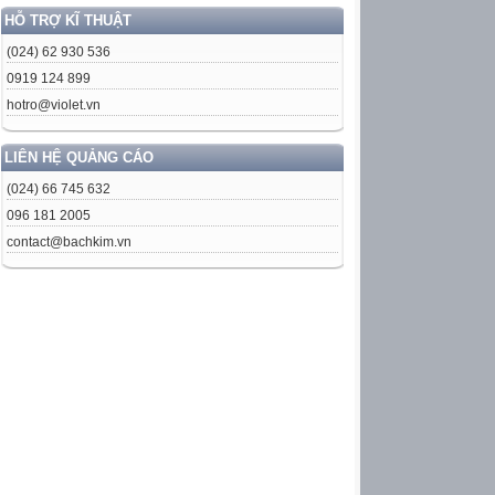
HỖ TRỢ KĨ THUẬT
(024) 62 930 536
0919 124 899
hotro@violet.vn
LIÊN HỆ QUẢNG CÁO
(024) 66 745 632
096 181 2005
contact@bachkim.vn