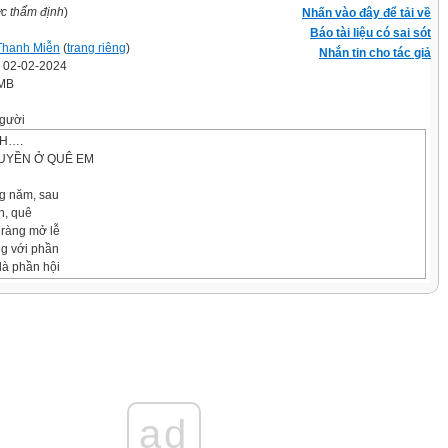
ợc thẩm định
)
Nhấn vào đây để tải về
Báo tài liệu có sai sót
Thanh Miễn
(
trang riêng
)
Nhắn tin cho tác giả
' 02-02-2024
 MB
gười
NH….
HUYỀN Ở QUÊ EM
g năm, sau
n, quê
 ràng mở lễ
g với phần
 là phần hội
ân đình,
hơi dân
c,đua
ội được
dân mong
 từ vài tuần trước. Ban tổ chức đã đến khảo
ad
iễn ra hội. Trên sông, năm chiếc thuyền
uất phát. Những chiếc thuyền dùng để thi