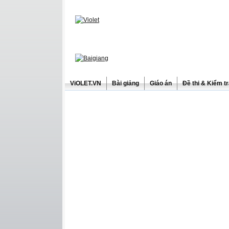
ViOLET.VN
Bài giảng
Giáo án
Đề thi & Kiểm t