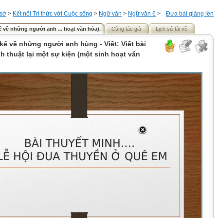
 sở
>
Kết nối Tri thức với Cuộc sống
>
Ngữ văn
>
Ngữ văn 6
>
Đưa bài giảng lên
ể về những người anh ... hoạt văn hóa).
Cùng tác giả
Lịch sử tải về
kể về những người anh hùng - Viết: Viết bài
h thuật lại một sự kiện (một sinh hoạt văn