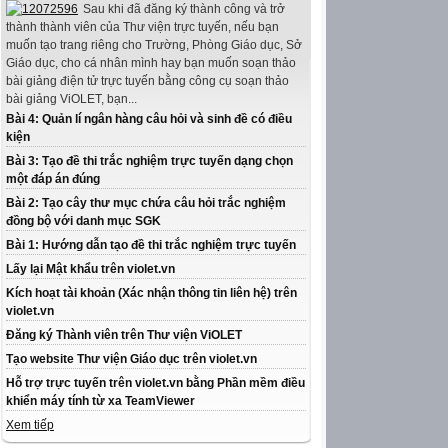
Sau khi đã đăng ký thành công và trở
thành thành viên của Thư viện trực tuyến, nếu bạn
muốn tạo trang riêng cho Trường, Phòng Giáo dục, Sở
Giáo dục, cho cá nhân mình hay bạn muốn soạn thảo
bài giảng điện tử trực tuyến bằng công cụ soạn thảo
bài giảng ViOLET, bạn...
Bài 4: Quản lí ngân hàng câu hỏi và sinh đề có điều
kiện
Bài 3: Tạo đề thi trắc nghiệm trực tuyến dạng chọn
một đáp án đúng
Bài 2: Tạo cây thư mục chứa câu hỏi trắc nghiệm
đồng bộ với danh mục SGK
Bài 1: Hướng dẫn tạo đề thi trắc nghiệm trực tuyến
Lấy lại Mật khẩu trên violet.vn
Kích hoạt tài khoản (Xác nhận thông tin liên hệ) trên
violet.vn
Đăng ký Thành viên trên Thư viện ViOLET
Tạo website Thư viện Giáo dục trên violet.vn
Hỗ trợ trực tuyến trên violet.vn bằng Phần mềm điều
khiển máy tính từ xa TeamViewer
Xem tiếp