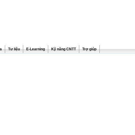
ra
Tư liệu
E-Learning
Kỹ năng CNTT
Trợ giúp