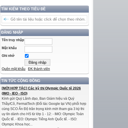
TÌM KIẾM THEO TIÊU ĐỀ
ĐĂNG NHẬP
Tên truy nhập
Mật khẩu
Ghi nhớ
Quên mật khẩu
ĐK thành viên
TIN TỨC CỘNG ĐỒNG
[MỜI HỢP TÁC] Các kỳ thi Olympic Quốc tế 2026
(IMO - IEO - ISO)
Kính gửi Quý Lãnh đạo, Ban Giám hiệu và Quý
Thầy/Cô, FermatTech (Đối tác Google tại VN) phối hợp
cùng SCO Ấn Độ trân trọng kính mời tham gia 3 kỳ thi
uy tín dành cho HS từ lớp 1 - 12: - IMO: Olympic Toán
Quốc tế. - IEO: Olympic Tiếng Anh Quốc tế. - ISO:
Olympic Khoa học...