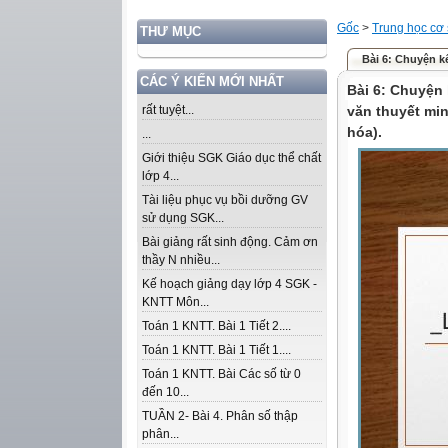
Gốc
>
Trung học cơ
THƯ MỤC
Bài 6: Chuyện k
CÁC Ý KIẾN MỚI NHẤT
Bài 6: Chuyện 
rất tuyệt...
văn thuyết min
hóa).
...
Giới thiệu SGK Giáo dục thể chất
lớp 4...
Tài liệu phục vụ bồi dưỡng GV
sử dụng SGK...
Bài giảng rất sinh động. Cảm ơn
thầy N nhiều...
Kế hoạch giảng dạy lớp 4 SGK -
KNTT Môn...
Toán 1 KNTT. Bài 1 Tiết 2....
Toán 1 KNTT. Bài 1 Tiết 1....
Toán 1 KNTT. Bài Các số từ 0
đến 10...
TUẦN 2- Bài 4. Phân số thập
phân...