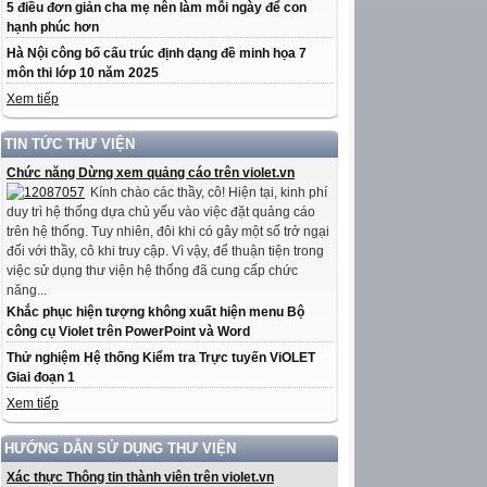
5 điều đơn giản cha mẹ nên làm mỗi ngày để con
hạnh phúc hơn
Hà Nội công bố cấu trúc định dạng đề minh họa 7
môn thi lớp 10 năm 2025
Xem tiếp
TIN TỨC THƯ VIỆN
Chức năng Dừng xem quảng cáo trên violet.vn
Kính chào các thầy, cô! Hiện tại, kinh phí
duy trì hệ thống dựa chủ yếu vào việc đặt quảng cáo
trên hệ thống. Tuy nhiên, đôi khi có gây một số trở ngại
đối với thầy, cô khi truy cập. Vì vậy, để thuận tiện trong
việc sử dụng thư viện hệ thống đã cung cấp chức
năng...
Khắc phục hiện tượng không xuất hiện menu Bộ
công cụ Violet trên PowerPoint và Word
Thử nghiệm Hệ thống Kiểm tra Trực tuyến ViOLET
Giai đoạn 1
Xem tiếp
HƯỚNG DẪN SỬ DỤNG THƯ VIỆN
Xác thực Thông tin thành viên trên violet.vn