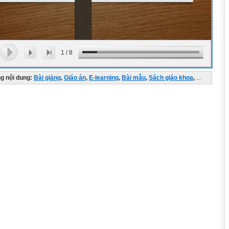
1
/
8
g nội dung:
Bài giảng
,
Giáo án
,
E-learning
,
Bài mẫu
,
Sách giáo khoa
,
...