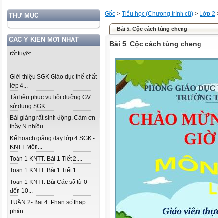
Gốc
>
Tiểu học (Chương trình cũ)
>
Lớp 2
THƯ MỤC
Bài 5. Cộc cách tùng cheng
CÁC Ý KIẾN MỚI NHẤT
Bài 5. Cộc cách tùng cheng
rất tuyệt...
...
Giới thiệu SGK Giáo dục thể chất
lớp 4...
Tài liệu phục vụ bồi dưỡng GV
sử dụng SGK...
Bài giảng rất sinh động. Cảm ơn
thầy N nhiều...
Kế hoạch giảng dạy lớp 4 SGK -
KNTT Môn...
Toán 1 KNTT. Bài 1 Tiết 2....
Toán 1 KNTT. Bài 1 Tiết 1....
Toán 1 KNTT. Bài Các số từ 0
đến 10...
TUẦN 2- Bài 4. Phân số thập
phân...