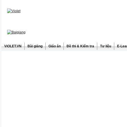
ViOLET.VN
Bài giảng
Giáo án
Đề thi & Kiểm tra
Tư liệu
E-Lea