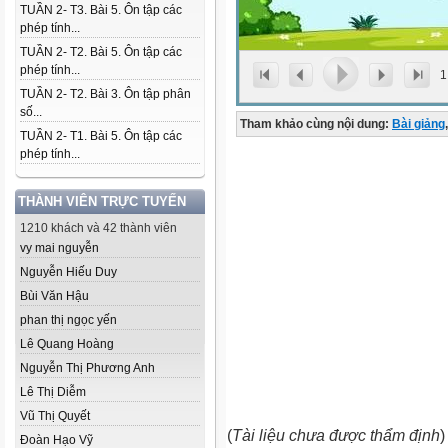
TUẦN 2- T3. Bài 5. Ôn tập các
phép tính...
TUẦN 2- T2. Bài 5. Ôn tập các
phép tính...
1
TUẦN 2- T2. Bài 3. Ôn tập phân
số...
Tham khảo cùng nội dung:
Bài giảng
,
TUẦN 2- T1. Bài 5. Ôn tập các
phép tính...
THÀNH VIÊN TRỰC TUYẾN
1210 khách và 42 thành viên
vy mai nguyễn
Nguyễn Hiếu Duy
Bùi Văn Hậu
phan thị ngọc yến
Lê Quang Hoàng
Nguyễn Thị Phương Anh
Lê Thị Diễm
Vũ Thị Quyết
(
Tài liệu chưa được thẩm định
)
Đoàn Hạo Vỹ