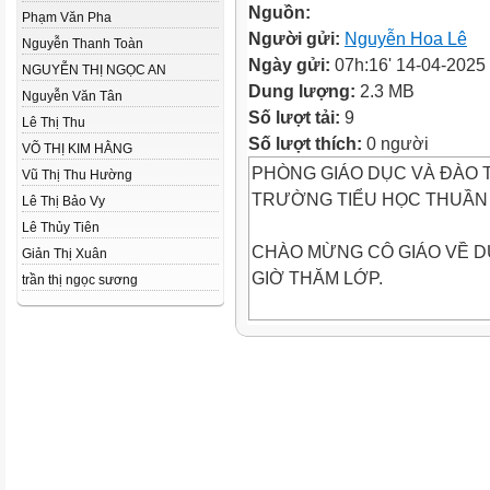
Nguồn:
Phạm Văn Pha
Người gửi:
Nguyễn Hoa Lê
Nguyễn Thanh Toàn
Ngày gửi:
07h:16' 14-04-2025
NGUYỄN THỊ NGỌC AN
Dung lượng:
2.3 MB
Nguyễn Văn Tân
Số lượt tải:
9
Lê Thị Thu
Số lượt thích:
0 người
VÕ THỊ KIM HẰNG
PHÒNG GIÁO DỤC VÀ ĐÀO 
Vũ Thị Thu Hường
TRƯỜNG TIỂU HỌC THUẦN
Lê Thị Bảo Vy
Lê Thủy Tiên
CHÀO MỪNG CÔ GIÁO VỀ 
Giản Thị Xuân
GIỜ THĂM LỚP.
trần thị ngọc sương
Giáo viên thực hiện: Lê Thị N
Chào mừng các em đến với
tiết Tự nhiên và Xã hội
Thứ 3 ngày 4 tháng 3 năm 20
Bài 21: Tìm hiểu cơ quan vận đ