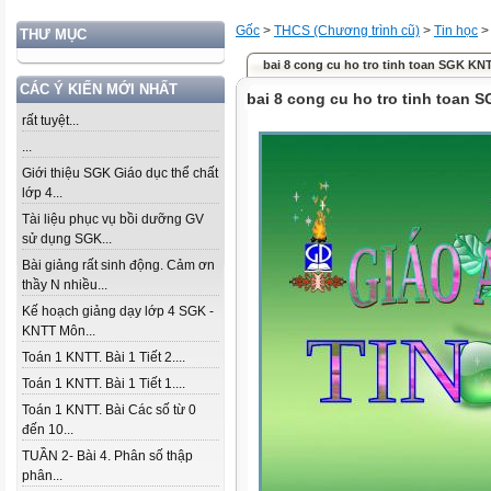
Gốc
>
THCS (Chương trình cũ)
>
Tin học
THƯ MỤC
bai 8 cong cu ho tro tinh toan SGK KN
CÁC Ý KIẾN MỚI NHẤT
bai 8 cong cu ho tro tinh toan 
rất tuyệt...
...
Giới thiệu SGK Giáo dục thể chất
lớp 4...
Tài liệu phục vụ bồi dưỡng GV
sử dụng SGK...
Bài giảng rất sinh động. Cảm ơn
thầy N nhiều...
Kế hoạch giảng dạy lớp 4 SGK -
KNTT Môn...
Toán 1 KNTT. Bài 1 Tiết 2....
Toán 1 KNTT. Bài 1 Tiết 1....
Toán 1 KNTT. Bài Các số từ 0
đến 10...
TUẦN 2- Bài 4. Phân số thập
phân...