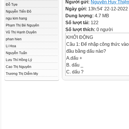
Người gửi:
Nguyễn Huy Thiệ
Đỗ Tựe
Ngày gửi:
13h:54' 22-12-2022
Nguyễn Tiến Đô
Dung lượng:
4.7 MB
ngu kim hang
Số lượt tải:
122
Phạm Thị Bé Nguyên
Số lượt thích:
0 người
Vũ Thị Hạnh Duyên
KHỞI ĐỘNG
phan hien
Câu 1: Để nhập công thức vào 
Li Hoa
đầu bằng dấu nào?
Nguyễn Tuấn
A.dấu +
Lưu Thí Hồng Lý
B. dấu _
Cao Thị Nguyên
C. dấu ?
Trương Thị Diễm My
D. dấu =
KHỞI ĐỘNG
Câu 2:Trong phần mềm bảng tí
tính nào dưới đây sai? Vì sao?
A. = 5^2 + 6*101