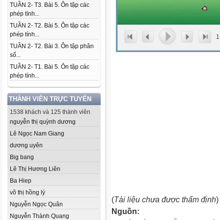
TUẦN 2- T3. Bài 5. Ôn tập các
phép tính...
TUẦN 2- T2. Bài 5. Ôn tập các
phép tính...
1
TUẦN 2- T2. Bài 3. Ôn tập phân
số...
TUẦN 2- T1. Bài 5. Ôn tập các
phép tính...
THÀNH VIÊN TRỰC TUYẾN
1538 khách và 125 thành viên
nguyễn thị quỳnh dương
Lê Ngọc Nam Giang
dương uyên
Big bang
Lê Thị Hương Liên
Ba Hiep
võ thị hồng lý
(
Tài liệu chưa được thẩm định
)
Nguyễn Ngọc Quân
Nguồn:
Nguyễn Thành Quang