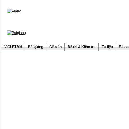
ViOLET.VN
Bài giảng
Giáo án
Đề thi & Kiểm tra
Tư liệu
E-Lea