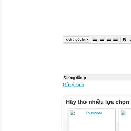
B. = 6*(3+2)
C. = 2(3+4)
D. = 1^2 + 2^2
Bài 8. CÔNG CỤ HỖ TRỢ TÍ
Kích thước font
1. Hàm trong bảng tính:
Ngoài các công thức trên chươ
tính còn có thể sử dụng hàm 
giúp ta tính tổng và trung bình
Đường dẫn
:
p
giá trị trên.
Gửi ý kiến
Bài 8. CÔNG CỤ HỖ TRỢ TÍ
Hãy thử nhiều lựa chọn
1. Hàm trong bảng tính:
Vậy hàm trong chương trình bản