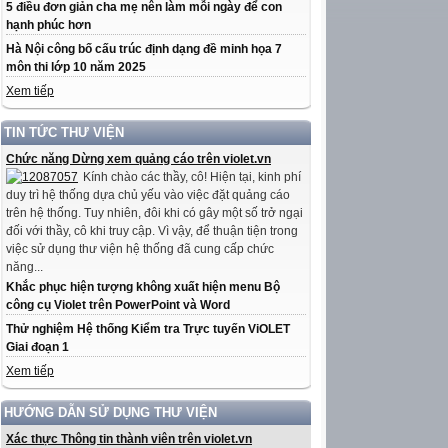
5 điều đơn giản cha mẹ nên làm mỗi ngày để con
hạnh phúc hơn
Hà Nội công bố cấu trúc định dạng đề minh họa 7
môn thi lớp 10 năm 2025
Xem tiếp
TIN TỨC THƯ VIỆN
Chức năng Dừng xem quảng cáo trên violet.vn
Kính chào các thầy, cô! Hiện tại, kinh phí
duy trì hệ thống dựa chủ yếu vào việc đặt quảng cáo
trên hệ thống. Tuy nhiên, đôi khi có gây một số trở ngại
đối với thầy, cô khi truy cập. Vì vậy, để thuận tiện trong
việc sử dụng thư viện hệ thống đã cung cấp chức
năng...
Khắc phục hiện tượng không xuất hiện menu Bộ
công cụ Violet trên PowerPoint và Word
Thử nghiệm Hệ thống Kiểm tra Trực tuyến ViOLET
Giai đoạn 1
Xem tiếp
HƯỚNG DẪN SỬ DỤNG THƯ VIỆN
Xác thực Thông tin thành viên trên violet.vn