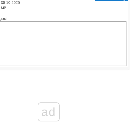
' 30-10-2025
2 MB
gười
ược phép cộng hai số thập phân, nhận biết được các
p cộng các số thập phân.
ác tính chất của phép cộng trong thực hành tính, giải
 giản liên quan đến phép cộng các số thập phân.
ad
át triển các năng lực tư duy và lập luận toán học, mô
, giao tiếp toán học, giải quyết vấn đề toán học và các
nhiệm, chăm chỉ.