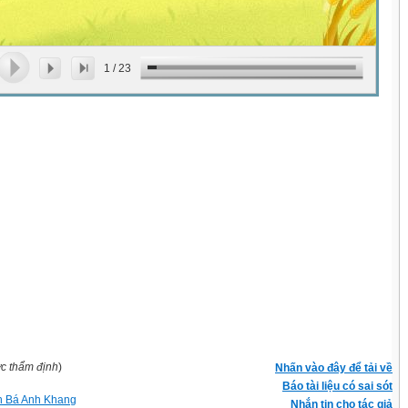
1
/
23
ợc thẩm định
)
Nhấn vào đây để tải về
Báo tài liệu có sai sót
 Bá Anh Khang
Nhắn tin cho tác giả