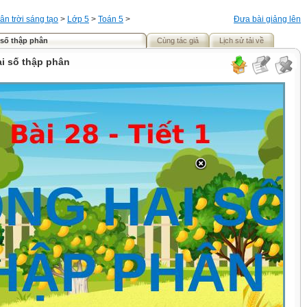
ân trời sáng tạo
>
Lớp 5
>
Toán 5
>
Đưa bài giảng lên
 số thập phân
Cùng tác giả
Lịch sử tải về
ai số thập phân