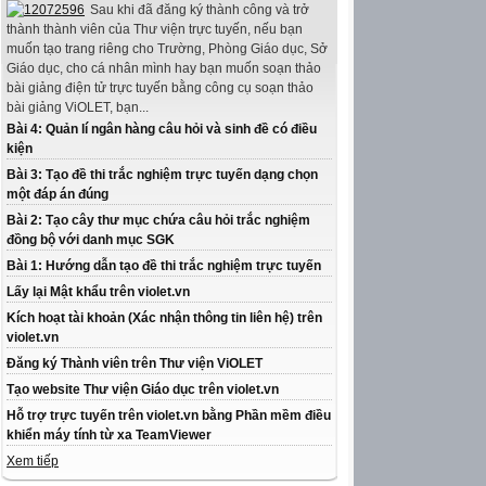
Sau khi đã đăng ký thành công và trở
thành thành viên của Thư viện trực tuyến, nếu bạn
muốn tạo trang riêng cho Trường, Phòng Giáo dục, Sở
Giáo dục, cho cá nhân mình hay bạn muốn soạn thảo
bài giảng điện tử trực tuyến bằng công cụ soạn thảo
bài giảng ViOLET, bạn...
Bài 4: Quản lí ngân hàng câu hỏi và sinh đề có điều
kiện
Bài 3: Tạo đề thi trắc nghiệm trực tuyến dạng chọn
một đáp án đúng
Bài 2: Tạo cây thư mục chứa câu hỏi trắc nghiệm
đồng bộ với danh mục SGK
Bài 1: Hướng dẫn tạo đề thi trắc nghiệm trực tuyến
Lấy lại Mật khẩu trên violet.vn
Kích hoạt tài khoản (Xác nhận thông tin liên hệ) trên
violet.vn
Đăng ký Thành viên trên Thư viện ViOLET
Tạo website Thư viện Giáo dục trên violet.vn
Hỗ trợ trực tuyến trên violet.vn bằng Phần mềm điều
khiển máy tính từ xa TeamViewer
Xem tiếp