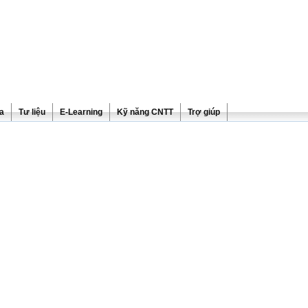
ra
Tư liệu
E-Learning
Kỹ năng CNTT
Trợ giúp