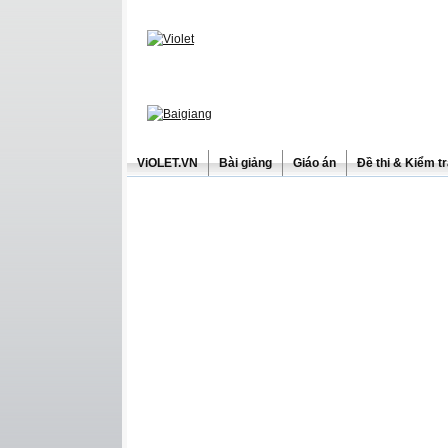
ViOLET.VN
Bài giảng
Giáo án
Đề thi & Kiểm t