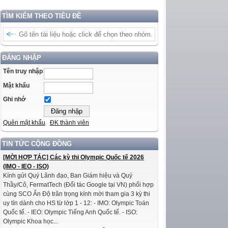
TÌM KIẾM THEO TIÊU ĐỀ
ĐĂNG NHẬP
Tên truy nhập
Mật khẩu
Ghi nhớ
Quên mật khẩu
ĐK thành viên
TIN TỨC CỘNG ĐỒNG
[MỜI HỢP TÁC] Các kỳ thi Olympic Quốc tế 2026
(IMO - IEO - ISO)
Kính gửi Quý Lãnh đạo, Ban Giám hiệu và Quý
Thầy/Cô, FermatTech (Đối tác Google tại VN) phối hợp
cùng SCO Ấn Độ trân trọng kính mời tham gia 3 kỳ thi
uy tín dành cho HS từ lớp 1 - 12: - IMO: Olympic Toán
Quốc tế. - IEO: Olympic Tiếng Anh Quốc tế. - ISO:
Olympic Khoa học...