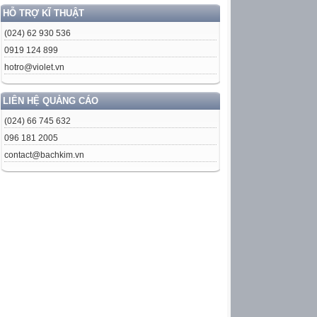
HỖ TRỢ KĨ THUẬT
(024) 62 930 536
0919 124 899
hotro@violet.vn
LIÊN HỆ QUẢNG CÁO
(024) 66 745 632
096 181 2005
contact@bachkim.vn