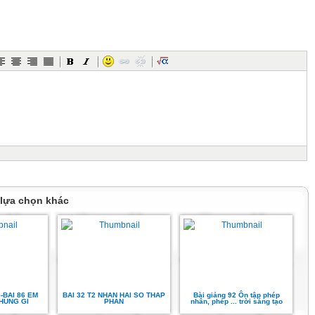
g 32,65 + 61,94 = ?
hân thành phân số thập phân
p cộng với các phân số thập
 quả thành số thập phân.
 lựa chọn khác
g 32,65 + 61,94 = ?
5-BAI 86 EM
BAI 32 T2 NHAN HAI SO THAP
Bài giảng 92 Ôn tập phép
 = 94,54
HUNG GI
PHAN
nhân, phép ... trời sáng tạo