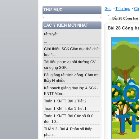
Gốc
>
Tiểu học
>
Ch
THƯ MỤC
Bài 28 Cộng hai
CÁC Ý KIẾN MỚI NHẤT
Bài 28 Cộng h
rất tuyệt...
...
Giới thiệu SGK Giáo dục thể chất
lớp 4...
Tài liệu phục vụ bồi dưỡng GV
sử dụng SGK...
Bài giảng rất sinh động. Cảm ơn
thầy N nhiều...
Kế hoạch giảng dạy lớp 4 SGK -
KNTT Môn...
Toán 1 KNTT. Bài 1 Tiết 2....
Toán 1 KNTT. Bài 1 Tiết 1....
Toán 1 KNTT. Bài Các số từ 0
đến 10...
TUẦN 2- Bài 4. Phân số thập
phân...