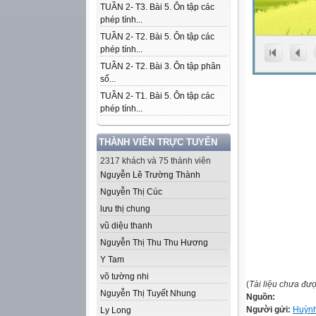
TUẦN 2- T3. Bài 5. Ôn tập các
phép tính...
TUẦN 2- T2. Bài 5. Ôn tập các
phép tính...
TUẦN 2- T2. Bài 3. Ôn tập phân
số...
TUẦN 2- T1. Bài 5. Ôn tập các
phép tính...
THÀNH VIÊN TRỰC TUYẾN
2317 khách và 75 thành viên
Nguyễn Lê Trường Thành
Nguyễn Thị Cúc
lưu thị chung
vũ diệu thanh
Nguyễn Thị Thu Thu Hương
Y Tam
võ tường nhi
(
Tài liệu chưa đư
Nguyễn Thị Tuyết Nhung
Nguồn:
Người gửi:
Huỳnh
Ly Long