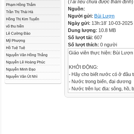
(
Tài liệu chưa được thẩm định
)
Phạm Hồng Thắm
Nguồn:
Trần Thị Thái Hà
Người gửi:
Bùi Lượn
Hồng Thị Kim Tuyến
Ngày gửi:
13h:18' 10-03-2025
võ thu hiền
Dung lượng:
10.8 MB
Lê Cường Đào
Số lượt tải:
607
Mỹ Phượng
Số lượt thích:
0 người
Hồ Tuệ Tuệ
Giáo viên thực hiện: Bùi Lượn
Nguyễn Văn Hồng Thắng
Nguyễn Lê Hoàng Phúc
KHỞI ĐỘNG:
Nguyễn Minh Đạo
- Hãy cho biết nước có ở đâu t
Nguyễn Văn Út Nhì
- Nước trong biển, đại dương
- Nước trên lục địa: sông, hồ,
ngầm...
BÀI 17: SÔNG VÀ HỒ
Nước sông, hồ, nước ngầm và
nguồn nước ngọt chính trên Trá