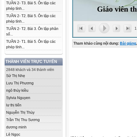
TUẦN 2- T3. Bài 5. Ôn tập các
phép tính...
TUẦN 2- T2. Bài 5. Ôn tập các
phép tính...
1
TUẦN 2- T2. Bài 3. Ôn tập phân
số...
TUẦN 2- T1. Bài 5. Ôn tập các
Tham khảo cùng nội dung:
Bài giảng
,
phép tính...
THÀNH VIÊN TRỰC TUYẾN
2848 khách và 34 thành viên
Sử Thị Nhẹ
Lưu Thị Phương
ngô thúy kiều
Sylvia Nguyen
lư thị tiến
Nguyễn Thị Thùy
Trần Thị Thu Sương
dương minh
Lê Ngọc