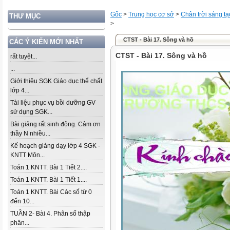
Gốc
>
Trung học cơ sở
>
Chân trời sáng tạ
THƯ MỤC
>
CTST - Bài 17. Sông và hồ
CÁC Ý KIẾN MỚI NHẤT
CTST - Bài 17. Sông và hồ
rất tuyệt...
...
Giới thiệu SGK Giáo dục thể chất
lớp 4...
Tài liệu phục vụ bồi dưỡng GV
sử dụng SGK...
Bài giảng rất sinh động. Cảm ơn
thầy N nhiều...
Kế hoạch giảng dạy lớp 4 SGK -
KNTT Môn...
Toán 1 KNTT. Bài 1 Tiết 2....
Toán 1 KNTT. Bài 1 Tiết 1....
Toán 1 KNTT. Bài Các số từ 0
đến 10...
TUẦN 2- Bài 4. Phân số thập
phân...