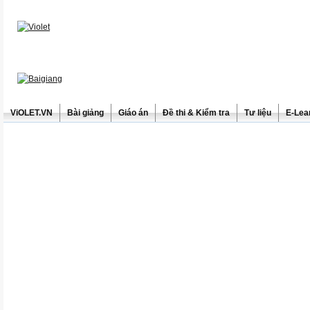
ViOLET.VN
Bài giảng
Giáo án
Đề thi & Kiểm tra
Tư liệu
E-Lea