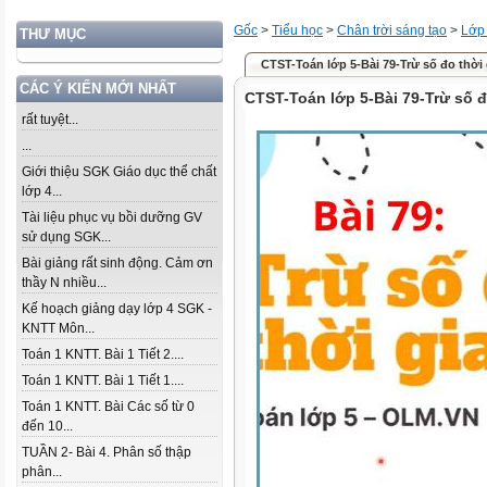
Gốc
>
Tiểu học
>
Chân trời sáng tạo
>
Lớp
THƯ MỤC
CTST-Toán lớp 5-Bài 79-Trừ số đo thời
CÁC Ý KIẾN MỚI NHẤT
CTST-Toán lớp 5-Bài 79-Trừ số đ
rất tuyệt...
...
Giới thiệu SGK Giáo dục thể chất
lớp 4...
Tài liệu phục vụ bồi dưỡng GV
sử dụng SGK...
Bài giảng rất sinh động. Cảm ơn
thầy N nhiều...
Kế hoạch giảng dạy lớp 4 SGK -
KNTT Môn...
Toán 1 KNTT. Bài 1 Tiết 2....
Toán 1 KNTT. Bài 1 Tiết 1....
Toán 1 KNTT. Bài Các số từ 0
đến 10...
TUẦN 2- Bài 4. Phân số thập
phân...