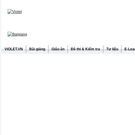
ViOLET.VN
Bài giảng
Giáo án
Đề thi & Kiểm tra
Tư liệu
E-Lea