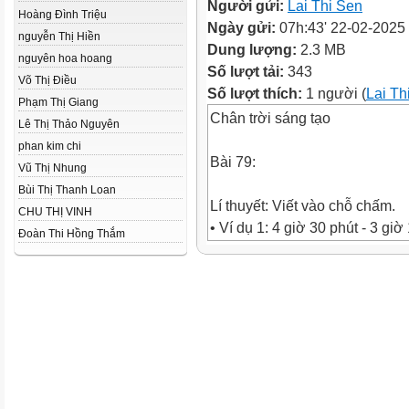
Người gửi:
Lai Thi Sen
Hoàng Đình Triệu
Ngày gửi:
07h:43' 22-02-2025
nguyễn Thị Hiền
Dung lượng:
2.3 MB
nguyên hoa hoang
Số lượt tải:
343
Võ Thị Điều
Số lượt thích:
1 người (
Lai Th
Phạm Thị Giang
Chân trời sáng tạo
Lê Thị Thảo Nguyên
phan kim chi
Bài 79:
Vũ Thị Nhung
Bùi Thị Thanh Loan
Lí thuyết: Viết vào chỗ chấm.
CHU THỊ VINH
• Ví dụ 1: 4 giờ 30 phút - 3 giờ
Đoàn Thi Hồng Thắm
Đặt tính rồi tính:
Vậy: 4 giờ 30 phút - 3 giờ 15 p
= 1 giờ 15 phút.
Ví dụ 2: 6 giờ 15 phút - 5 giờ 4
Đặt tính rồi tính: