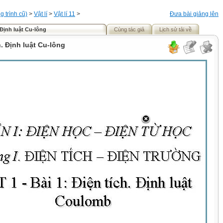
 trình cũ)
>
Vật lí
>
Vật lí 11
>
Đưa bài giảng lên
. Định luật Cu-lông
Cùng tác giả
Lịch sử tải về
h. Định luật Cu-lông