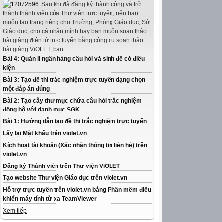
Sau khi đã đăng ký thành công và trở
thành thành viên của Thư viện trực tuyến, nếu bạn
muốn tạo trang riêng cho Trường, Phòng Giáo dục, Sở
Giáo dục, cho cá nhân mình hay bạn muốn soạn thảo
bài giảng điện tử trực tuyến bằng công cụ soạn thảo
bài giảng ViOLET, bạn...
Bài 4: Quản lí ngân hàng câu hỏi và sinh đề có điều
kiện
Bài 3: Tạo đề thi trắc nghiệm trực tuyến dạng chọn
một đáp án đúng
Bài 2: Tạo cây thư mục chứa câu hỏi trắc nghiệm
đồng bộ với danh mục SGK
Bài 1: Hướng dẫn tạo đề thi trắc nghiệm trực tuyến
Lấy lại Mật khẩu trên violet.vn
Kích hoạt tài khoản (Xác nhận thông tin liên hệ) trên
violet.vn
Đăng ký Thành viên trên Thư viện ViOLET
Tạo website Thư viện Giáo dục trên violet.vn
Hỗ trợ trực tuyến trên violet.vn bằng Phần mềm điều
khiển máy tính từ xa TeamViewer
Xem tiếp