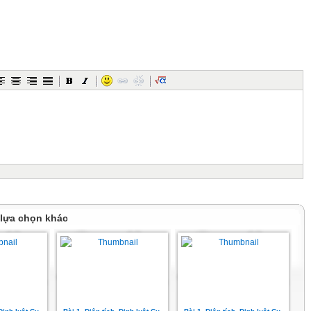
(14/6/1736 – 23/8/1806) là một nhà vật lý học người Pháp NGHIÊN CỨU VỀ
 Phần lớn, ông được biết đến qua định luật Coulomb . Đơn vị đo điện
ên ông, coulomb.
 Lông Hằng số điện môi:
g :
 lựa chọn khác
ulomb. Hằng số điện môi:
mb :
luật: (SGK)
tơ lực điện:
 tích bị tác dụng lực điện.
 đường thẳng nối hai điện tích
 ( hướng ra khỏi 2 điện tích) nếu q1q2 > 0 (cùng dấu)