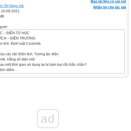
Báo tài liệu có sai sót
n Thị Ngọc Hà
Nhắn tin cho tác giả
' 10-09-2021
 MB
gười
ỌC – ĐIỆN TỪ HỌC
 TÍCH – ĐIỆN TRƯỜNG
iện tích. Định luật Coulomb
của các vật. Điện tích. Tương tác điện
lomb. Hằng số điện môi
au một thời gian sử dụng lại bị bám bụi rất chắc chắn?
 tích điểm
thước rất nhỏ so với khoảng cách tới điểm ta xét được gọi là điện tích điểm.
ích điểm?
tích?
̣n tích có tương tác với nhau như thế nào?
ad
 Lông. Hằng số điện môi:
g :