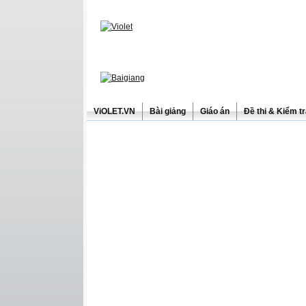
ViOLET.VN
Bài giảng
Giáo án
Đề thi & Kiểm t