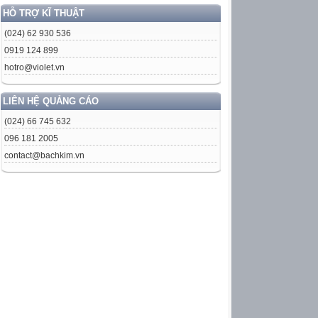
HỖ TRỢ KĨ THUẬT
(024) 62 930 536
0919 124 899
hotro@violet.vn
LIÊN HỆ QUẢNG CÁO
(024) 66 745 632
096 181 2005
contact@bachkim.vn