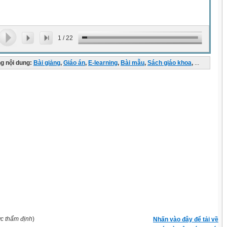
1
/
22
g nội dung:
Bài giảng
,
Giáo án
,
E-learning
,
Bài mẫu
,
Sách giáo khoa
,
...
ợc thẩm định
)
Nhấn vào đây để tải về