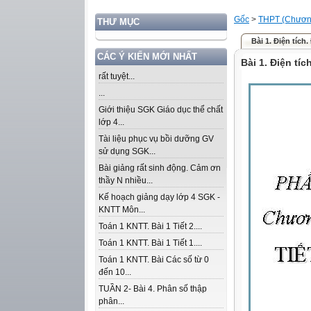
Gốc
>
THPT (Chương
THƯ MỤC
Bài 1. Điện tích
CÁC Ý KIẾN MỚI NHẤT
Bài 1. Điện tíc
rất tuyệt...
...
Giới thiệu SGK Giáo dục thể chất
lớp 4...
Tài liệu phục vụ bồi dưỡng GV
sử dụng SGK...
Bài giảng rất sinh động. Cảm ơn
thầy N nhiều...
Kế hoạch giảng dạy lớp 4 SGK -
KNTT Môn...
Toán 1 KNTT. Bài 1 Tiết 2....
Toán 1 KNTT. Bài 1 Tiết 1....
Toán 1 KNTT. Bài Các số từ 0
đến 10...
TUẦN 2- Bài 4. Phân số thập
phân...