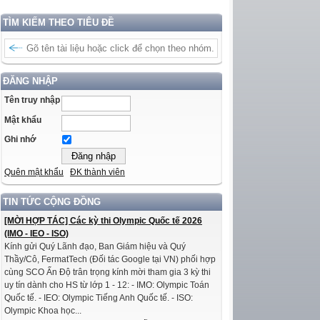
TÌM KIẾM THEO TIÊU ĐỀ
ĐĂNG NHẬP
Tên truy nhập
Mật khẩu
Ghi nhớ
Quên mật khẩu
ĐK thành viên
TIN TỨC CỘNG ĐỒNG
[MỜI HỢP TÁC] Các kỳ thi Olympic Quốc tế 2026
(IMO - IEO - ISO)
Kính gửi Quý Lãnh đạo, Ban Giám hiệu và Quý
Thầy/Cô, FermatTech (Đối tác Google tại VN) phối hợp
cùng SCO Ấn Độ trân trọng kính mời tham gia 3 kỳ thi
uy tín dành cho HS từ lớp 1 - 12: - IMO: Olympic Toán
Quốc tế. - IEO: Olympic Tiếng Anh Quốc tế. - ISO:
Olympic Khoa học...