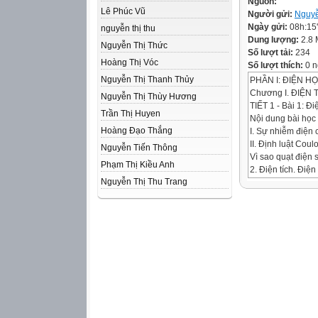
Nguồn:
Lê Phúc Vũ
Người gửi:
Nguyễ
Ngày gửi:
08h:15
nguyễn thị thu
Dung lượng:
2.8
Nguyễn Thị Thức
Số lượt tải:
234
Hoàng Thị Vóc
Số lượt thích:
0 n
Nguyễn Thị Thanh Thủy
PHẦN I: ĐIỆN H
Chương I. ĐIỆN
Nguyễn Thị Thùy Hương
TIẾT 1 - Bài 1: Đ
Trần Thị Huyen
Nội dung bài học
Hoàng Đạo Thắng
I. Sự nhiễm điện 
II. Định luật Cou
Nguyễn Tiến Thông
Vì sao quạt điện s
Phạm Thị Kiều Anh
2. Điện tích. Điện
Nguyễn Thị Thu Trang
điện tích là gì?
b. Điện tích điểm:
Điện tích có kích 
Thế nào là điện t
Có mấy loại điện 
Giữa các loại điê
II – Định luật Cu
1.Định luật Cu-lôn
Thí nghiệm: