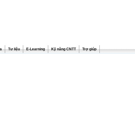
ra
Tư liệu
E-Learning
Kỹ năng CNTT
Trợ giúp