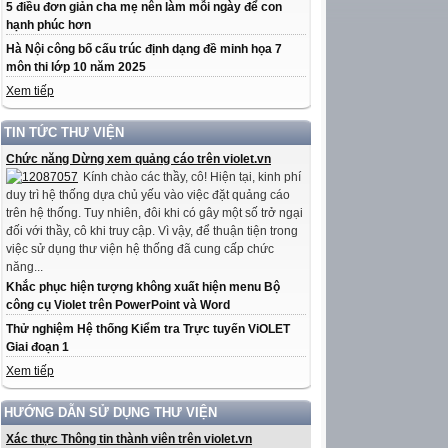
5 điều đơn giản cha mẹ nên làm mỗi ngày để con
hạnh phúc hơn
Hà Nội công bố cấu trúc định dạng đề minh họa 7
môn thi lớp 10 năm 2025
Xem tiếp
TIN TỨC THƯ VIỆN
Chức năng Dừng xem quảng cáo trên violet.vn
Kính chào các thầy, cô! Hiện tại, kinh phí
duy trì hệ thống dựa chủ yếu vào việc đặt quảng cáo
trên hệ thống. Tuy nhiên, đôi khi có gây một số trở ngại
đối với thầy, cô khi truy cập. Vì vậy, để thuận tiện trong
việc sử dụng thư viện hệ thống đã cung cấp chức
năng...
Khắc phục hiện tượng không xuất hiện menu Bộ
công cụ Violet trên PowerPoint và Word
Thử nghiệm Hệ thống Kiểm tra Trực tuyến ViOLET
Giai đoạn 1
Xem tiếp
HƯỚNG DẪN SỬ DỤNG THƯ VIỆN
Xác thực Thông tin thành viên trên violet.vn