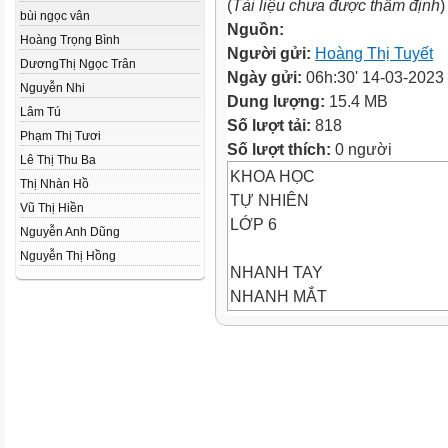
(
Tài liệu chưa được thẩm định
)
bùi ngọc vân
Nguồn:
Hoàng Trọng Bình
Người gửi:
Hoàng Thị Tuyết
DươngThị Ngọc Trân
Ngày gửi:
06h:30' 14-03-2023
Nguyễn Nhi
Dung lượng:
15.4 MB
Lâm Tú
Số lượt tải:
818
Phạm Thị Tươi
Số lượt thích:
0 người
Lê Thị Thu Ba
KHOA HỌC
Thị Nhàn Hồ
TỰ NHIÊN
Vũ Thị Hiền
LỚP 6
Nguyễn Anh Dũng
Nguyễn Thị Hồng
NHANH TAY
NHANH MẮT
Luật chơi: Trong thời gian
1phút, quan sát những hình
ảnh về các loài động vật, em
hãy sắp xếp chúng vào các
ngành động vật đã học.