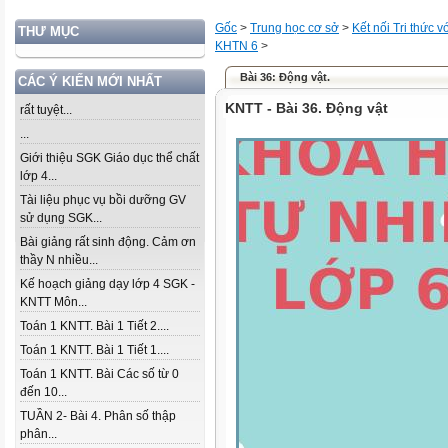
Gốc
>
Trung học cơ sở
>
Kết nối Tri thức 
THƯ MỤC
KHTN 6
>
Bài 36: Động vật.
CÁC Ý KIẾN MỚI NHẤT
KNTT - Bài 36. Động vật
rất tuyệt...
...
Giới thiệu SGK Giáo dục thể chất
lớp 4...
Tài liệu phục vụ bồi dưỡng GV
sử dụng SGK...
Bài giảng rất sinh động. Cảm ơn
thầy N nhiều...
Kế hoạch giảng dạy lớp 4 SGK -
KNTT Môn...
Toán 1 KNTT. Bài 1 Tiết 2....
Toán 1 KNTT. Bài 1 Tiết 1....
Toán 1 KNTT. Bài Các số từ 0
đến 10...
TUẦN 2- Bài 4. Phân số thập
phân...