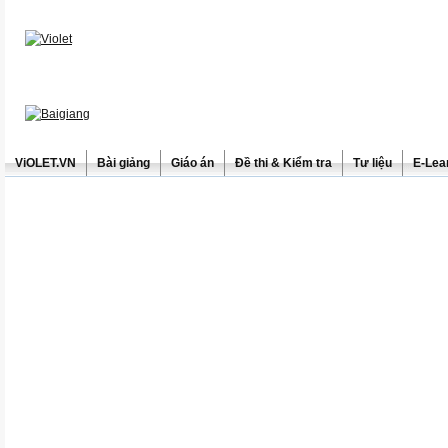
ViOLET.VN
Bài giảng
Giáo án
Đề thi & Kiểm tra
Tư liệu
E-Lea