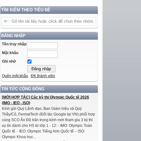
TÌM KIẾM THEO TIÊU ĐỀ
ĐĂNG NHẬP
Tên truy nhập
Mật khẩu
Ghi nhớ
Quên mật khẩu
ĐK thành viên
TIN TỨC CỘNG ĐỒNG
[MỜI HỢP TÁC] Các kỳ thi Olympic Quốc tế 2026
(IMO - IEO - ISO)
Kính gửi Quý Lãnh đạo, Ban Giám hiệu và Quý
Thầy/Cô, FermatTech (Đối tác Google tại VN) phối hợp
cùng SCO Ấn Độ trân trọng kính mời tham gia 3 kỳ thi
uy tín dành cho HS từ lớp 1 - 12: - IMO: Olympic Toán
Quốc tế. - IEO: Olympic Tiếng Anh Quốc tế. - ISO:
Olympic Khoa học...