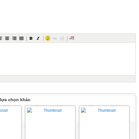
 trong gia đình Sơn ngày
n đề
oại
g thương của lũ trẻ
 sẻ của hai chị em Sơn
 động của chị em Sơn
à cảnh trả áo của hai
 lựa chọn khác
hẩm
ÓM
c câu hỏi sau:
ết của em về tác