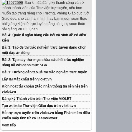
Sau khi đã đăng ký thành công và trở
thành thành viên của Thư viện trực tuyến, nếu bạn
muốn tạo trang riêng cho Trường, Phòng Giáo dục, Sở
Giáo dục, cho cá nhân mình hay bạn muốn soạn thảo
bài giảng điện tử trực tuyến bằng công cụ soạn thảo
bài giảng ViOLET, bạn...
Bài 4: Quản lí ngân hàng câu hỏi và sinh đề có điều
kiện
Bài 3: Tạo đề thi trắc nghiệm trực tuyến dạng chọn
một đáp án đúng
Bài 2: Tạo cây thư mục chứa câu hỏi trắc nghiệm
đồng bộ với danh mục SGK
Bài 1: Hướng dẫn tạo đề thi trắc nghiệm trực tuyến
Lấy lại Mật khẩu trên violet.vn
Kích hoạt tài khoản (Xác nhận thông tin liên hệ) trên
violet.vn
Đăng ký Thành viên trên Thư viện ViOLET
Tạo website Thư viện Giáo dục trên violet.vn
Hỗ trợ trực tuyến trên violet.vn bằng Phần mềm điều
khiển máy tính từ xa TeamViewer
Xem tiếp