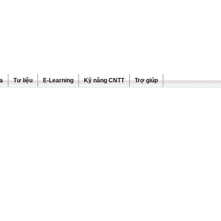
ra
Tư liệu
E-Learning
Kỹ năng CNTT
Trợ giúp