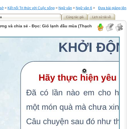
 sở
>
Kết nối Tri thức với Cuộc sống
>
Ngữ văn
>
Ngữ văn 6
>
Đưa bài giảng lên
̀a
Cùng tác giả
Lịch sử tải về
ơng và chia sẻ - Đọc: Gió lạnh đầu mùa (Thạch