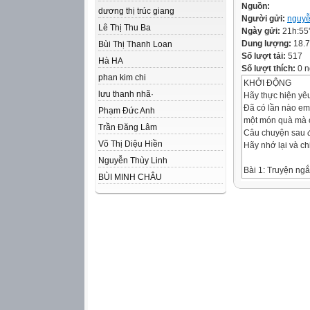
Nguồn:
dương thị trúc giang
Người gửi:
nguyễ
Lê Thị Thu Ba
Ngày gửi:
21h:55
Dung lượng:
18.
Bùi Thị Thanh Loan
Số lượt tải:
517
Hà HA
Số lượt thích:
0 n
phan kim chi
KHỞI ĐỘNG
lưu thanh nhã·
Hãy thực hiện yê
Đã có lần nào em
Phạm Đức Anh
một món quà mà 
Trần Đăng Lâm
Câu chuyện sau 
Võ Thị Diệu Hiền
Hãy nhớ lại và ch
Nguyễn Thùy Linh
Bài 1: Truyện ng
BÙI MINH CHÂU
Văn bản
GIÓ LẠNH ĐẦU 
NỘI DUNG BÀI 
I. Tìm hiểu chung
II. Khám phá văn 
1. Tác giả, tác p