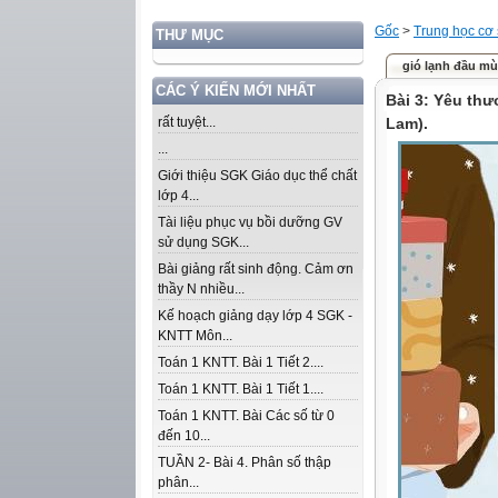
Gốc
>
Trung học cơ
THƯ MỤC
gió lạnh đầu mu
CÁC Ý KIẾN MỚI NHẤT
Bài 3: Yêu thư
rất tuyệt...
Lam).
...
Giới thiệu SGK Giáo dục thể chất
lớp 4...
Tài liệu phục vụ bồi dưỡng GV
sử dụng SGK...
Bài giảng rất sinh động. Cảm ơn
thầy N nhiều...
Kế hoạch giảng dạy lớp 4 SGK -
KNTT Môn...
Toán 1 KNTT. Bài 1 Tiết 2....
Toán 1 KNTT. Bài 1 Tiết 1....
Toán 1 KNTT. Bài Các số từ 0
đến 10...
TUẦN 2- Bài 4. Phân số thập
phân...