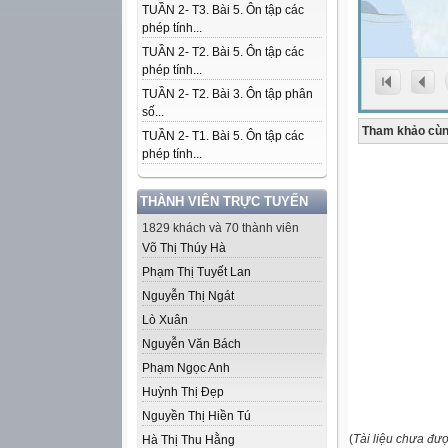
TUẦN 2- T3. Bài 5. Ôn tập các
phép tính...
TUẦN 2- T2. Bài 5. Ôn tập các
phép tính...
TUẦN 2- T2. Bài 3. Ôn tập phân
số...
Tham khảo cùn
TUẦN 2- T1. Bài 5. Ôn tập các
phép tính...
THÀNH VIÊN TRỰC TUYẾN
1829 khách và 70 thành viên
Võ Thị Thúy Hà
Phạm Thị Tuyết Lan
Nguyễn Thị Ngát
Lò Xuân
Nguyễn Văn Bách
Phạm Ngọc Anh
Huỳnh Thị Đẹp
Nguyền Thị Hiền Tú
(
Tài liệu chưa đư
Hà Thị Thu Hằng