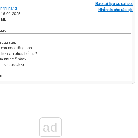
Báo tài liệu có sai sót
n thị hằng
Nhắn tin cho tác giả
' 16-01-2025
7 MB
gười
u cầu sau:
 cho hoặc tặng bạn
chưa xin phép bố mẹ?
đó như thế nào?
ia sẻ trước lớp.
ắn
MÙA
HỌC
ad
bản
hẩm