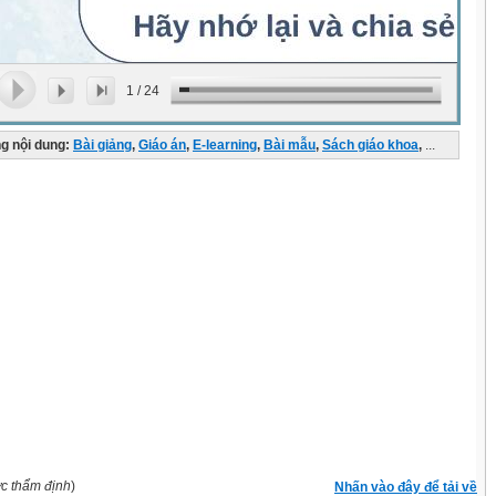
1
/
24
g nội dung:
Bài giảng
,
Giáo án
,
E-learning
,
Bài mẫu
,
Sách giáo khoa
,
...
ợc thẩm định
)
Nhấn vào đây để tải về