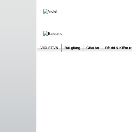
ViOLET.VN
Bài giảng
Giáo án
Đề thi & Kiểm t