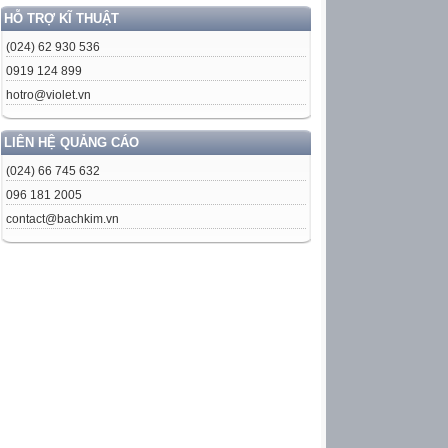
HỖ TRỢ KĨ THUẬT
(024) 62 930 536
0919 124 899
hotro@violet.vn
LIÊN HỆ QUẢNG CÁO
(024) 66 745 632
096 181 2005
contact@bachkim.vn