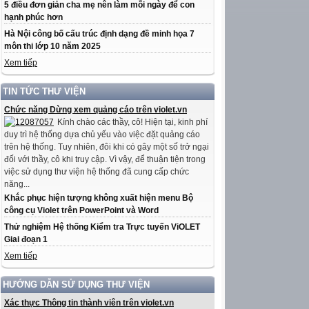
5 điều đơn giản cha mẹ nên làm mỗi ngày để con
hạnh phúc hơn
Hà Nội công bố cấu trúc định dạng đề minh họa 7
môn thi lớp 10 năm 2025
Xem tiếp
TIN TỨC THƯ VIỆN
Chức năng Dừng xem quảng cáo trên violet.vn
Kính chào các thầy, cô! Hiện tại, kinh phí
duy trì hệ thống dựa chủ yếu vào việc đặt quảng cáo
trên hệ thống. Tuy nhiên, đôi khi có gây một số trở ngại
đối với thầy, cô khi truy cập. Vì vậy, để thuận tiện trong
việc sử dụng thư viện hệ thống đã cung cấp chức
năng...
Khắc phục hiện tượng không xuất hiện menu Bộ
công cụ Violet trên PowerPoint và Word
Thử nghiệm Hệ thống Kiểm tra Trực tuyến ViOLET
Giai đoạn 1
Xem tiếp
HƯỚNG DẪN SỬ DỤNG THƯ VIỆN
Xác thực Thông tin thành viên trên violet.vn