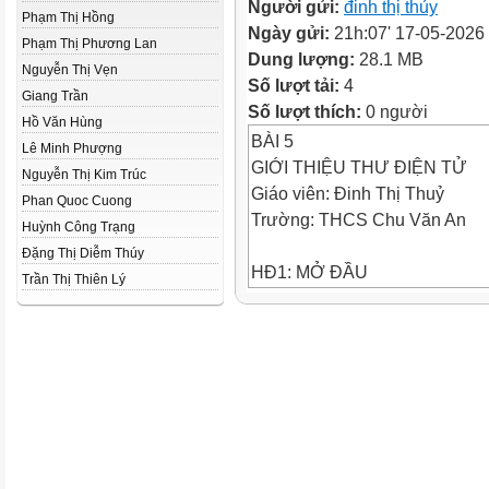
Người gửi:
đinh thị thủy
Phạm Thị Hồng
Ngày gửi:
21h:07' 17-05-2026
Phạm Thị Phương Lan
Dung lượng:
28.1 MB
Nguyễn Thị Vẹn
Số lượt tải:
4
Giang Trần
Số lượt thích:
0 người
Hồ Văn Hùng
BÀI 5
Lê Minh Phượng
GIỚI THIỆU THƯ ĐIỆN TỬ
Nguyễn Thị Kim Trúc
Giáo viên: Đinh Thị Thuỷ
Phan Quoc Cuong
Trường: THCS Chu Văn An
Huỳnh Công Trạng
Đặng Thị Diễm Thúy
HĐ1: MỞ ĐẦU
Trần Thị Thiên Lý
Chim bồ câu
đưa thư
Gửi thư qua
bưu điện
Gửi thư bằng