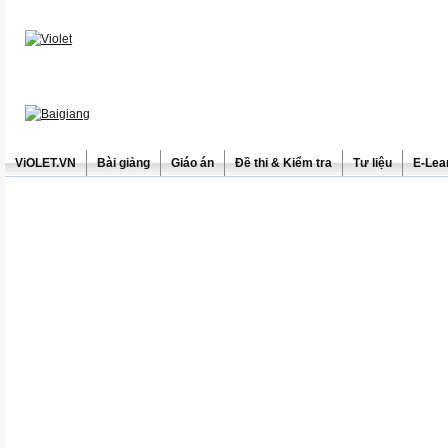
ViOLET.VN
Bài giảng
Giáo án
Đề thi & Kiểm tra
Tư liệu
E-Lea