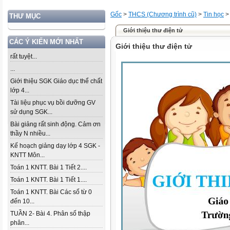
Gốc
>
THCS (Chương trình cũ)
>
Tin học
THƯ MỤC
Giới thiệu thư điện tử
CÁC Ý KIẾN MỚI NHẤT
Giới thiệu thư điện tử
rất tuyệt...
...
Giới thiệu SGK Giáo dục thể chất
lớp 4...
Tài liệu phục vụ bồi dưỡng GV
sử dụng SGK...
Bài giảng rất sinh động. Cảm ơn
thầy N nhiều...
Kế hoạch giảng dạy lớp 4 SGK -
KNTT Môn...
Toán 1 KNTT. Bài 1 Tiết 2....
Toán 1 KNTT. Bài 1 Tiết 1....
Toán 1 KNTT. Bài Các số từ 0
đến 10...
TUẦN 2- Bài 4. Phân số thập
phân...