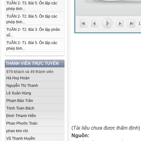
TUẦN 2- T3. Bài 5. Ôn tập các
phép tính...
TUẦN 2- T2. Bài 5. Ôn tập các
phép tính...
1
TUẦN 2- T2. Bài 3. Ôn tập phân
số...
TUẦN 2- T1. Bài 5. Ôn tập các
phép tính...
THÀNH VIÊN TRỰC TUYẾN
979 khách và 49 thành viên
Hà Huy Hoàn
Nguyễn Thị Thanh
Lê Xuân Hùng
Phạm Bảo Trân
Trịnh Toàn Bách
Đinh THanh Hiền
Phan Phước Toán
(
Tài liệu chưa được thẩm định
)
phan kim chi
Nguồn:
Vũ Thanh Huyền