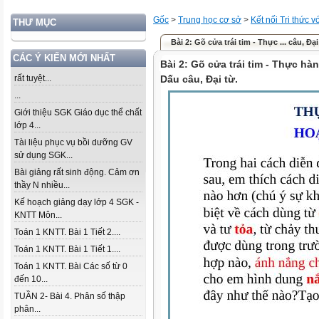
Gốc
>
Trung học cơ sở
>
Kết nối Tri thức 
THƯ MỤC
Bài 2: Gõ cửa trái tim - Thực ... câu, Đại
CÁC Ý KIẾN MỚI NHẤT
Bài 2: Gõ cửa trái tim - Thực hàn
rất tuyệt...
Dấu câu, Đại từ.
...
Giới thiệu SGK Giáo dục thể chất
lớp 4...
Tài liệu phục vụ bồi dưỡng GV
sử dụng SGK...
Bài giảng rất sinh động. Cảm ơn
thầy N nhiều...
Kế hoạch giảng dạy lớp 4 SGK -
KNTT Môn...
Toán 1 KNTT. Bài 1 Tiết 2....
Toán 1 KNTT. Bài 1 Tiết 1....
Toán 1 KNTT. Bài Các số từ 0
đến 10...
TUẦN 2- Bài 4. Phân số thập
phân...