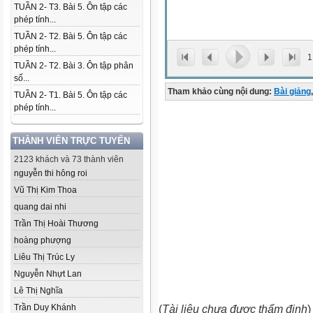
TUẦN 2- T3. Bài 5. Ôn tập các
phép tính...
TUẦN 2- T2. Bài 5. Ôn tập các
phép tính...
1
TUẦN 2- T2. Bài 3. Ôn tập phân
số...
Tham khảo cùng nội dung:
Bài giảng
,
TUẦN 2- T1. Bài 5. Ôn tập các
phép tính...
THÀNH VIÊN TRỰC TUYẾN
2123 khách và 73 thành viên
nguyễn thi hông roi
Vũ Thị Kim Thoa
quang dai nhi
Trần Thị Hoài Thương
hoàng phượng
Liêu Thị Trúc Ly
Nguyễn Nhựt Lan
Lê Thị Nghĩa
Trần Duy Khánh
(
Tài liệu chưa được thẩm định
)