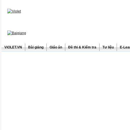
ViOLET.VN
Bài giảng
Giáo án
Đề thi & Kiểm tra
Tư liệu
E-Lea