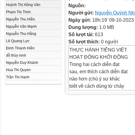
Huỳnh Thị Hồng Vân
Nguồn:
Phạm Thị Thim
Người gửi:
Nguyễn Quỳnh N
Nguyễn Thu Hiền
Ngày gửi:
18h:19' 09-10-2023
Nguyễn Văn Mạnh
Dung lượng:
1.0 MB
Nguyễn Thu Hằng
Số lượt tải:
613
Lê Quang Lực
Số lượt thích:
0 người
Đinh THanh Hiền
THỰC HÀNH TIẾNG VIỆT
đỗ thùy ninh
HOẠT ĐỘNG KHỞI ĐỘNG
Nguyễn Duy Khánh
Trong hai cách diễn đạt
Hua Thi Quyen
sau, em thích cách diễn đạt
Trần Thi Hạnh
nào hơn (chú ý sự khác
biệt về cách dùng từ chảy
và tư tỏa, từ chảy thường
được dùng trong trường
hợp nào, ánh nắng chảy
cho em hình dung nắng ở
đây như thế nào?Tạo sao?