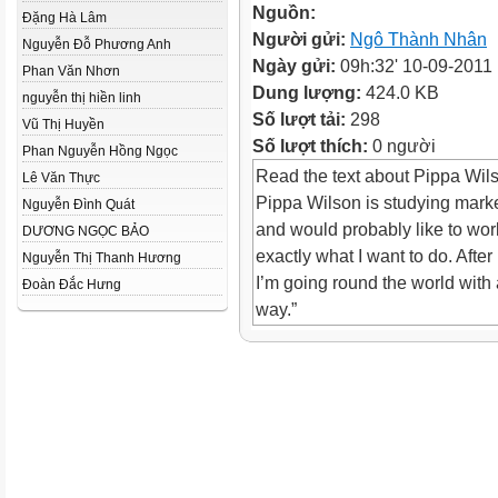
Nguồn:
Đặng Hà Lâm
Người gửi:
Ngô Thành Nhân
Nguyễn Đỗ Phương Anh
Ngày gửi:
09h:32' 10-09-2011
Phan Văn Nhơn
Dung lượng:
424.0 KB
nguyễn thị hiền linh
Số lượt tải:
298
Vũ Thị Huyền
Số lượt thích:
0 người
Phan Nguyễn Hồng Ngọc
Read the text about Pippa Wi
Lê Văn Thực
Pippa Wilson is studying market
Nguyễn Đình Quát
and would probably like to work
DƯƠNG NGỌC BẢO
exactly what I want to do. After
Nguyễn Thị Thanh Hương
I’m going round the world with 
Đoàn Đắc Hưng
way.”
1. What is P.W doing?
2. What does she enjoy doing
3. What does she plan to do aft
She .
She to have a year off and go 
world with another girl.