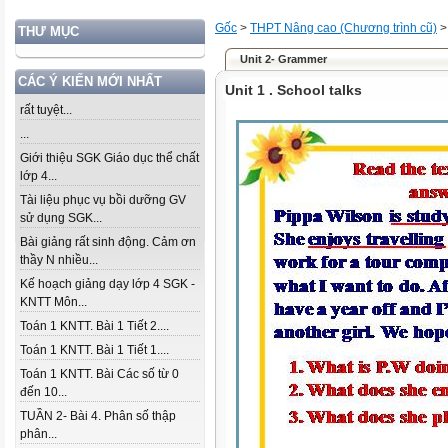
Gốc
>
THPT Nâng cao (Chương trình cũ)
THƯ MỤC
Unit 2- Grammer
CÁC Ý KIẾN MỚI NHẤT
Unit 1 . School talks
rất tuyệt...
...
Giới thiệu SGK Giáo dục thể chất
lớp 4...
Tài liệu phục vụ bồi dưỡng GV
sử dụng SGK...
Bài giảng rất sinh động. Cảm ơn
thầy N nhiều...
Kế hoạch giảng dạy lớp 4 SGK -
KNTT Môn...
Toán 1 KNTT. Bài 1 Tiết 2....
Toán 1 KNTT. Bài 1 Tiết 1....
Toán 1 KNTT. Bài Các số từ 0
đến 10...
TUẦN 2- Bài 4. Phân số thập
phân...