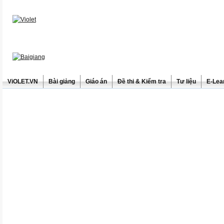
ViOLET.VN
Bài giảng
Giáo án
Đề thi & Kiểm tra
Tư liệu
E-Lea