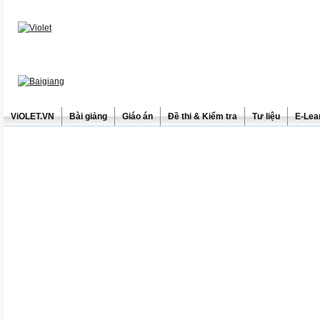
ViOLET.VN
Bài giảng
Giáo án
Đề thi & Kiểm tra
Tư liệu
E-Lea