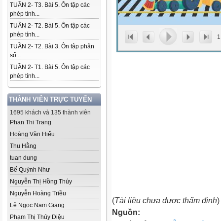
TUẦN 2- T3. Bài 5. Ôn tập các
phép tính...
TUẦN 2- T2. Bài 5. Ôn tập các
phép tính...
1
TUẦN 2- T2. Bài 3. Ôn tập phân
số...
TUẦN 2- T1. Bài 5. Ôn tập các
phép tính...
THÀNH VIÊN TRỰC TUYẾN
1695 khách và 135 thành viên
Phan Thi Trang
Hoàng Văn Hiếu
Thu Hằng
tuan dung
Bế Quỳnh Như
Nguyễn Thị Hồng Thúy
Nguyễn Hoàng Triều
(
Tài liệu chưa được thẩm định
)
Lê Ngọc Nam Giang
Nguồn:
Phạm Thị Thúy Diệu