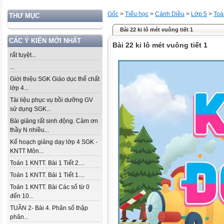
Gốc
>
Tiểu học
>
Cánh Diều
>
Lớp 5
>
Toá
THƯ MỤC
Bài 22 ki lô mét vuông tiết 1
CÁC Ý KIẾN MỚI NHẤT
Bài 22 ki lô mét vuông tiết 1
rất tuyệt...
...
Giới thiệu SGK Giáo dục thể chất
lớp 4...
Tài liệu phục vụ bồi dưỡng GV
sử dụng SGK...
Bài giảng rất sinh động. Cảm ơn
thầy N nhiều...
Kế hoạch giảng dạy lớp 4 SGK -
KNTT Môn...
Toán 1 KNTT. Bài 1 Tiết 2....
Toán 1 KNTT. Bài 1 Tiết 1....
Toán 1 KNTT. Bài Các số từ 0
đến 10...
TUẦN 2- Bài 4. Phân số thập
phân...