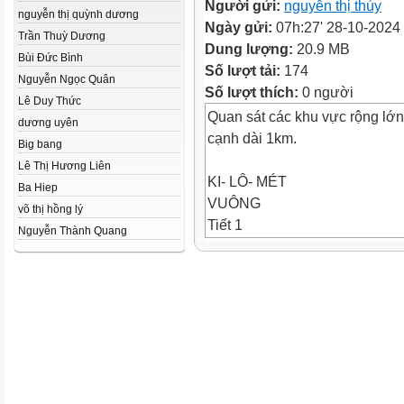
Người gửi:
nguyễn thị thúy
nguyễn thị quỳnh dương
Ngày gửi:
07h:27' 28-10-2024
Trần Thuỳ Dương
Dung lượng:
20.9 MB
Bùi Đức Bình
Số lượt tải:
174
Nguyễn Ngọc Quân
Số lượt thích:
0 người
Lê Duy Thức
Quan sát các khu vực rộng lớ
dương uyên
cạnh dài 1km.
Big bang
Lê Thị Hương Liên
KI- LÔ- MÉT
Ba Hiep
VUÔNG
võ thị hồng lý
Tiết 1
Nguyễn Thành Quang
Để đo diện tích lớn như diện t
một khu rừng hay một vùng biển
thường dùng đơn vị ki-lô-mét v
vuông là diện tích của hình vu
km.
Cách viết: ki-lô-mét vuông viết