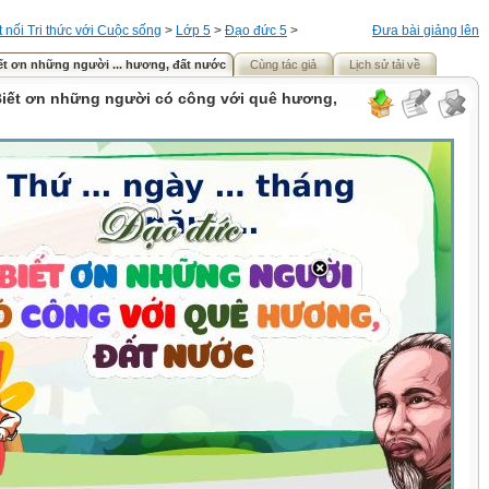
t nối Tri thức với Cuộc sống
>
Lớp 5
>
Đạo đức 5
>
Đưa bài giảng lên
iết ơn những người ... hương, đất nước
Cùng tác giả
Lịch sử tải về
 Biết ơn những người có công với quê hương,