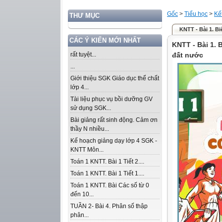
Gốc
>
Tiểu học
>
Kế
THƯ MỤC
KNTT - Bài 1. B
CÁC Ý KIẾN MỚI NHẤT
KNTT - Bài 1.
rất tuyệt...
đất nước
...
Giới thiệu SGK Giáo dục thể chất
lớp 4...
Tài liệu phục vụ bồi dưỡng GV
sử dụng SGK...
Bài giảng rất sinh động. Cảm ơn
thầy N nhiều...
Kế hoạch giảng dạy lớp 4 SGK -
KNTT Môn...
Toán 1 KNTT. Bài 1 Tiết 2....
Toán 1 KNTT. Bài 1 Tiết 1....
Toán 1 KNTT. Bài Các số từ 0
đến 10...
TUẦN 2- Bài 4. Phân số thập
phân...