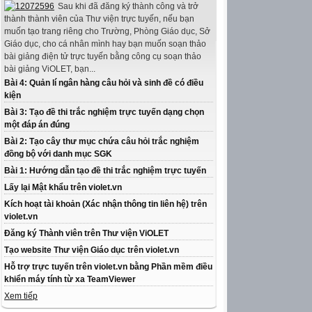
Sau khi đã đăng ký thành công và trở
thành thành viên của Thư viện trực tuyến, nếu bạn
muốn tạo trang riêng cho Trường, Phòng Giáo dục, Sở
Giáo dục, cho cá nhân mình hay bạn muốn soạn thảo
bài giảng điện tử trực tuyến bằng công cụ soạn thảo
bài giảng ViOLET, bạn...
Bài 4: Quản lí ngân hàng câu hỏi và sinh đề có điều
kiện
Bài 3: Tạo đề thi trắc nghiệm trực tuyến dạng chọn
một đáp án đúng
Bài 2: Tạo cây thư mục chứa câu hỏi trắc nghiệm
đồng bộ với danh mục SGK
Bài 1: Hướng dẫn tạo đề thi trắc nghiệm trực tuyến
Lấy lại Mật khẩu trên violet.vn
Kích hoạt tài khoản (Xác nhận thông tin liên hệ) trên
violet.vn
Đăng ký Thành viên trên Thư viện ViOLET
Tạo website Thư viện Giáo dục trên violet.vn
Hỗ trợ trực tuyến trên violet.vn bằng Phần mềm điều
khiển máy tính từ xa TeamViewer
Xem tiếp