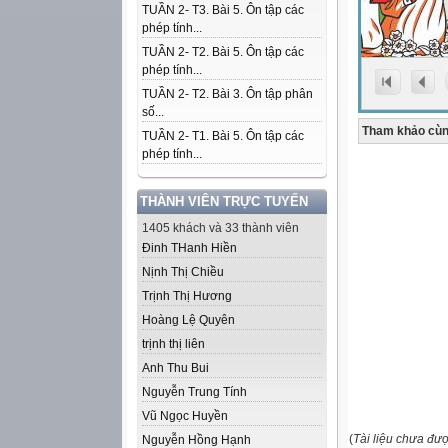
TUẦN 2- T3. Bài 5. Ôn tập các
phép tính...
TUẦN 2- T2. Bài 5. Ôn tập các
phép tính...
TUẦN 2- T2. Bài 3. Ôn tập phân
số...
Tham khảo cùn
TUẦN 2- T1. Bài 5. Ôn tập các
phép tính...
THÀNH VIÊN TRỰC TUYẾN
1405 khách và 33 thành viên
Đinh THanh Hiền
Nịnh Thị Chiều
Trịnh Thị Hương
Hoàng Lệ Quyên
trịnh thị liên
Anh Thu Bui
Nguyễn Trung Tính
Vũ Ngọc Huyền
(
Tài liệu chưa đư
Nguyễn Hồng Hạnh