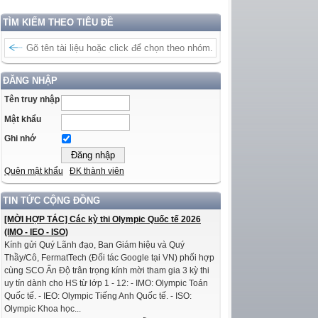
TÌM KIẾM THEO TIÊU ĐỀ
ĐĂNG NHẬP
Tên truy nhập
Mật khẩu
Ghi nhớ
Quên mật khẩu
ĐK thành viên
TIN TỨC CỘNG ĐỒNG
[MỜI HỢP TÁC] Các kỳ thi Olympic Quốc tế 2026
(IMO - IEO - ISO)
Kính gửi Quý Lãnh đạo, Ban Giám hiệu và Quý
Thầy/Cô, FermatTech (Đối tác Google tại VN) phối hợp
cùng SCO Ấn Độ trân trọng kính mời tham gia 3 kỳ thi
uy tín dành cho HS từ lớp 1 - 12: - IMO: Olympic Toán
Quốc tế. - IEO: Olympic Tiếng Anh Quốc tế. - ISO:
Olympic Khoa học...