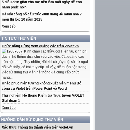
5 điều đơn giản cha mẹ nên làm mỗi ngày để con
hạnh phúc hơn
Hà Nội công bố cấu trúc định dạng đề minh họa 7
môn thi lớp 10 năm 2025
Xem tiếp
TIN TỨC THƯ VIỆN
Chức năng Dừng xem quảng cáo trên violet.vn
Kính chào các thầy, cô! Hiện tại, kinh phí
duy trì hệ thống dựa chủ yếu vào việc đặt quảng cáo
trên hệ thống. Tuy nhiên, đôi khi có gây một số trở ngại
đối với thầy, cô khi truy cập. Vì vậy, để thuận tiện trong
việc sử dụng thư viện hệ thống đã cung cấp chức
năng...
Khắc phục hiện tượng không xuất hiện menu Bộ
công cụ Violet trên PowerPoint và Word
Thử nghiệm Hệ thống Kiểm tra Trực tuyến ViOLET
Giai đoạn 1
Xem tiếp
HƯỚNG DẪN SỬ DỤNG THƯ VIỆN
Xác thực Thông tin thành viên trên violet.vn