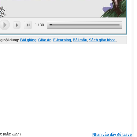
1
/
30
g nội dung:
Bài giảng
,
Giáo án
,
E-learning
,
Bài mẫu
,
Sách giáo khoa
,
...
ợc thẩm định
)
Nhấn vào đây để tải về