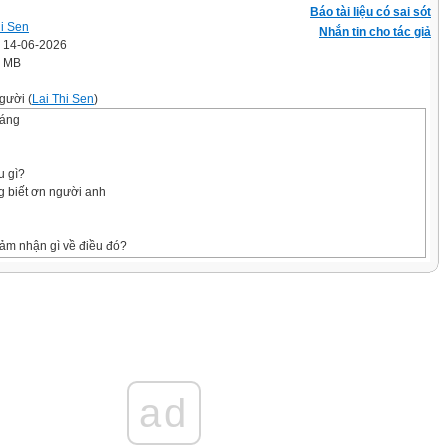
Báo tài liệu có sai sót
hi Sen
Nhắn tin cho tác giả
' 14-06-2026
5 MB
gười (
Lai Thi Sen
)
háng
u gì?
ng biết ơn người anh
cảm nhận gì về điều đó?
biết ơn chị Võ Thị Sáu.
 đóng góp của những người có công với quê
i biết ơn những người có công với quê hương,
òng biết ơn bằng lời nói, việc làm cụ thể phù
ad
có thái độ, hành vi biết ơn những người có