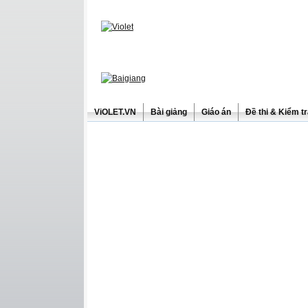
ViOLET.VN
Bài giảng
Giáo án
Đề thi & Kiểm t