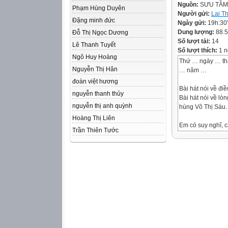
Nguồn:
SƯU TẦM
Phạm Hùng Duyên
Người gửi:
Lai T
Đặng minh đức
Ngày gửi:
19h:30
Dung lượng:
88.
Đỗ Thị Ngọc Dương
Số lượt tải:
14
Lê Thanh Tuyết
Số lượt thích:
1 n
Ngô Huy Hoàng
Thứ … ngày … t
Nguyễn Thị Hân
… năm …
đoàn việt hương
Bài hát nói về điề
nguyễn thanh thủy
Bài hát nói về lò
nguyễn thị anh quỳnh
hùng Võ Thị Sáu.
Hoàng Thị Liên
Em có suy nghĩ, 
Trần Thiên Tước
Cảm thấy tự hào, 
• Kể được tên và
hương, đất nước
• Biết vì sao phả
đất nước.
• Thể hiện được l
hợp với lứa tuổi.
•
Nhắc nhở bạn bè 