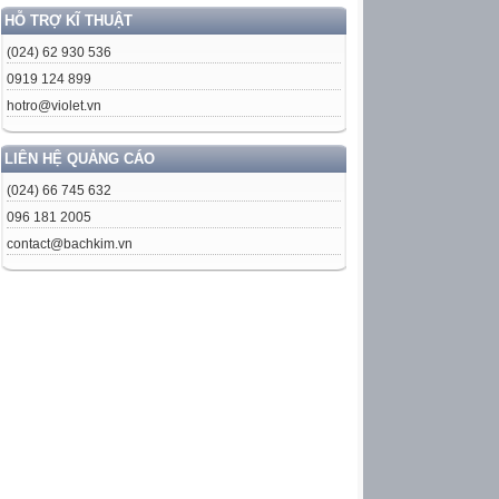
HỖ TRỢ KĨ THUẬT
(024) 62 930 536
0919 124 899
hotro@violet.vn
LIÊN HỆ QUẢNG CÁO
(024) 66 745 632
096 181 2005
contact@bachkim.vn