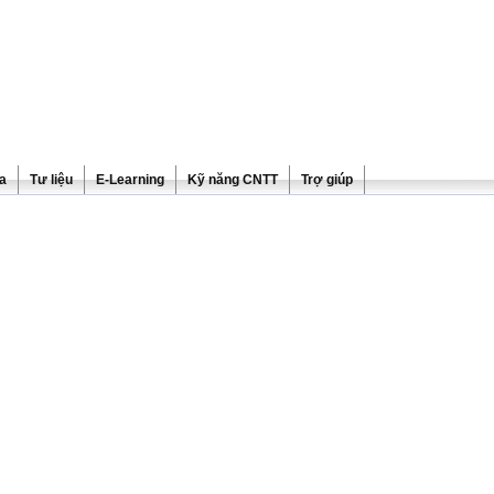
ra
Tư liệu
E-Learning
Kỹ năng CNTT
Trợ giúp