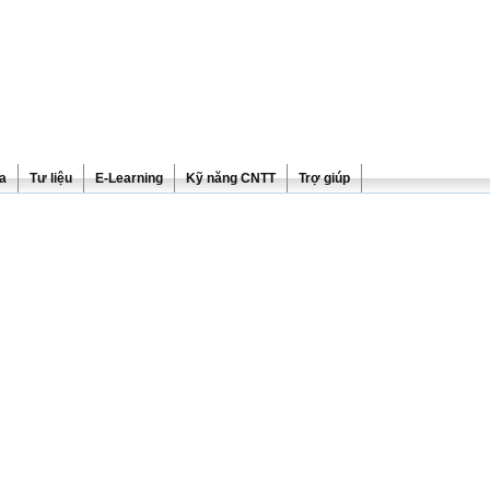
ra
Tư liệu
E-Learning
Kỹ năng CNTT
Trợ giúp