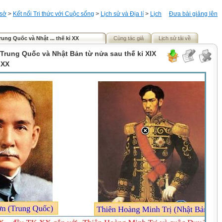
 sở
>
Kết nối Tri thức với Cuộc sống
>
Lịch sử và Địa lí
>
Lịch
Đưa bài giảng lên
rung Quốc và Nhật ... thế kỉ XX
Cùng tác giả
Lịch sử tải về
 Trung Quốc và Nhật Bản từ nửa sau thế kỉ XIX
 XX