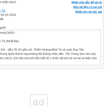
ợc thẩm định
)
Nhấn vào đây để tải về
Báo tài liệu có sai sót
 Trà
Nhắn tin cho tác giả
' 06-03-2026
 MB
gười
Trung Quốc)
 Trị (Nhật Bản
 XIX – đầu TK XX gắn với -Thiên Hoàng Minh Trị và cuộc Duy Tân
ử Trung Quốc thời kì này không thể không nhắc đến -Tôn Trung Sơn với cuộc
 (1911). Em hãy chia sẽ hiểu biết về 2 nhân vật lịch sử và hai sự kiện nêu
ỌC HÒA –NHA TRANG
 Á
ad
THẾ KỈ XIX ĐẾN ĐẦU THẾ KỈ XX