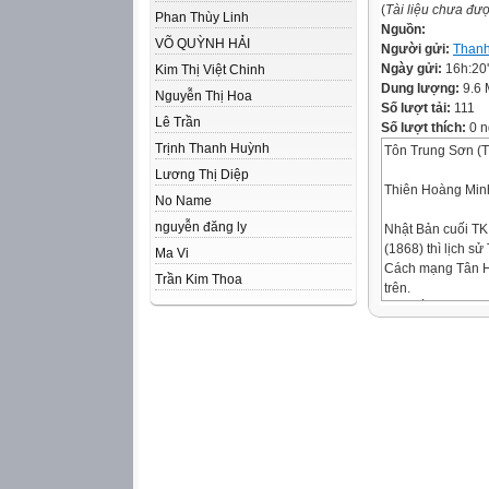
(
Tài liệu chưa đư
Phan Thùy Linh
Nguồn:
VÕ QUỲNH HẢI
Người gửi:
Thanh
Ngày gửi:
16h:20
Kim Thị Việt Chinh
Dung lượng:
9.6
Nguyễn Thị Hoa
Số lượt tải:
111
Lê Trần
Số lượt thích:
0 n
Trịnh Thanh Huỳnh
Tôn Trung Sơn (
Lương Thị Diệp
Thiên Hoàng Minh
No Name
nguyễn đăng ly
Nhật Bản cuối TK
(1868) thì lịch s
Ma Vi
Cách mạng Tân Hợi
Trần Kim Thoa
trên.
GV: HÀ THỊ NG
NHẬT BẢN
TRUNG QUỐC
LƯỢC ĐỒ CHÂU
CHƯƠNG 6:
CHÂU Á TỪ SAU 