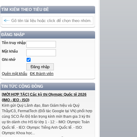
TÌM KIẾM THEO TIÊU ĐỀ
ĐĂNG NHẬP
Tên truy nhập
Mật khẩu
Ghi nhớ
Quên mật khẩu
ĐK thành viên
TIN TỨC CỘNG ĐỒNG
[MỜI HỢP TÁC] Các kỳ thi Olympic Quốc tế 2026
(IMO - IEO - ISO)
Kính gửi Quý Lãnh đạo, Ban Giám hiệu và Quý
Thầy/Cô, FermatTech (Đối tác Google tại VN) phối hợp
cùng SCO Ấn Độ trân trọng kính mời tham gia 3 kỳ thi
uy tín dành cho HS từ lớp 1 - 12: - IMO: Olympic Toán
Quốc tế. - IEO: Olympic Tiếng Anh Quốc tế. - ISO:
Olympic Khoa học...