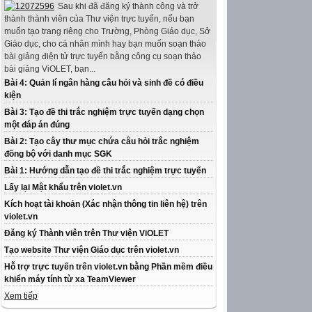
Sau khi đã đăng ký thành công và trở
thành thành viên của Thư viện trực tuyến, nếu bạn
muốn tạo trang riêng cho Trường, Phòng Giáo dục, Sở
Giáo dục, cho cá nhân mình hay bạn muốn soạn thảo
bài giảng điện tử trực tuyến bằng công cụ soạn thảo
bài giảng ViOLET, bạn...
Bài 4: Quản lí ngân hàng câu hỏi và sinh đề có điều
kiện
Bài 3: Tạo đề thi trắc nghiệm trực tuyến dạng chọn
một đáp án đúng
Bài 2: Tạo cây thư mục chứa câu hỏi trắc nghiệm
đồng bộ với danh mục SGK
Bài 1: Hướng dẫn tạo đề thi trắc nghiệm trực tuyến
Lấy lại Mật khẩu trên violet.vn
Kích hoạt tài khoản (Xác nhận thông tin liên hệ) trên
violet.vn
Đăng ký Thành viên trên Thư viện ViOLET
Tạo website Thư viện Giáo dục trên violet.vn
Hỗ trợ trực tuyến trên violet.vn bằng Phần mềm điều
khiển máy tính từ xa TeamViewer
Xem tiếp