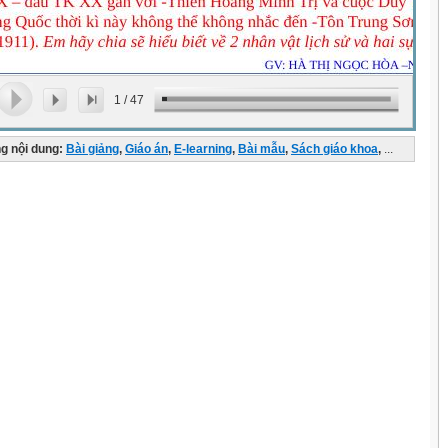
1
/
47
g nội dung:
Bài giảng
,
Giáo án
,
E-learning
,
Bài mẫu
,
Sách giáo khoa
,
...