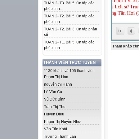
TUẦN 2- T3. Bài 5. Ôn tập các
phép tính...
TUẦN 2- T2. Bài 5. Ôn tập các
phép tính...
TUẦN 2- T2. Bài 3. Ôn tập phân
số...
TUẦN 2- T1. Bài 5. Ôn tập các
Tham khảo cùn
phép tính...
THÀNH VIÊN TRỰC TUYẾN
1130 khách và 105 thành viên
Phạm Thị Hoa
nguyễn thi Hạnh
Lê Văn Cừ
Vũ Đức Bình
Trần Thị Thu
Huyen Dieu
Phạm Thị Huyền Như
Văn Tấn Khải
Trương Thanh Lan