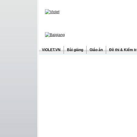
ViOLET.VN
Bài giảng
Giáo án
Đề thi & Kiểm t