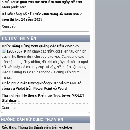
5 điều đơn giản cha mẹ nên làm mỗi ngày để con
hạnh phúc hơn
Hà Nội công bố cấu trúc định dạng đề minh họa 7
môn thi lớp 10 năm 2025
Xem tiếp
TIN TỨC THƯ VIỆN
Chức năng Dừng xem quảng cáo trên violet.vn
Kính chào các thầy, cô! Hiện tại, kinh phí
duy trì hệ thống dựa chủ yếu vào việc đặt quảng cáo
trên hệ thống. Tuy nhiên, đôi khi có gây một số trở ngại
đối với thầy, cô khi truy cập. Vì vậy, để thuận tiện trong
việc sử dụng thư viện hệ thống đã cung cấp chức
năng...
Khắc phục hiện tượng không xuất hiện menu Bộ
công cụ Violet trên PowerPoint và Word
Thử nghiệm Hệ thống Kiểm tra Trực tuyến ViOLET
Giai đoạn 1
Xem tiếp
HƯỚNG DẪN SỬ DỤNG THƯ VIỆN
Xác thực Thông tin thành viên trên violet.vn