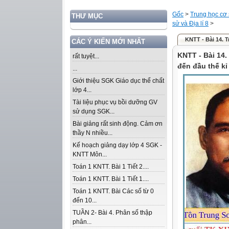
Gốc
>
Trung học cơ
THƯ MỤC
sử và Địa lí 8
>
KNTT - Bài 14. T
CÁC Ý KIẾN MỚI NHẤT
KNTT - Bài 14.
rất tuyệt...
đến đầu thế kỉ
...
Giới thiệu SGK Giáo dục thể chất
lớp 4...
Tài liệu phục vụ bồi dưỡng GV
sử dụng SGK...
Bài giảng rất sinh động. Cảm ơn
thầy N nhiều...
Kế hoạch giảng dạy lớp 4 SGK -
KNTT Môn...
Toán 1 KNTT. Bài 1 Tiết 2....
Toán 1 KNTT. Bài 1 Tiết 1....
Toán 1 KNTT. Bài Các số từ 0
đến 10...
TUẦN 2- Bài 4. Phân số thập
phân...