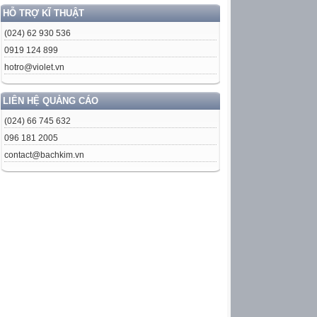
HỖ TRỢ KĨ THUẬT
(024) 62 930 536
0919 124 899
hotro@violet.vn
LIÊN HỆ QUẢNG CÁO
(024) 66 745 632
096 181 2005
contact@bachkim.vn