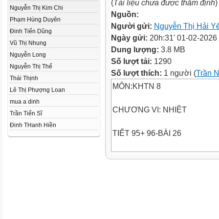
(
Tài liệu chưa được thẩm định
)
Nguyễn Thị Kim Chi
Nguồn:
Phạm Hùng Duyên
Người gửi:
Nguyễn Thị Hải Y
Đinh Tiến Dũng
Ngày gửi:
20h:31' 01-02-2026
Vũ Thị Nhung
Dung lượng:
3.8 MB
Nguyễn Long
Số lượt tải:
1290
Nguyễn Thị Thế
Số lượt thích:
1 người (
Trần 
Thái Thịnh
MÔN:KHTN 8
Lê Thị Phượng Loan
mua a dinh
CHƯƠNG VI: NHIỆT
Trần Tiến Sĩ
Đinh THanh Hiền
TIẾT 95+ 96-BÀI 26
NĂNG LƯỢNG
NHIỆT VÀ NỘI NĂNG
I. Một số tính chất
của phân tử, nguyên
tử