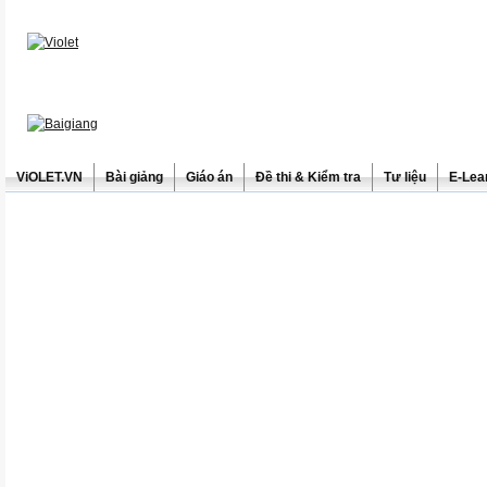
ViOLET.VN
Bài giảng
Giáo án
Đề thi & Kiểm tra
Tư liệu
E-Lea