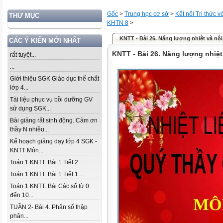
Gốc
>
Trung học cơ sở
>
Kết nối Tri thức 
THƯ MỤC
KHTN 8
>
KNTT - Bài 26. Năng lượng nhiệt và nộ
CÁC Ý KIẾN MỚI NHẤT
KNTT - Bài 26. Năng lượng nhiệt
rất tuyệt...
...
Giới thiệu SGK Giáo dục thể chất
lớp 4...
Tài liệu phục vụ bồi dưỡng GV
sử dụng SGK...
Bài giảng rất sinh động. Cảm ơn
thầy N nhiều...
Kế hoạch giảng dạy lớp 4 SGK -
KNTT Môn...
Toán 1 KNTT. Bài 1 Tiết 2....
Toán 1 KNTT. Bài 1 Tiết 1....
Toán 1 KNTT. Bài Các số từ 0
đến 10...
TUẦN 2- Bài 4. Phân số thập
phân...