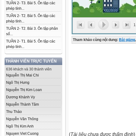
TUẦN 2- T3. Bài 5. Ôn tập các
phép tính...
TUẦN 2- T2. Bài 5. Ôn tập các
phép tính...
1
TUẦN 2- T2. Bài 3. Ôn tập phân
số...
Tham khảo cùng nội dung:
Bài giảng
,
TUẦN 2- T1. Bài 5. Ôn tập các
phép tính...
THÀNH VIÊN TRỰC TUYẾN
636 khách và 30 thành viên
Nguyễn Thị Mai Chi
Ngô Thị Hưng
Nguyễn Thị Kim Loan
Dương Khánh Vy
Nguyễn Thành Tâm
Thu Thảo
Nguyễn Văn Thông
Ngô Thị Kim Anh
Nguyen Viet Cuong
(
Tài liệu chưa được thẩm định
)