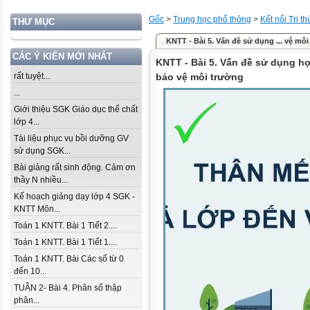
Gốc
>
Trung học phổ thông
>
Kết nối Tri t
THƯ MỤC
KNTT - Bài 5. Vấn đề sử dụng ... vệ mô
CÁC Ý KIẾN MỚI NHẤT
KNTT - Bài 5. Vấn đề sử dụng hợp
rất tuyệt...
bảo vệ môi trường
...
Giới thiệu SGK Giáo dục thể chất
lớp 4...
Tài liệu phục vụ bồi dưỡng GV
sử dụng SGK...
Bài giảng rất sinh động. Cảm ơn
thầy N nhiều...
Kế hoạch giảng dạy lớp 4 SGK -
KNTT Môn...
Toán 1 KNTT. Bài 1 Tiết 2....
Toán 1 KNTT. Bài 1 Tiết 1....
Toán 1 KNTT. Bài Các số từ 0
đến 10...
TUẦN 2- Bài 4. Phân số thập
phân...