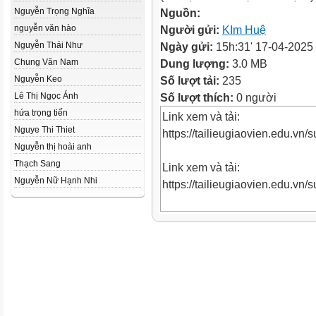
Nguyễn Trọng Nghĩa
Nguồn:
nguyễn văn hào
Người gửi:
KIm Huệ
Nguyễn Thái Như
Ngày gửi:
15h:31' 17-04-2025
Chung Văn Nam
Dung lượng:
3.0 MB
Nguyễn Keo
Số lượt tải:
235
Lê Thị Ngọc Ánh
Số lượt thích:
0 người
hứa trọng tiến
Link xem và tải:
Nguye Thi Thiet
https://tailieugiaovien.edu.vn/
Nguyễn thị hoài anh
Thạch Sang
Link xem và tải:
Nguyễn Nữ Hạnh Nhi
https://tailieugiaovien.edu.vn/
Link xem và tải:
https://tailieugiaovien.edu.vn/