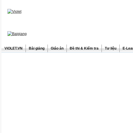
ViOLET.VN
Bài giảng
Giáo án
Đề thi & Kiểm tra
Tư liệu
E-Lea