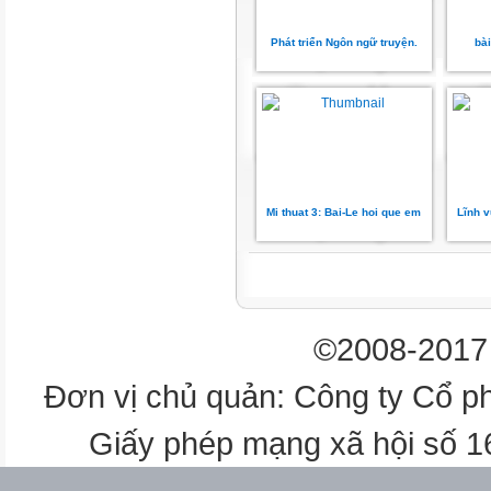
NÚI LỬA
Phát triển Ngôn ngữ truyện.
bà
Mi thuat 3: Bai-Le hoi que em
Lĩnh v
©2008-2017 
Đơn vị chủ quản: Công ty Cổ p
Giấy phép mạng xã hội số 