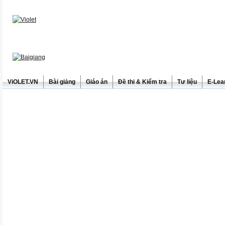
ViOLET.VN
Bài giảng
Giáo án
Đề thi & Kiểm tra
Tư liệu
E-Lea