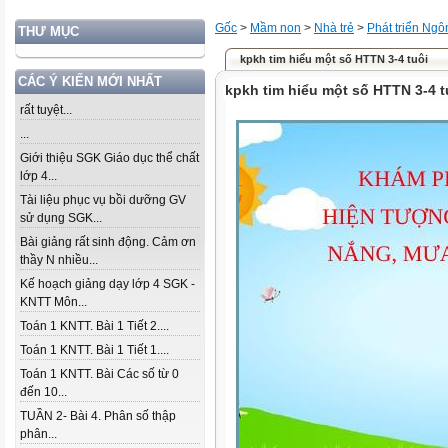
Gốc
>
Mầm non
>
Nhà trẻ
>
Phát triển Ng
THƯ MỤC
kpkh tim hiểu một số HTTN 3-4 tuôi
CÁC Ý KIẾN MỚI NHẤT
kpkh tim hiểu một số HTTN 3-4 t
rất tuyệt...
...
Giới thiệu SGK Giáo dục thể chất
lớp 4...
Tài liệu phục vụ bồi dưỡng GV
sử dụng SGK...
Bài giảng rất sinh động. Cảm ơn
thầy N nhiều...
Kế hoạch giảng dạy lớp 4 SGK -
KNTT Môn...
Toán 1 KNTT. Bài 1 Tiết 2....
Toán 1 KNTT. Bài 1 Tiết 1....
Toán 1 KNTT. Bài Các số từ 0
đến 10...
TUẦN 2- Bài 4. Phân số thập
phân...