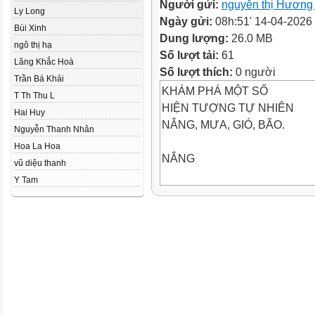
Người gửi:
nguyễn thị Hương
Ly Long
Ngày gửi:
08h:51' 14-04-2026
Bùi Xinh
Dung lượng:
26.0 MB
ngô thị hạ
Số lượt tải:
61
Lăng Khắc Hoà
Số lượt thích:
0 người
Trần Bá Khải
KHÁM PHÁ MỘT SỐ
T Th Thu L
HIỆN TƯỢNG TỰ NHIÊN
Hai Huy
NẮNG, MƯA, GIÓ, BÃO.
Nguyễn Thanh Nhân
Hoa La Hoa
NẮNG
vũ diệu thanh
Y Tam
CHÁY RỪNG
ĐẤT KHÔ NỨT NẺ
CÂY CHẾT KHÔ
MƯA